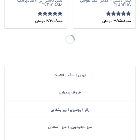
پیش دستی 4 عددی ایکیا طوسی
پیش دستی آبی 4 عددی ایکیا
ENTUSIASM
GLADELIG
امتیاز
5
3/150/000
از
تومان
امتیاز
2/200/000
4.75
تومان
5
از 5
لیوان | ماگ | فلاسک
ظروف پذیرایی
رانر | رومیزی | زیر بشقابی
میز ناهارخوری | میز | صندلی