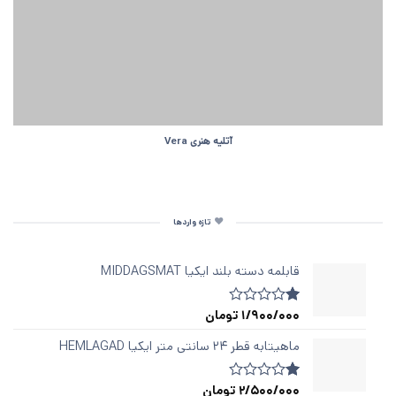
آتلیه هنری Vera
تازه واردها
قابلمه دسته‌ بلند ایکیا MIDDAGSMAT
1/900/000
تومان
1
امتیازدهی
1.00
از
ماهیتابه قطر ۲۴ سانتی متر ایکیا HEMLAGAD
5
در
امتیازدهی
2/500/000
تومان
1
امتیازدهی