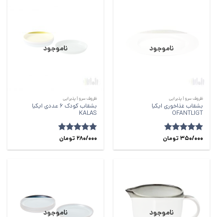
ناموجود
ناموجود
ظروف سرو | پذیرایی
ظروف سرو | پذیرایی
بشقاب غذاخوری ایکیا
بشقاب کودک 6 عددی ایکیا
KALAS
OFANTLIGT
امتیاز
350/000
5
از
تومان
280/000
امتیاز
4.85
تومان
5
از 5
ناموجود
ناموجود