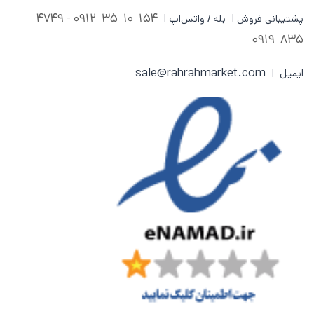
0912 - 4749
154 10 35
پشتیبانی فروش | بله / واتس‌اپ |
835 0919
sale@rahrahmarket.com
ایمیل |