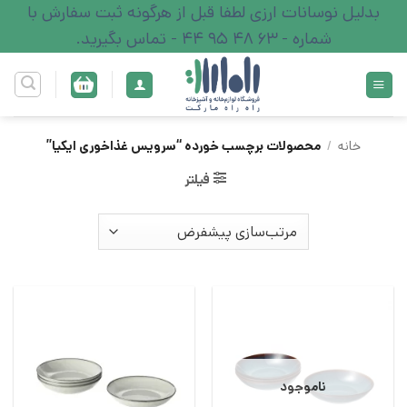
Ski
بدلیل نوسانات ارزی لطفا قبل از هرگونه ثبت سفارش با
t
شماره - 63 48 95 44 - تماس بگیرید.
conten
خانه
/
محصولات برچسب خورده “سرویس غذاخوری ایکیا”
فیلتر
ناموجود