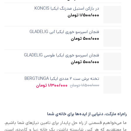
مشتری
1.00
از
در بازکن استیل ضدزنگ ایکیا KONCIS
5
1/500/000
تومان
در
امتیازدهی
مشتری
فنجان اسپرسو خوری ایکیا آبی GLADELIG
500/000
تومان
فنجان اسپرسو خوری ایکیا طوسی GLADELIG
500/000
تومان
تخته برش ست ۲ عددی ایکیا BERGTUNGA
قیمت
قیمت
1/500/000
تومان
1/300/000
تومان
اصلی
فعلی
1/500/000 تومان
1/300/000 تومان
بود.
است.
راه‌راه مارکت، دنیایی از ایده‌ها برای خانه‌ی شما
ما می‌خواهیم قسمتی از راه حل پایدار برای تامین نیازهای شما باشیم.
ما معتقدیم که هر کس شایسته داشتن یک خانه زیبا و کاربردی است،