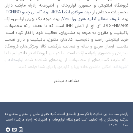
فروشگاه اینترنتی و حضوری لوازم‌خانه و آشپزخانه راه‌راه مارکت دارای
محصولات مختلفی از
برند سوئدی ایکیا IKEA
،
برند آلمانی چیبو TCHIBO
،
برند
ظروف سفالی آتلیه هنری ورا Vera
, برند درجه یک چینی اولسن‌مارک
OLSENMARK، آی اچ‌ ار آلمان IHR است که با هدف ارائه محصولات
باکیفیت و مقرون به صرفه به مشتریان، فعالیت خود را آغاز کرده است.
خرید اینترنتی راحت و دلچسب، کالاهای متنوع، باکیفیت و دارای قیمت
مناسب، ارسال سریع و سالم و ضمانت بازگشت کالا؛ ویژگی‌های فروشگاه
اینترنتی و حضوری راه‌راه مارکت است. ما در این فروشگاه در تلاش‌ایم تا با
ارائه طیف گسترده‌ای از محصولات از برند‌های شناخته شده
لوازم‌خانه
و
آشپزخانه
، امکان داشتن خانه زیبا و کاربردی را برای شما فراهم کنیم.
مشاهده بیشتر
بازنشر مطالب این سایت با ذکر منبع بلامانع است. کلیه حقوق مادی و معنوی متعلق به
شرکت پویشگران راه تجارت آسیا (فروشگاه لوازم‌خانه و آشپزخانه راه‌راه مارکت) است.
۱۴۰۰ – ۱۴۰۵