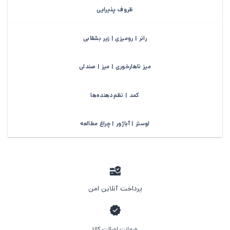
ظروف پذیرایی
رانر | رومیزی | زیر بشقابی
میز ناهارخوری | میز | صندلی
کمد | نظم‌دهنده‌ها
لوستر | آباژور | چراغ مطالعه
پرداخت آنلاین امن
ضمانت اصالت کالا