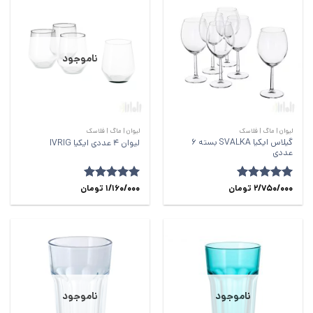
ناموجود
لیوان | ماگ | فلاسک
لیوان | ماگ | فلاسک
گیلاس ایکیا SVALKA بسته 6
لیوان 4 عددی ایکیا IVRIG
عددی
امتیاز
5
2/750/000
از
تومان
امتیاز
1/160/000
5
از
تومان
5
5
ناموجود
ناموجود