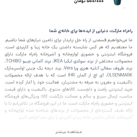
500/000
تومان
راه‌راه مارکت، دنیایی از ایده‌ها برای خانه‌ی شما
ما می‌خواهیم قسمتی از راه حل پایدار برای تامین نیازهای شما باشیم.
ما معتقدیم که هر کس شایسته داشتن یک خانه زیبا و کاربردی است،
فروشگاه اینترنتی و حضوری لوازم‌خانه و آشپزخانه راه‌راه مارکت دارای
محصولات مختلفی از
برند سوئدی ایکیا IKEA
،
برند آلمانی چیبو TCHIBO
،
برند
ظروف سفالی آتلیه هنری ورا Vera
, برند درجه یک چینی اولسن‌مارک
OLSENMARK، آی اچ‌ ار آلمان IHR است که با هدف ارائه محصولات
باکیفیت و مقرون به صرفه به مشتریان، فعالیت خود را آغاز کرده است.
خرید اینترنتی راحت و دلچسب، کالاهای متنوع، باکیفیت و دارای قیمت
مناسب، ارسال سریع و سالم و ضمانت بازگشت کالا؛ ویژگی‌های فروشگاه
اینترنتی و حضوری راه‌راه مارکت است. ما در این فروشگاه در تلاش‌ایم تا با
ارائه طیف گسترده‌ای از محصولات از برند‌های شناخته شده
لوازم‌خانه
و
آشپزخانه
، امکان داشتن خانه زیبا و کاربردی را برای شما فراهم کنیم.
مشاهده بیشتر