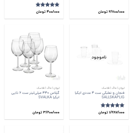
2/700/000
تومان
400/000
امتیاز
5
از
تومان
5
ناموجود
لیوان | ماگ | فلاسک
لیوان | ماگ | فلاسک
فنجان و نعلبکی ست 4 عددی ایکیا
گیلاس 440 میلی‌لیتر ست 6 تایی
SALLSKAPLIG
ایکیا SVALKA
امتیاز
1/287/000
4.84
تومان
3/200/000
تومان
از 5