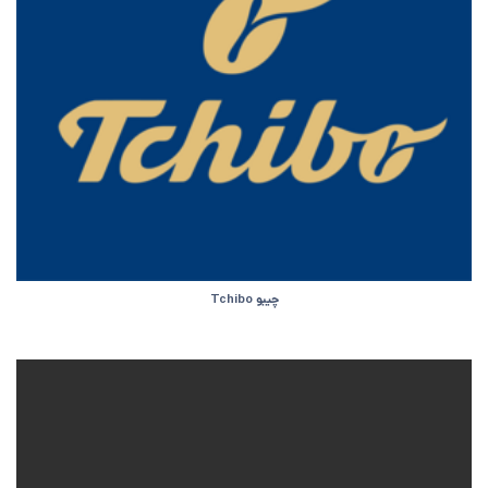
چیبو Tchibo