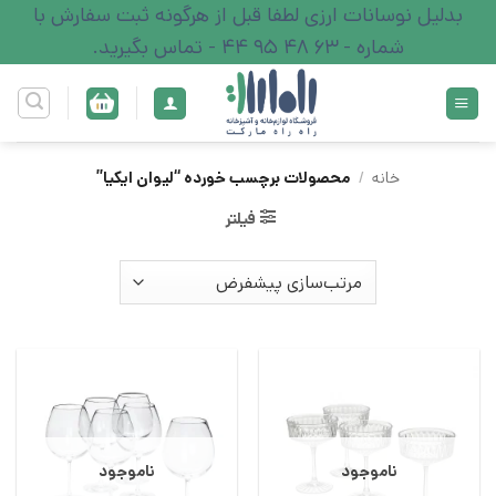
Ski
بدلیل نوسانات ارزی لطفا قبل از هرگونه ثبت سفارش با
t
شماره - 63 48 95 44 - تماس بگیرید.
conten
خانه
/
محصولات برچسب خورده “لیوان ایکیا”
فیلتر
ناموجود
ناموجود