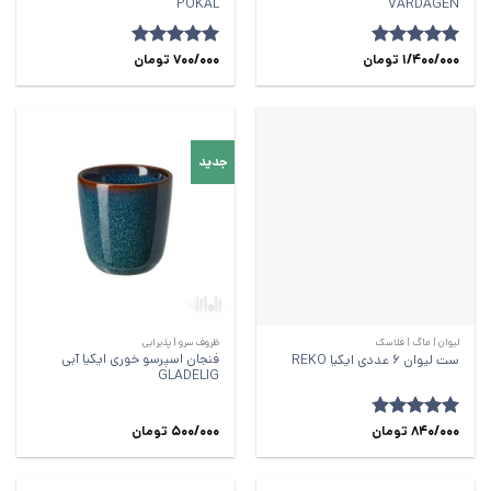
POKAL
VARDAGEN
امتیاز
5
1/400/000
از
تومان
700/000
امتیاز
5
از
تومان
5
5
جدید
لیوان | ماگ | فلاسک
ظروف سرو | پذیرایی
فنجان اسپرسو خوری ایکیا آبی
ست لیوان 6 عددی ایکیا REKO
GLADELIG
امتیاز
840/000
4.71
تومان
500/000
تومان
از 5