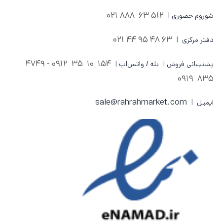
512 63 888 021
شوروم حضوری |
63 48 95 44 021
دفتر مرکزی
|
0912 - 4749
154 10 35
پشتیبانی فروش | بله / واتس‌اپ |
835 0919
sale@rahrahmarket.com
ایمیل |