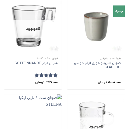
جدید
ناموجود
ظروف سرو | پذیرایی
لیوان | ماگ | فلاسک
فنجان اسپرسو خوری ایکیا طوسی
فنجان ایکیا GOTTFINNANDE
GLADELIG
500/000
تومان
292/000
امتیاز
5
از
تومان
5
ناموجود