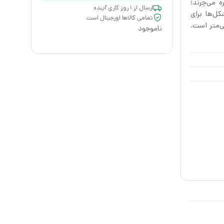
 می‌چرند؛
ارسال از ۱ روز کاری آینده
کل‌ها برای
تمامی کالاها اورجینال است
یریم. قطر این ساعت 35 سانتی‌متر است.
ناموجود