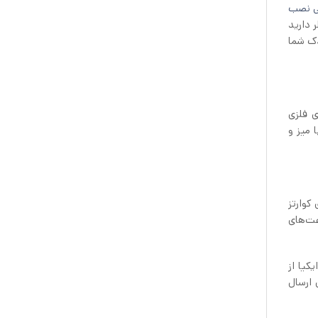
ی نصب
 دارید
دک شما
ی فلزی
 میز و
کوارتز
عت‌های
 عددی و اورجینال برند ایکیا از
 ارسال