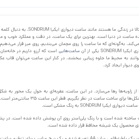
ساعت‌ها با گستردگی و کاربردی که دارند، بیانگر اهمیت این کالا در زندگی ما هستند مانند ساعت 
ه ساعت در دنیا است. بهترین برای یک ساعت، در دقت و عملکرد خوب و ما
ی‌کند. به‌گونه‌ای که ما ساعت را روی مچمان می‌بندیم، روی میز قرار می‌دهیم
 یکی از آن
ساعت‌هایی
است که آرزو داریم در خانه‌مان
نند به محیط ما جلوه زیبایی ببخشند. در کنار این ساعت می‌توان قاب ع
 دیوار ایجاد کرد.
ری دایره شکل، ما را از زاویه‌ها رها می‌سازد. در این ساعت، عقربه‌ای به حول یک محور به ش
می‌چرند؛ بنابراین شکل دایره را می‌توانیم یکی از مرسوم‌ترین شکل‌ها برای ساخت ساعت در نظر بگیری
SONDRUM به رنگ مشکی است.
SOND از جنس استیل ضدزنگ ساخته شده است و با رنگ پلی‌استر روی آن پوشش داده شده است. در
ی محصول یک شیشه محافظ قرار داده شده است.
در پشت ساعت دیواری ایکیا SONDRUM جایی برای قرارگرفتن یک باطری‌قلمی سایز AA تعبیه شده و یک پیچ مناسب برای تن