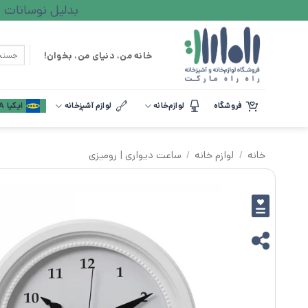
Ski
بدلیل نوسانات ارزی لطف
t
conten
جستجو
خانه من، دنیای من، بخوان!
برای:
فروشگاه
لوازم‌خانه
لوازم آشپزخانه
ایکیا IKEA
خانه
/
لوازم خانه
/
ساعت دیواری | رومیزی