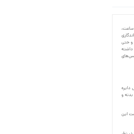
دیواری ایکیا SONDRUM. به دنبال کلمه ساعت،
ندگاری
 و حتی
 داشته
کس‌های
کل دایره
م. قطر این ساعت 35 سانتی‌متر است. بدنه و
 پشت این
ظیم ساعت در نظر