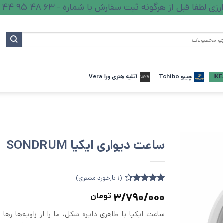
ا قبل از هرگونه ثبت سفارش با شماره - 63 48 95 44 - تماس بگیرید.
چیبو Tchibo
آتلیه هنری ورا Vera
ساعت دیواری ایکیا SONDRUM
(
1
بازخورد مشتری)
1
امتیازدهی
3/790/000
تومان
4.33
از 5
در
ساعت ایکیا با ظاهری دایره شکل، ما را از زاویه‌ها رها م
امتیازدهی
مشتری