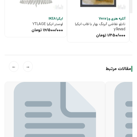
آتلیه هنری ورا Vera
ایکیا IKEA
تابلو نقاشی آبرنگ بهار با قاب ایکیا
لوستر ایکیا YTLAGE
yllevad
16/500/000
تومان
1/250/000
تومان
←
→
مقالات مرتبط