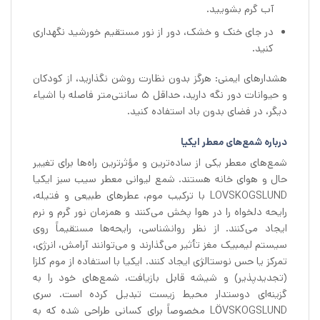
آب گرم بشویید.
در جای خنک و خشک، دور از نور مستقیم خورشید نگهداری
کنید.
هشدارهای ایمنی: هرگز بدون نظارت روشن نگذارید، از کودکان
و حیوانات دور نگه دارید، حداقل ۵ سانتی‌متر فاصله با اشیاء
دیگر، در فضای بدون باد استفاده کنید.
درباره شمع‌های معطر ایکیا
شمع‌های معطر یکی از ساده‌ترین و مؤثرترین راه‌ها برای تغییر
حال و هوای خانه هستند. شمع لیوانی معطر سیب سبز ایکیا
LOVSKOGSLUND با ترکیب موم، عطرهای طبیعی و فتیله،
رایحه دلخواه را در هوا پخش می‌کنند و همزمان نور گرم و نرم
ایجاد می‌کنند. از نظر روانشناسی، رایحه‌ها مستقیماً روی
سیستم لیمبیک مغز تأثیر می‌گذارند و می‌توانند آرامش، انرژی،
تمرکز یا حس نوستالژی ایجاد کنند. ایکیا با استفاده از موم کلزا
(تجدیدپذیر) و شیشه قابل بازیافت، شمع‌های خود را به
گزینه‌ای دوستدار محیط زیست تبدیل کرده است. سری
LÖVSKOGSLUND مخصوصاً برای کسانی طراحی شده که به