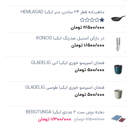
ماهیتابه قطر ۲۴ سانتی متر ایکیا HEMLAGAD
2/500/000
تومان
1
امتیازدهی
1.00
از
در بازکن استیل ضدزنگ ایکیا KONCIS
5
1/500/000
تومان
در
امتیازدهی
مشتری
فنجان اسپرسو خوری ایکیا آبی GLADELIG
500/000
تومان
فنجان اسپرسو خوری ایکیا طوسی GLADELIG
500/000
تومان
تخته برش ست ۲ عددی ایکیا BERGTUNGA
قیمت
قیمت
1/500/000
تومان
1/300/000
تومان
اصلی
فعلی
1/500/000 تومان
1/300/000 تومان
بود.
است.