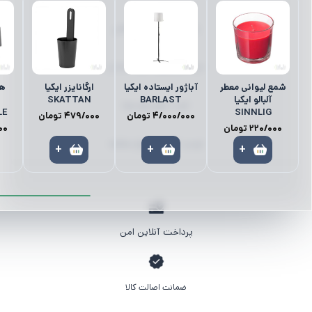
رانر | رومیزی | زیر بشقابی
میز ناهارخوری | میز | صندلی
شمع لیوانی معطر
آباژور ایستاده ایکیا
ارگانایزر ایکیا
هو
آلبالو ایکیا
BARLAST
SKATTAN
کمد | نظم‌دهنده‌ها
LE
SINNLIG
4/000/000
تومان
479/000
تومان
220/000
تومان
00
لوستر | آباژور | چراغ مطالعه
+
+
+
پرداخت آنلاین امن
ضمانت اصالت کالا