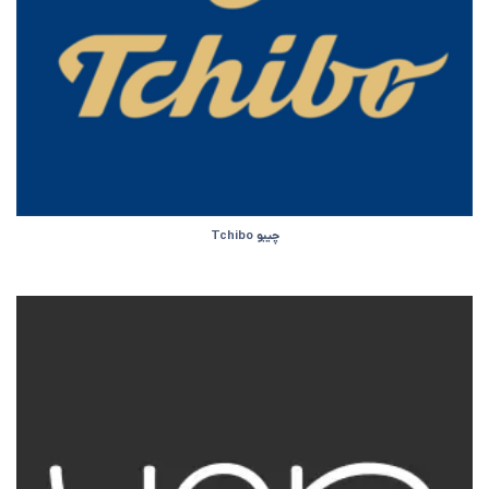
چیبو Tchibo