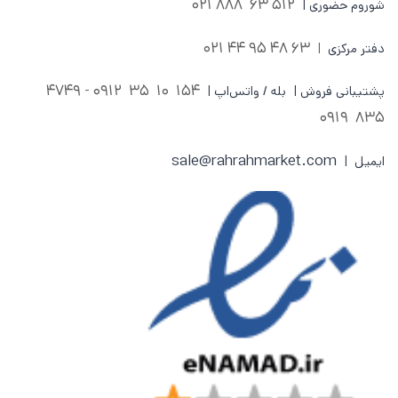
512 63 888 021
شوروم حضوری |
63 48 95 44 021
دفتر مرکزی
|
0912 - 4749
154 10 35
پشتیبانی فروش | بله / واتس‌اپ |
835 0919
sale@rahrahmarket.com
ایمیل |