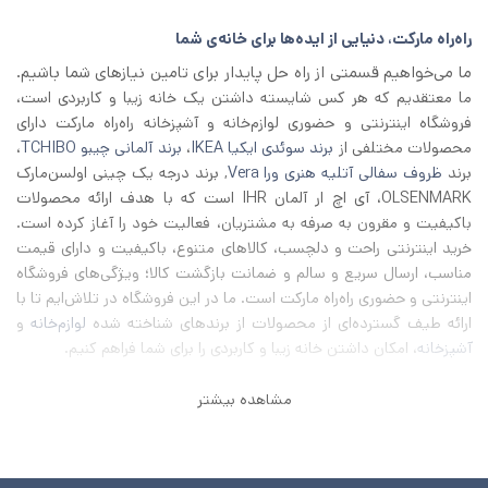
راه‌راه مارکت، دنیایی از ایده‌ها برای خانه‌ی شما
ما می‌خواهیم قسمتی از راه حل پایدار برای تامین نیازهای شما باشیم.
ما معتقدیم که هر کس شایسته داشتن یک خانه زیبا و کاربردی است،
فروشگاه اینترنتی و حضوری لوازم‌خانه و آشپزخانه راه‌راه مارکت دارای
محصولات مختلفی از
برند سوئدی ایکیا IKEA
،
برند آلمانی چیبو TCHIBO
،
برند
ظروف سفالی آتلیه هنری ورا Vera
, برند درجه یک چینی اولسن‌مارک
OLSENMARK، آی اچ‌ ار آلمان IHR است که با هدف ارائه محصولات
باکیفیت و مقرون به صرفه به مشتریان، فعالیت خود را آغاز کرده است.
خرید اینترنتی راحت و دلچسب، کالاهای متنوع، باکیفیت و دارای قیمت
مناسب، ارسال سریع و سالم و ضمانت بازگشت کالا؛ ویژگی‌های فروشگاه
اینترنتی و حضوری راه‌راه مارکت است. ما در این فروشگاه در تلاش‌ایم تا با
ارائه طیف گسترده‌ای از محصولات از برند‌های شناخته شده
لوازم‌خانه
و
آشپزخانه
، امکان داشتن خانه زیبا و کاربردی را برای شما فراهم کنیم.
مشاهده بیشتر