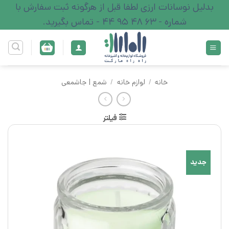
Ski
بدلیل نوسانات ارزی لطفا قبل از هرگونه ثبت سفارش با
t
شماره - 63 48 95 44 - تماس بگیرید.
conten
خانه
/
لوازم خانه
/
شمع | جاشمعی
فیلتر
جدید