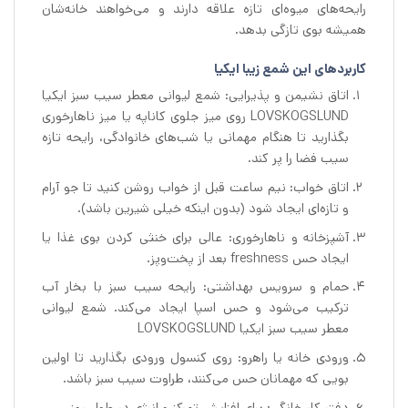
رایحه‌های میوه‌ای تازه علاقه دارند و می‌خواهند خانه‌شان
همیشه بوی تازگی بدهد.
کاربردهای این شمع زیبا ایکیا
اتاق نشیمن و پذیرایی: شمع لیوانی معطر سیب سبز ایکیا
LOVSKOGSLUND روی میز جلوی کاناپه یا میز ناهارخوری
بگذارید تا هنگام مهمانی یا شب‌های خانوادگی، رایحه تازه
سیب فضا را پر کند.
اتاق خواب: نیم ساعت قبل از خواب روشن کنید تا جو آرام
و تازه‌ای ایجاد شود (بدون اینکه خیلی شیرین باشد).
آشپزخانه و ناهارخوری: عالی برای خنثی کردن بوی غذا یا
ایجاد حس freshness بعد از پخت‌وپز.
حمام و سرویس بهداشتی: رایحه سیب سبز با بخار آب
ترکیب می‌شود و حس اسپا ایجاد می‌کند. شمع لیوانی
معطر سیب سبز ایکیا LOVSKOGSLUND
ورودی خانه یا راهرو: روی کنسول ورودی بگذارید تا اولین
بویی که مهمانان حس می‌کنند، طراوت سیب سبز باشد.
دفتر کار خانگی: برای افزایش تمرکز و انرژی در طول روز.