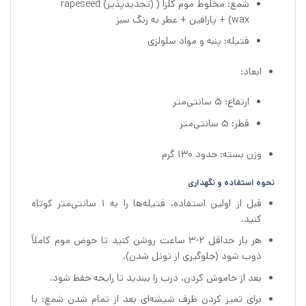
شمع: مخلوط موم کلزا ( (تجدیدپذیر) rapeseed
wax) + پارافین + عطر به رنگ سبز
فتیله: پنبه و مواد سلولزی
ابعاد:
ارتفاع: ۵ سانتی‌متر
قطر: ۵ سانتی‌متر
وزن بسته: حدود ۱۳۰ گرم
نحوه استفاده و نگهداری
قبل از اولین استفاده، فتیله‌ها را به ۱ سانتی‌متر کوتاه
کنید.
هر بار حداقل ۲-۳ ساعت روشن کنید تا حوض موم کاملاً
ذوب شود (جلوگیری از تونل شدن).
بعد از خاموش کردن، درب را ببندید تا رایحه حفظ شود.
برای تمیز کردن ظرف شیشه‌ای بعد از تمام شدن شمع: با