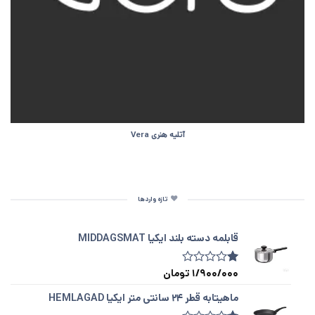
آتلیه هنری Vera
تازه واردها
قابلمه دسته‌ بلند ایکیا MIDDAGSMAT
1/900/000
تومان
1
امتیازدهی
1.00
از
ماهیتابه قطر ۲۴ سانتی متر ایکیا HEMLAGAD
5