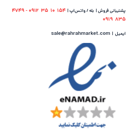
0912 - 4749
154 10 35
پشتیبانی فروش | بله / واتس‌اپ |
835 0919
sale@rahrahmarket.com
ایمیل |