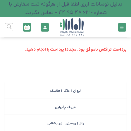
Ski
بدلیل نوسانات ارزی لطفا قبل از هرگونه ثبت سفارش با
t
شماره - 63 48 95 44 - تماس بگیرید.
conten
پرداخت تراکنش ناموفق بود. مجددا پرداخت را انجام دهید.
لیوان | ماگ | فلاسک
ظروف پذیرایی
رانر | رومیزی | زیر بشقابی