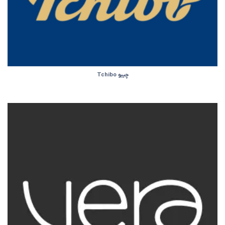
چیبو Tchibo