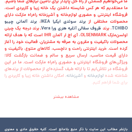
ما می‌خواهیم قسمتی از راه حل پایدار برای تامین نیازهای شما باشیم.
ما معتقدیم که هر کس شایسته داشتن یک خانه زیبا و کاربردی است،
فروشگاه اینترنتی و حضوری لوازم‌خانه و آشپزخانه راه‌راه مارکت دارای
محصولات مختلفی از
برند سوئدی ایکیا IKEA
،
برند آلمانی چیبو
TCHIBO
، برند
ظروف سفالی آتلیه هنری ورا Vera
, برند درجه یک چینی
اولسن‌مارک OLSENMARK، آی اچ‌ ار آلمان IHR است که با هدف ارائه
محصولات باکیفیت و مقرون به صرفه به مشتریان، فعالیت خود را آغاز
کرده است. خرید اینترنتی راحت و دلچسب، کالاهای متنوع، باکیفیت و
دارای قیمت مناسب، ارسال سریع و سالم و ضمانت بازگشت کالا؛
ویژگی‌های فروشگاه اینترنتی و حضوری راه‌راه مارکت است. ما در این
فروشگاه در تلاش‌ایم تا با ارائه طیف گسترده‌ای از محصولات از برند‌های
شناخته شده
لوازم‌خانه
و
آشپزخانه
، امکان داشتن خانه زیبا و کاربردی را
برای شما فراهم کنیم.
مشاهده بیشتر
بازنشر مطالب این سایت با ذکر منبع بلامانع است. کلیه حقوق مادی و معنوی