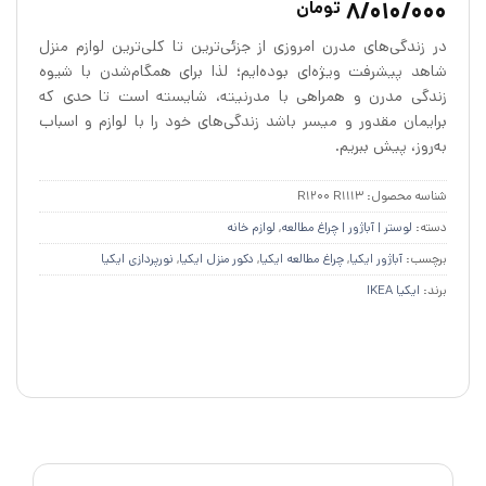
8/010/000
تومان
4.87
از 5
در
در زندگی‌های مدرن امروزی از جزئی‌ترین تا کلی‌ترین لوازم منزل
امتیازدهی
مشتری
شاهد پیشرفت ویژه‌ای بوده‌ایم؛ لذا برای همگام‌شدن با شیوه
زندگی مدرن و همراهی با مدرنیته، شایسته است تا حدی‌ که
برایمان مقدور و میسر باشد زندگی‌های خود را با لوازم و اسباب
به‌روز، پیش ببریم.
شناسه محصول:
R1200 R1113
دسته:
لوستر | آباژور | چراغ مطالعه
,
لوازم خانه
برچسب:
آباژور ایکیا
,
چراغ مطالعه ایکیا
,
دکور منزل ایکیا
,
نورپردازی ایکیا
برند:
ایکیا IKEA