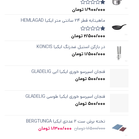
1/900/000
تومان
1
امتیازدهی
1.00
از
ماهیتابه قطر ۲۴ سانتی متر ایکیا HEMLAGAD
5
در
امتیازدهی
2/500/000
تومان
1
امتیازدهی
مشتری
1.00
از
در بازکن استیل ضدزنگ ایکیا KONCIS
5
1/500/000
تومان
در
امتیازدهی
مشتری
فنجان اسپرسو خوری ایکیا آبی GLADELIG
500/000
تومان
فنجان اسپرسو خوری ایکیا طوسی GLADELIG
500/000
تومان
تخته برش ست ۲ عددی ایکیا BERGTUNGA
قیمت
قیمت
1/500/000
تومان
1/300/000
تومان
اصلی
فعلی