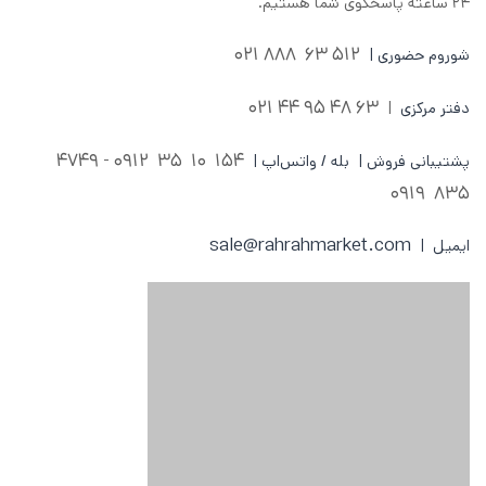
۲۴ ساعته پاسخگوی شما هستیم.
512 63 888 021
شوروم حضوری |
63 48 95 44 021
دفتر مرکزی
|
0912 - 4749
154 10 35
پشتیبانی فروش | بله / واتس‌اپ |
835 0919
sale@rahrahmarket.com
ایمیل |