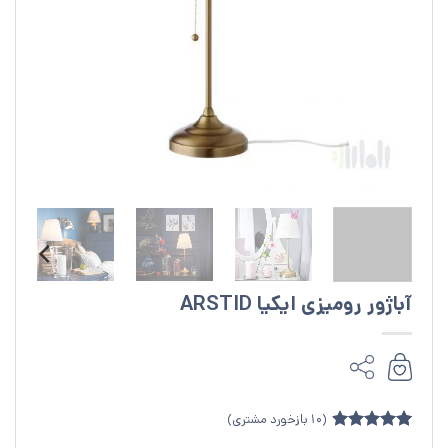
آباژور رومیزی ایکیا ARSTID
(
10
بازخورد مشتری)
10
امتیازدهی