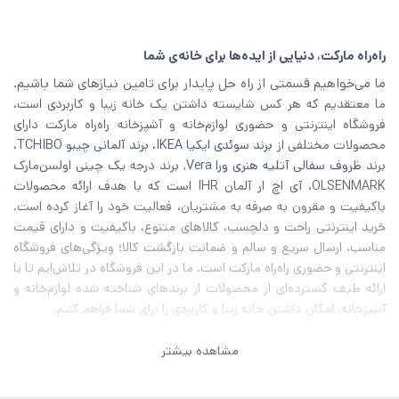
1/500/000 تومان
1/300/000 تومان
بود.
است.
راه‌راه مارکت، دنیایی از ایده‌ها برای خانه‌ی شما
ما می‌خواهیم قسمتی از راه حل پایدار برای تامین نیازهای شما باشیم.
ما معتقدیم که هر کس شایسته داشتن یک خانه زیبا و کاربردی است،
فروشگاه اینترنتی و حضوری لوازم‌خانه و آشپزخانه راه‌راه مارکت دارای
محصولات مختلفی از
برند سوئدی ایکیا IKEA
،
برند آلمانی چیبو TCHIBO
،
برند
ظروف سفالی آتلیه هنری ورا Vera
, برند درجه یک چینی اولسن‌مارک
OLSENMARK، آی اچ‌ ار آلمان IHR است که با هدف ارائه محصولات
باکیفیت و مقرون به صرفه به مشتریان، فعالیت خود را آغاز کرده است.
خرید اینترنتی راحت و دلچسب، کالاهای متنوع، باکیفیت و دارای قیمت
مناسب، ارسال سریع و سالم و ضمانت بازگشت کالا؛ ویژگی‌های فروشگاه
اینترنتی و حضوری راه‌راه مارکت است. ما در این فروشگاه در تلاش‌ایم تا با
ارائه طیف گسترده‌ای از محصولات از برند‌های شناخته شده
لوازم‌خانه
و
آشپزخانه
، امکان داشتن خانه زیبا و کاربردی را برای شما فراهم کنیم.
مشاهده بیشتر