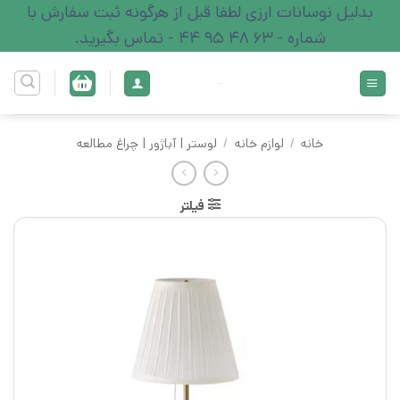
Ski
بدلیل نوسانات ارزی لطفا قبل از هرگونه ثبت سفارش با
t
شماره - 63 48 95 44 - تماس بگیرید.
conten
خانه
/
لوازم خانه
/
لوستر | آباژور | چراغ مطالعه
فیلتر