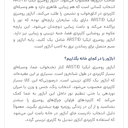
ساخت آباژورها محسوب می‌شود. آباژور رومیزی ایکیا ARSTID
انتخاب کسانی است که هم زیبایی ظاهری دارد و هم وسیله‌ای
کاربردی در اتاق‌خواب و نشیمن را طلب می‌کنند. آباژور رومیزی
ایکیا ARSTID دارای یک سایه‌بان پارچه‌ای بوده که نور را
پراکنده می‌کند و باعث زیبایی دوچندان می‌شود. این پارچه
علاوه بر روشنایی کاربردی فضا، جنبه تزیینی و زیبایی نیز دارد.
آباژور رومیزی ایکیا ARSTID شامل یک کلید، پایه آباژور و
سیم متصل برای رساندن برق به لامپ آباژور است.
آباژور را در کجای خانه ب
گذاریم؟
آباژور رومیزی ایکیا ARSTID کنار تختخواب شما، وسیله‌ای
بسیار کاربردی در طول شبانه‌روز است. بسیاری بر این عقیده‌اند
که آباژور یک کالای تزیینی است. درصورتی‌که این کالا بسیار
کاربردی محسوب می‌شود. انتخاب رنگ، جنس و وزن یا میزان
نوردهی یا حتی تنظیم نور داخل این آباژور به شما کمک
می‌کند که کاربردهای فراوان چراغ‌های رومیزی را بیشتر
بشناسید و از آن در زندگی روزمره بهره بیشتری بگیرید. معمولاً
دلیل انتخاب نادرست جای آباژور در خانه باعث این می‌شود
که استفاده کاربردی آباژور تبدیل به کاربری تزیینی گردد.