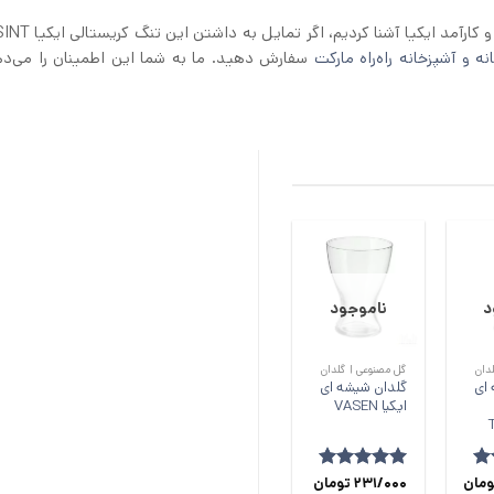
در این متن ما شما را با تنگ کریستالی ایکیا STORSINT 
نه و آشپزخانه راه‌راه مارکت
سفارش دهید. ما به شما این اطمینان را می‌د
د
ناموجود
+
+
دان
گل مصنوعی | گلدان
 ای
گلدان شیشه ای
ایکیا VASEN
ز
ومان
امتیاز
231/000
5
از
تومان