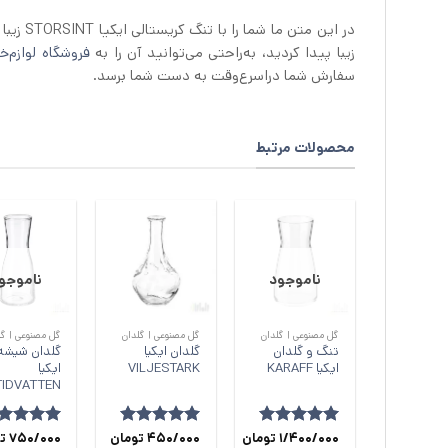
زیبا پیدا کردید، به‌راحتی می‌توانید آن را به
فروشگاه لوازم‌خا
سفارش شما دراسرع‌وقت به دست شما برسد.
محصولات مرتبط
ناموجود
ناموجو
+
+
گل مصنوعی | گلدان
گل مصنوعی | گلدان
گل مصنوعی | گل
تنگ و گلدان
گلدان ایکیا
گلدان شیشه
ایکیا KARAFF
VILJESTARK
ایکیا
TIDVATTEN
امتیاز
5
1/400/000
از
تومان
امتیاز
5
450/000
از
تومان
امتیاز
5
750/000
ا
ت