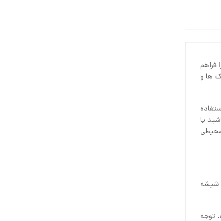
را فراهم
ک ها و
ستفاده
شید یا
هر خانه یا محیطی
نی‌های مختلف را به سبک مدرن سرو کنید. در سری STORSINT ظروف شیشه
50 درجه سانتی گراد است. توجه