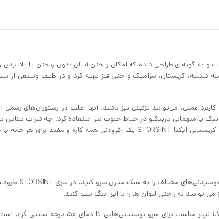
و باریک با پایه پهن است و به گونه‌ای طراحی شده که امکان ریختن آسان بدون ریختن یا پاشیدن 
جمله شیشه، کریستال، سرامیک و حتی فلز تهیه کرد و در طیف وسیعی از سب
ربرد عملی، می‌توانند تزئینی نیز باشند. آنها اغلب در رستوران‌های رسمی ا
ک‌نیک یا میهمانی باربیکیو در حیاط خلوت نیز استفاده کرد. چه شراب شناس با
فقط به دنبال روشی شیک برای پذیرایی از مهمانان خود، تنگ کریستالی ایکیا STORSINT یک افزودنی همه کاره و مفید برای 
با تنگ کریستالی ایکیا STORSINT می‌توانید به راحتی آب و نوشید
ز می توانید به راحتی لیوان ها را با این تنگ ست کنید.
تنگ کریستالی ایکیا STORSINT از جنس شیشه و با حجم 1.7 لیتر مناسب برای سرو نوشیدنی‌هایی تا دمای 