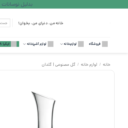
Ski
بدلیل نوسانات ارزی لطف
t
conten
جستجو
خانه من، دنیای من، بخوان!
برای:
فروشگاه
لوازم‌خانه
لوازم آشپزخانه
ایکیا IKEA
خانه
/
لوازم خانه
/
گل مصنوعی | گلدان