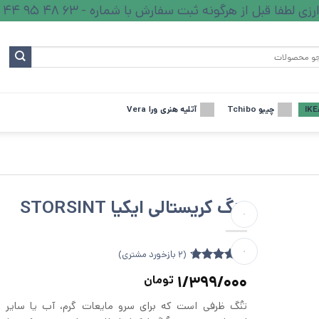
ا قبل از هرگونه ثبت سفارش با شماره - 63 48 95 44 - تماس بگیرید.
چیبو Tchibo
آتلیه هنری ورا Vera
تنگ کریستالی ایکیا STORSINT
(
2
بازخورد مشتری)
2
امتیازدهی
1/399/000
تومان
4.67
از 5
در
تنُگ‌ ظرفی است که برای سرو مایعات گرم، آب یا سایر ن
امتیازدهی
مشتری