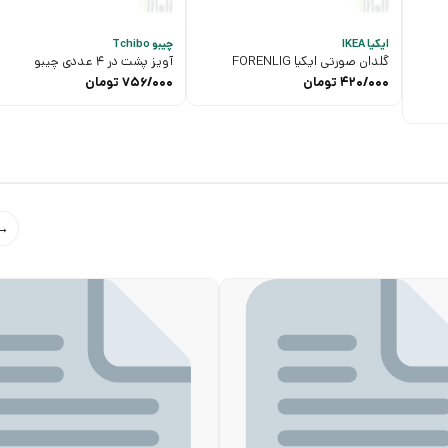
ایکیا IKEA
چیبو Tchibo
گلدان صورتی ایکیا FORENLIG
آویز پشت در 4 عددی چیبو
420/000
تومان
756/000
تومان
→