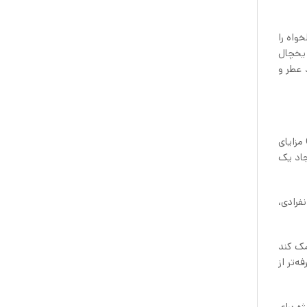
لخواه را
 تا چند ساعتی در یخچال
STORS بریزید و بگذارید مواد عطر و
جام‌ها ظروفی محبوب و شیک برای سرو نوشیدنی در مکان‌ها و مراسم‌های مختلف، به‌ویژه در رستوران‌ها و هتل‌ها است. سرویس Carafe مزایای
جاد یک
فرادی،
مک کند
‌تر از
ه برای