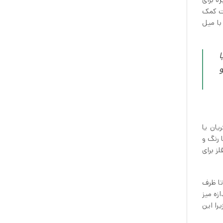
یت کمک
با میل
ا
و
ان یا
 رنگ و
ز برای
تا ظرف
زه میز
را این