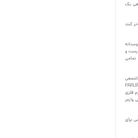
معی یک
ر کنند
وستانه
درست و
ید تمامی
 جاشمعی
 حباب قرار می‌گیرد. اگر از شمع وارمر در داخل حباب جاشمعی وارمر ایکیا PARLBAND
م فلزی
 وارمر
ی برای