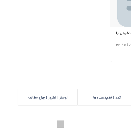
نشیمن با
ییزی تصور
کمد | نظم‌دهنده‌ها
لوستر | آباژور | چراغ مطالعه