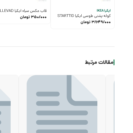
قاب عکس سیاه ایکیا YLLEVAD
ایکیا IKEA
کوله پشتی طوسی ایکیا STARTTID
350/000
تومان
3/649/000
تومان
مقالات مرتبط