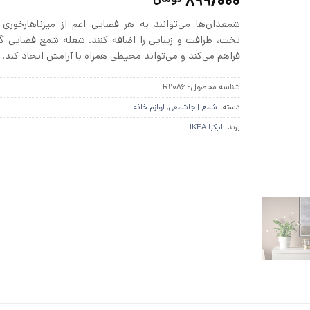
899/000
4.67
از 5
در
شمعدان‌ها می‌توانند به هر فضایی اعم از میزناهارخوری ی
امتیازدهی
مشتری
تخت، ظرافت و زیبایی را اضافه کنند. شعله شمع فضایی گر
فراهم می‌کند و می‌تواند محیطی همراه با آرامش ایجاد کند.
شناسه محصول:
R2086
دسته:
شمع | جاشمعی
,
لوازم خانه
برند:
ایکیا IKEA