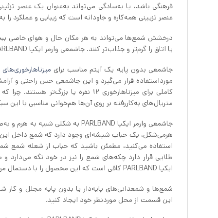
فرهنگی باشد، یا به‌سادگی می‌تواند به‌عنوان یک عنصر تز
عنصر تزیینی همه‌کاره و جاودانه است که زیبایی و عملکرد را ب
درخشش شمع‌ها می‌تواند به هر مکان حال و هوای خاصی ببخشد، 
یا اتاق را گرم‌تر و جذاب‌تر کنند. جاشمعی وارمر ایکیا PARLBAND از جنس استیل ضدزنگ و حبابی شیشه‌ای مناسب تهیه شده است.
جاشمعی بدون پایه یک آیتم مناسب برای
میزناهارخوری‌های
ک
مورداستفاده قرار می‌گیرد و این جاشمعی حس راحتی و آرامش ر
کاملی برای میزناهارخوری 12 نفره یا بز
متریال‌های به‌کاررفته بر روی آن‌ها هم‌خوانی مناسبی با این س
جاشمعی وارمر ایکیا PARLBAND به 
استفاده می‌کنید، مطمئن باشید که حباب از شعله شمع شما
طلایی قرار دارد چکه‌های شمع را نیز در خود نگه می‌دارد و
ایکیا PARLBAND کافی است که این محصول را با دستمال مرطوب تمیز کنید.
شمع‌ها و شمعدانی‌های پایه‌دار یا بدون پایه مجلل و کار ش
این قسمت از محل موردنظر خود ایجاد کنید.