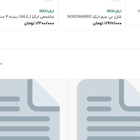
ایکیا IKEA
ایکیا IKEA
شارژر بی سیم ایکیا NORDMARKE
جاشمعی ایکیا GALEJ بسته 4 عددی
1/917/000
تومان
1/300/000
تومان
→