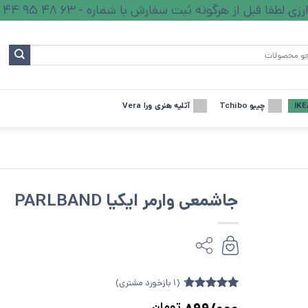
ا قبل از هرگونه ثبت سفارش با شماره - 63 48 95 44 - تماس بگیرید.
چیبو Tchibo
آتلیه هنری ورا Vera
جاشمعی وارمر ایکیا PARLBAND
(
1
بازخورد مشتری)
1
امتیازدهی
تومان