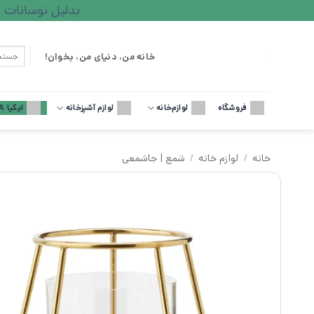
Ski
بدلیل نوسانات ارزی لطف
t
conten
جستجو
خانه من، دنیای من، بخوان!
برای:
فروشگاه
لوازم‌خانه
لوازم آشپزخانه
ایکیا IKEA
خانه
/
لوازم خانه
/
شمع | جاشمعی