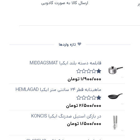
ارسال کالا به صورت کادویی
ر
تازه واردها
قابلمه دسته‌ بلند ایکیا MIDDAGSMAT
1/900/000
تومان
1
امتیازدهی
1.00
از
ماهیتابه قطر ۲۴ سانتی متر ایکیا HEMLAGAD
5
در
امتیازدهی
2/500/000
تومان
1
امتیازدهی
مشتری
1.00
از
در بازکن استیل ضدزنگ ایکیا KONCIS
5
1/500/000
تومان
در
امتیازدهی
مشتری