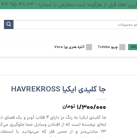
ا قبل از هرگونه ثبت سفارش با شماره - 63 48 95 44 - تماس بگیرید.
چیبو Tchibo
آتلیه هنری ورا Vera
جا کلیدی ایکیا HAVREKROSS
1/300/000
تومان
جا کلیدی ایکیا به رنگ بژ دارای ۴ قلاب آویز و ی
لبه‌ای برجسته‌ است که از افتادن وسایل شما جلوگیری می‌ک
۲۳ سانتی‌متر و از جنس فلز که می‌توانید با استفاده 