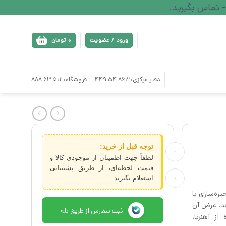
ورود / عضویت
0
تومان
دفتر مرکزی: 863 54 449
فروشگاه: 512 63 888
توجه قبل از خرید:
لطفاً جهت اطمینان از موجودی کالا و
قیمت لحظه‌ای، از طریق پشتیبانی
استعلام بگیرید.
ک فضای ذخیره‌سازی با
ند. عرض آن
ثبت سفارش از طریق بله
از آهنربا،