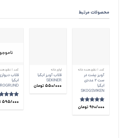
محصولات مرتبط
ناموجو
+
+
کمد | نظم‌دهنده خانه
لوازم خانه
کمد | نظم‌دهنده
آویز پشت در
قلاب آویز ایکیا
قلاب دیواری
ست 2 عددی
SEKINER
ایکیا
ایکیا
BROGRUND
550/000
تومان
SKOGSVIKEN
امتیاز
595/000
.86
ت
از 5
امتیاز
960/000
5
از
تومان
5