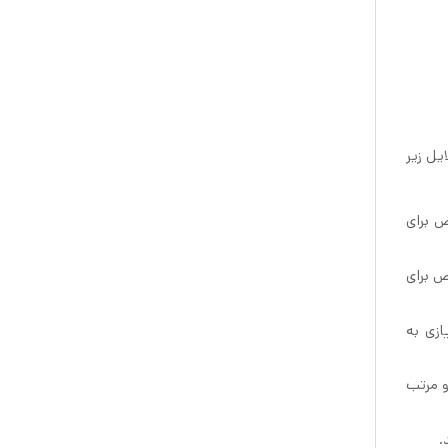
ری کلیدها و وسایل کوچک دیگر است. جا کلیدی ایکیا HAVREKROSS به دلایل زیر
با ایجاد یک مکان مشخص برای
ص برای
 نیازی به
ظم و مرتب