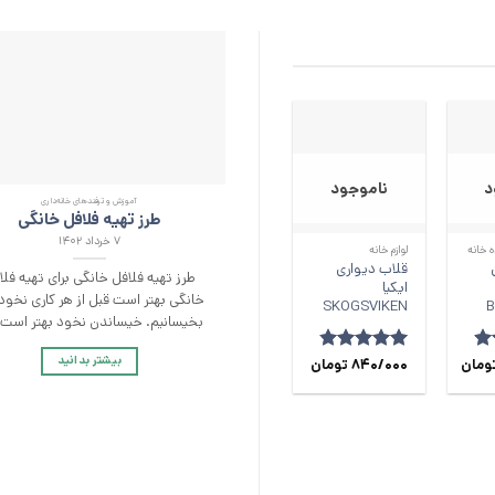
د
ناموجود
آموزش و ترفند‌های خانه‌داری
+
+
طرز تهیه فلافل خانگی
۷ خرداد ۱۴۰۲
 خانه
لوازم خانه
قلاب دیواری
طرز تهیه فلافل خانگی برای تهیه فلا
ایکیا
خانگی بهتر است قبل از هر کاری نخوده
SKOGSVIKEN
بخیسانیم. خیساندن نخود بهتر است [
بیشتر بدانید
4
ومان
امتیاز
840/000
4.83
تومان
از 5