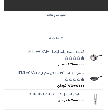
آتلیه هنری Vera
تازه واردها
قابلمه دسته‌ بلند ایکیا MIDDAGSMAT
1/900/000
تومان
1
امتیازدهی
1.00
از
ماهیتابه قطر ۲۴ سانتی متر ایکیا HEMLAGAD
5
در
امتیازدهی
2/500/000
تومان
1
امتیازدهی
مشتری
1.00
از
در بازکن استیل ضدزنگ ایکیا KONCIS
5
1/500/000
تومان
در
امتیازدهی
مشتری