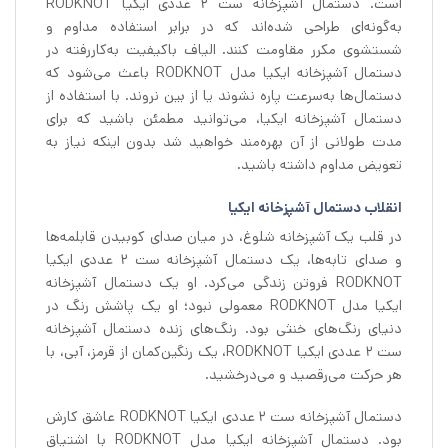
است. دستمال آشپزخانه ست 2 عددی ایکیا RODKNOT
به‌گونه‌ای طراحی شده‌اند که در برابر استفاده مداوم و
شستشوی مکرر مقاومت کنند. الیاف باکیفیت به‌کاررفته در
دستمال آشپزخانه ایکیا مدل RODKNOT باعث می‌شود که
دستمال‌ها به‌سرعت پاره نشوند یا از بین نروند. با استفاده از
دستمال آشپزخانه ایکیا، می‌توانید مطمئن باشید که برای
مدت طولانی از آن بهره‌مند خواهید شد بدون اینکه نیاز به
تعویض مداوم داشته باشید.
انقلاب دستمال آشپزخانه ایکیا
در قلب یک آشپزخانه شلوغ، در میان صدای کوبیدن قابلمه‌ها
و صدای تابه‌ها، یک دستمال آشپزخانه ست 2 عددی ایکیا
RODKNOT فروتن زندگی می‌کرد. او یک دستمال آشپزخانه
ایکیا مدل RODKNOT معمولی نبود؛ او یک پاشش رنگ در
دنیای رنگ‌های خنثی بود. رنگ‌های زنده دستمال آشپزخانه
ست ۲ عددی ایکیا RODKNOT، یک رنگین‌کمان از قرمز، آبی، با
هر حرکت می‌رقصید و می‌درخشید.
دستمال آشپزخانه ست 2 عددی ایکیا RODKNOT عاشق کارش
بود. دستمال آشپزخانه ایکیا مدل RODKNOT با اشتیاق