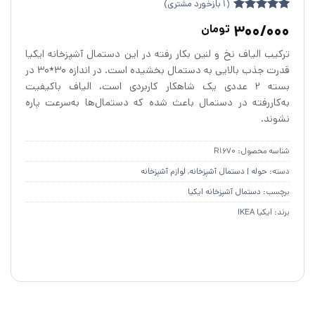
(
1
بازخورد مشتری)
1
امتیازدهی
5
300/000
تومان
از 5 در
امتیازدهی
ترکیب الیاف نخ و لنین بکار رفته در این دستمال آشپزخانه ایکیا
مشتری
قدرت جذب بالایی به دستمال بخشیده است. در اندازه ۳۰*۳۰ در
بسته‌ ۲ عددی یک شاهکار کاربردی است، الیاف باکیفیت
به‌کاررفته در دستمال باعث شده که دستمال‌ها به‌سرعت پاره
نشوند.
شناسه محصول:
R1670
دسته:
حوله | دستمال آشپزخانه
,
لوازم آشپزخانه
برچسب:
دستمال آشپزخانه ایکیا
برند:
ایکیا IKEA