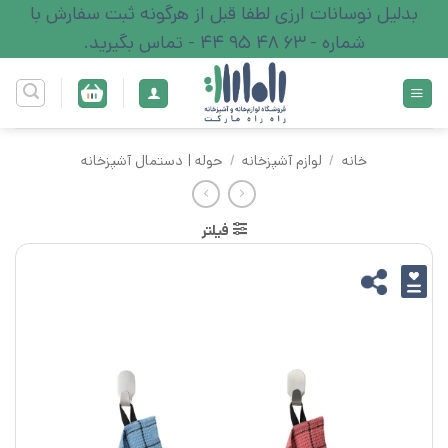
Ski
بدلیل نوسانات ارزی لطفا قبل از هرگونه ثبت سفارش با
t
شماره - 63 48 95 44 - تماس بگیرید.
conten
خانه
/
لوازم آشپزخانه
/
حوله | دستمال آشپزخانه
فیلتر