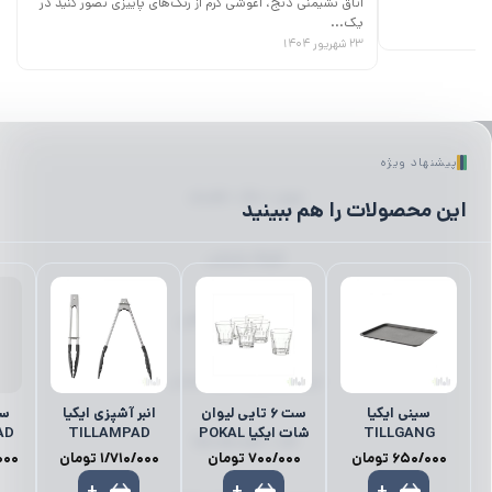
اتاق نشیمنی دنج، آغوشی گرم از رنگ‌های پاییزی تصور کنید در
یک...
۲۳ شهریور ۱۴۰۴
پیشنهاد ویژه
لیوان | ماگ | فلاسک
این محصولات را هم ببینید
ظروف پذیرایی
رانر | رومیزی | زیر بشقابی
میز ناهارخوری | میز | صندلی
سینی ایکیا
ست 6 تایی لیوان
انبر آشپزی ایکیا
سی
TILLGANG
شات ایکیا POKAL
TILLAMPAD
AD
کمد | نظم‌دهنده‌ها
650/000
تومان
700/000
تومان
1/710/000
تومان
000
+
+
+