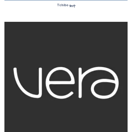
چیبو Tchibo