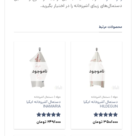
دستمال‌های زیبای آشپزخانه را در اختیار بگیرید.
محصولات مرتبط
ناموجود
ناموجود
حوله | دستمال آشپزخانه
حوله | دستمال آشپزخانه
دستمال آشپزخانه ایکیا
دستمال آشپزخانه ایکیا
INAMARIA
HILDEGUN
امتیاز
350/000
5
از
تومان
امتیاز
249/000
5
از
تومان
5
5