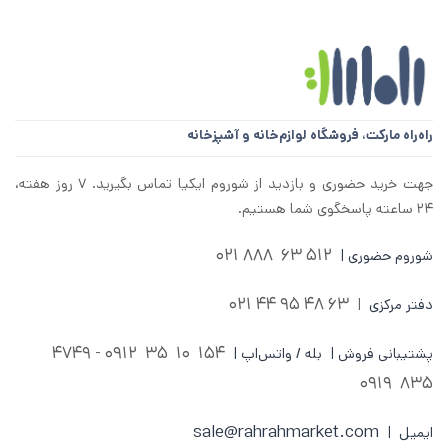
راه‌راه مارکت،
فروشگاه لوازم‌خانه و آشپزخانه
جهت خرید حضوری و بازدید از شوروم ایکیا تماس بگیرید. ۷ روز هفته،
۲۴ ساعته پاسخگوی شما هستیم.
512 63 888 021
شوروم حضوری |
63 48 95 44 021
دفتر مرکزی
|
0912 - 4749
154 10 35
پشتیبانی فروش | بله / واتس‌اپ |
835 0919
sale@rahrahmarket.com
ایمیل |