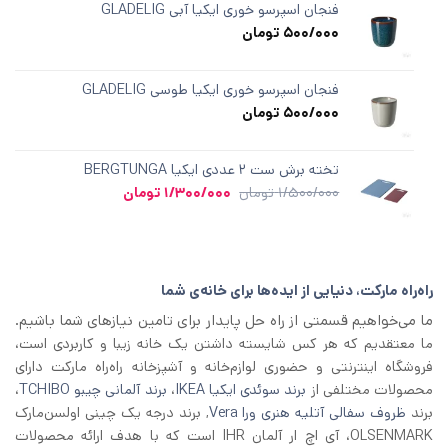
فنجان اسپرسو خوری ایکیا آبی GLADELIG
500/000
تومان
فنجان اسپرسو خوری ایکیا طوسی GLADELIG
500/000
تومان
تخته برش ست ۲ عددی ایکیا BERGTUNGA
قیمت
قیمت
1/500/000
تومان
1/300/000
تومان
اصلی
فعلی
1/500/000 تومان
1/300/000 تومان
بود.
است.
راه‌راه مارکت، دنیایی از ایده‌ها برای خانه‌ی شما
ما می‌خواهیم قسمتی از راه حل پایدار برای تامین نیازهای شما باشیم.
ما معتقدیم که هر کس شایسته داشتن یک خانه زیبا و کاربردی است،
فروشگاه اینترنتی و حضوری لوازم‌خانه و آشپزخانه راه‌راه مارکت دارای
محصولات مختلفی از
برند سوئدی ایکیا IKEA
،
برند آلمانی چیبو TCHIBO
،
برند
ظروف سفالی آتلیه هنری ورا Vera
, برند درجه یک چینی اولسن‌مارک
OLSENMARK، آی اچ‌ ار آلمان IHR است که با هدف ارائه محصولات