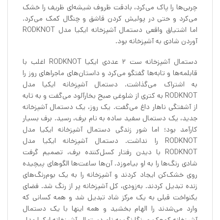
چربی‌ها را پاک می‌کرد، بادقت ظروف شیشه‌ای ظریف را خشک
می‌کرد و حتی در پولیش کردن قاشق و چنگال کمک می‌کرد.
اما اشتیاق واقعی دستمال آشپزخانه ایکیا مدل RODKNOT
آوردن شادی به آشپزخانه بود.
دستمال آشپزخانه ست 2 عددی ایکیا RODKNOT اغلب با
قابلمه‌ها و تابه‌ها گفتگو می‌کرد و داستان‌های ماجراهای روز را
به اشتراک می‌گذاشت. دستمال آشپزخانه ایکیا مدل
RODKNOT به کتری از شلوغی صبح بخارآلود می‌گفت و به تابه
از آشفتگی ناهار داغ می‌گفت. یک روز، یک دستمال آشپزخانه
جدید، یک دستمال سفید ساده به نام برف، رسید. برف بسیار
کارآمد بود؛ اما شور زندگی دستمال آشپزخانه ایکیا مدل
RODKNOT را نداشت. دستمال آشپزخانه ایکیا مدل
RODKNOT با دیدن رفتار کسل‌کننده برف، تصمیم گرفت
شادی رنگ‌ها را به او بیاموزد. آن‌ها ساعت‌ها الگوهای پیچیده
روی خشک‌کن ایجاد کردند و آشپزخانه را به یک بوم‌رنگ‌های
زنده تبدیل کردند. به‌زودی، کل آشپزخانه پر از رنگ شد. فضای
یکنواخت قبلی به یک مرکز شاد تبدیل شد و همه کسانی که
وارد می‌شدند را الهام بخشید و همه اینها با یک دستمال
آشپزخانه کوچک و رنگارنگ به نام دستمال آشپزخانه ایکیا مدل