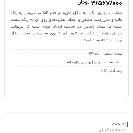
4/567/000
تومان
از 5 در
امتیازدهی
ساعت دیواری ایکیا به شکل دایره در قطر ۵۲ سانتی‌متر به رنگ
مشتری
قاب و پس‌زمینه مشکی و اعداد، عقربه‌های روی آن به رنگ سفید
است که تضاد زیبایی در ساعت ایجاد کرده است که سهولت
خواندن زمان را شامل می‌شود. اعداد روی ساعت به شکل اعداد
رومی نوشته شده است.
شناسه محصول:
R2057
دسته:
ساعت دیواری | رومیزی
,
لوازم خانه
برند:
ایکیا IKEA
توضیحات
توضیحات تکمیلی