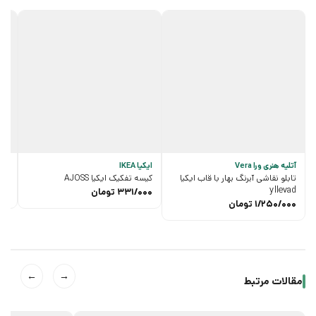
آتلیه هنری ورا Vera
ایکیا IKEA
ایکیا
تابلو نقاشی آبرنگ بهار با قاب ایکیا
کیسه تفکیک ایکیا AJOSS
میز 
yllevad
331/000
تومان
00
1/250/000
تومان
←
→
مقالات مرتبط