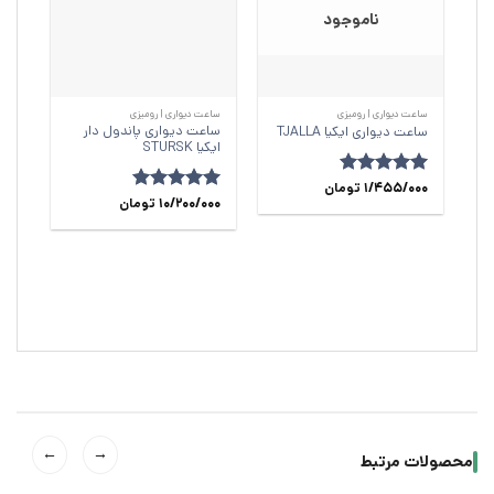
ناموجود
ساعت دیواری | رومیزی
ساعت دیواری | رومیزی
ساعت‌ دیواری پاندول دار
ساعت دیواری ایکیا TJALLA
ایکیا STURSK
امتیاز
5
1/455/000
از
تومان
امتیاز
5
10/200/000
از
تومان
5
5
←
→
محصولات مرتبط