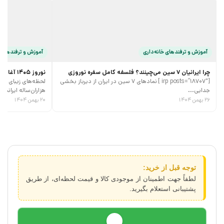
آموزش و ترفند‌های خانه‌داری
آموزش و ترفند‌های 
چرا ایرانیان 7 سین می‌چینند؟ فلسفه کامل سفره نوروزی
نوروز 1405 آغازی پر جنب و جوش
[irp posts=”18707″ ] نمادهای 7 سین در ایران از دیرباز بخشی
جدایی...
هزاران‌ساله ایرانیان،
۲۶ بهمن ۱۴۰۴
۲۰ بهمن ۱۴۰۴
توجه قبل از خرید:
لطفاً جهت اطمینان از موجودی کالا و قیمت لحظه‌ای، از طریق
پشتیبانی استعلام بگیرید.