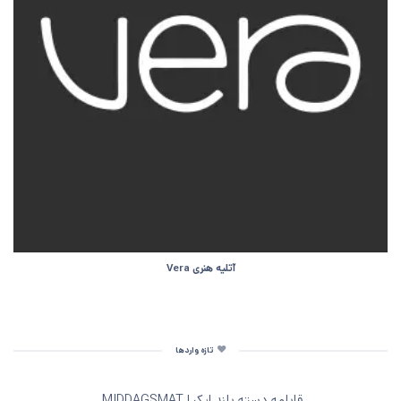
آتلیه هنری Vera
تازه واردها
قابلمه دسته‌ بلند ایکیا MIDDAGSMAT