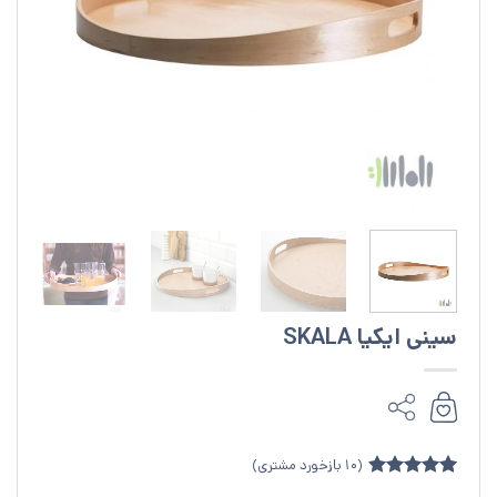
سینی ایکیا SKALA
(
10
بازخورد مشتری)
10
امتیازدهی