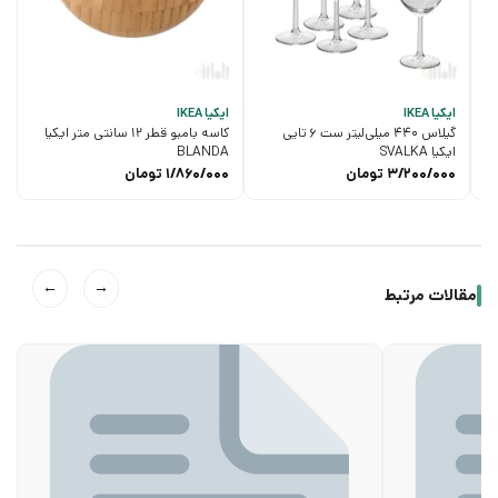
ایکیا IKEA
ایکیا IKEA
گیلاس 440 میلی‌لیتر ست 6 تایی
کاسه بامبو قطر 12 سانتی متر ایکیا
ایکیا SVALKA
BLANDA
3/200/000
تومان
1/860/000
تومان
←
→
مقالات مرتبط