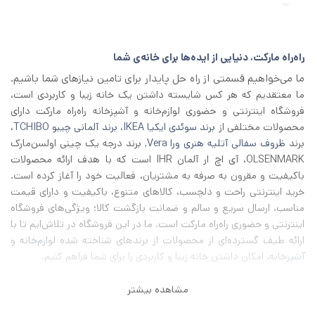
اصلی
فعلی
1/500/000 تومان
1/300/000 تومان
بود.
است.
راه‌راه مارکت، دنیایی از ایده‌ها برای خانه‌ی شما
ما می‌خواهیم قسمتی از راه حل پایدار برای تامین نیازهای شما باشیم.
ما معتقدیم که هر کس شایسته داشتن یک خانه زیبا و کاربردی است،
فروشگاه اینترنتی و حضوری لوازم‌خانه و آشپزخانه راه‌راه مارکت دارای
محصولات مختلفی از
برند سوئدی ایکیا IKEA
،
برند آلمانی چیبو TCHIBO
،
برند
ظروف سفالی آتلیه هنری ورا Vera
, برند درجه یک چینی اولسن‌مارک
OLSENMARK، آی اچ‌ ار آلمان IHR است که با هدف ارائه محصولات
باکیفیت و مقرون به صرفه به مشتریان، فعالیت خود را آغاز کرده است.
خرید اینترنتی راحت و دلچسب، کالاهای متنوع، باکیفیت و دارای قیمت
مناسب، ارسال سریع و سالم و ضمانت بازگشت کالا؛ ویژگی‌های فروشگاه
اینترنتی و حضوری راه‌راه مارکت است. ما در این فروشگاه در تلاش‌ایم تا با
ارائه طیف گسترده‌ای از محصولات از برند‌های شناخته شده
لوازم‌خانه
و
آشپزخانه
، امکان داشتن خانه زیبا و کاربردی را برای شما فراهم کنیم.
مشاهده بیشتر