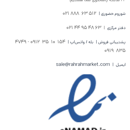
512 63 888 021
شوروم حضوری |
63 48 95 44 021
دفتر مرکزی
|
0912 - 4749
154 10 35
پشتیبانی فروش | بله / واتس‌اپ |
835 0919
sale@rahrahmarket.com
ایمیل |