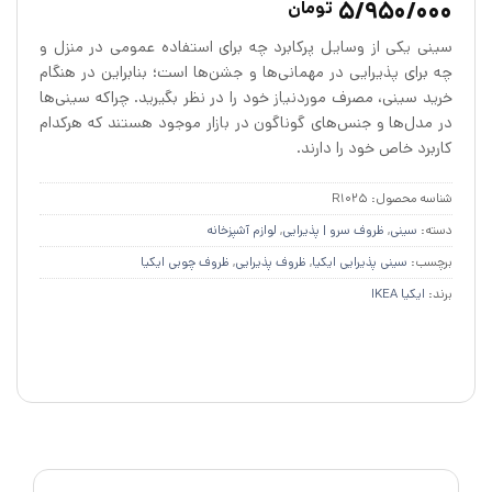
5/950/000
تومان
4.9
از 5 در
امتیازدهی
سینی یکی از وسایل پرکابرد چه برای استفاده عمومی در منزل و
مشتری
چه برای پذیرایی در مهمانی‌ها و جشن‌ها است؛ بنابراین در هنگام
خرید سینی، مصرف موردنیاز خود را در نظر بگیرید. چراکه سینی‌ها
در مدل‌ها و جنس‌های گوناگون در بازار موجود هستند که هرکدام
کاربرد خاص خود را دارند.
شناسه محصول:
R1025
دسته:
سینی
,
ظروف سرو | پذیرایی
,
لوازم آشپزخانه
برچسب:
سینی پذیرایی ایکیا
,
ظروف پذیرایی
,
ظروف چوبی ایکیا
برند:
ایکیا IKEA