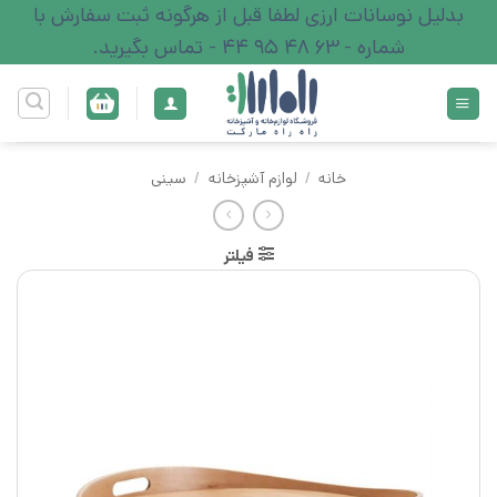
Ski
بدلیل نوسانات ارزی لطفا قبل از هرگونه ثبت سفارش با
t
شماره - 63 48 95 44 - تماس بگیرید.
conten
خانه
/
لوازم آشپزخانه
/
سینی
فیلتر