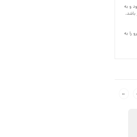
د و به
 باشد.
←