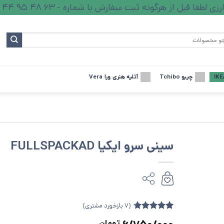
ا قبل از هرگونه ثبت سفارش با شماره - 63 48 95 44 - تماس بگیرید.
چیبو Tchibo
آتلیه هنری ورا Vera
سینی سرو ایکیا FULLSPACKAD
(
7
بازخورد مشتری)
7
امتیازدهی
تومان