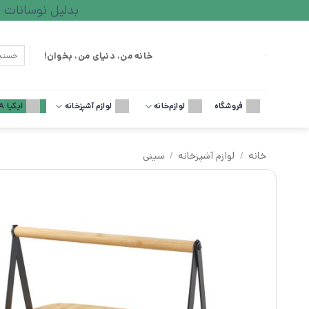
Ski
بدلیل نوسانات ارزی لطف
t
conten
جستجو
خانه من، دنیای من، بخوان!
برای:
فروشگاه
لوازم‌خانه
لوازم آشپزخانه
ایکیا IKEA
خانه
/
لوازم آشپزخانه
/
سینی