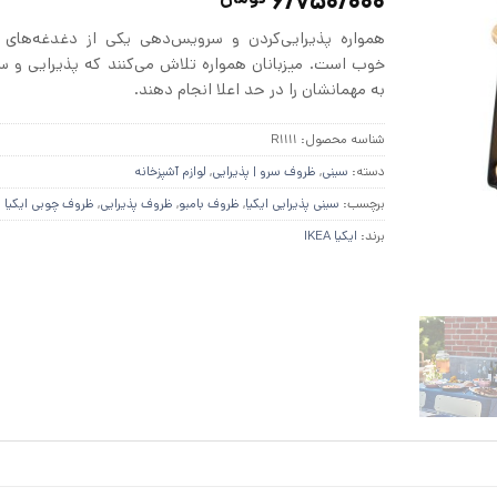
6/750/000
4.71
از 5
در
همواره پذیرایی‌کردن و سرویس‌دهی یکی از دغدغه‌های 
امتیازدهی
مشتری
خوب است. میزبانان همواره تلاش می‌کنند که پذیرایی و 
به مهمانشان را در حد اعلا انجام دهند.
شناسه محصول:
R1111
دسته:
سینی
,
ظروف سرو | پذیرایی
,
لوازم آشپزخانه
برچسب:
سینی پذیرایی ایکیا
,
ظروف بامبو
,
ظروف پذیرایی
,
ظروف چوبی ایکیا
برند:
ایکیا IKEA