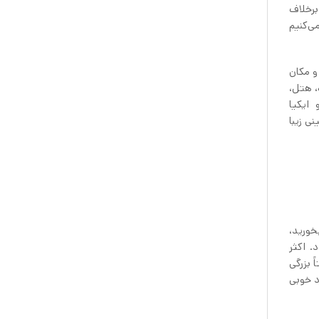
 برخلاف
ی‌کنیم
ن و مکان
، هتل،
ایکیا
نی زیبا
خورید،
. اکثر
 بزرگی
د خوبی