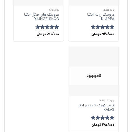
لوازم دکوری
لوازم خانه
عروسک زرافه ایکیا
عروسک های جنگل ایکیا
DJUNGELSKOG
KLAPPA
920/000
امتیاز
5
از
تومان
810/000
امتیاز
4.67
تومان
5
از 5
ناموجود
لوازم آشپزخانه
کاسه کودک 6 عددی ایکیا
KALAS
280/000
امتیاز
4.86
تومان
از 5