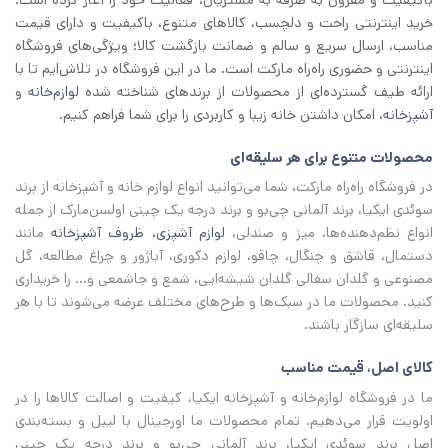
باکیفیت و مقرون به صرفه به مشتریان، فعالیت خود را آغاز کرده است.
خرید اینترنتی راحت و دلچسب، کالاهای متنوع، باکیفیت و دارای قیمت
مناسب، ارسال سریع و سالم و ضمانت بازگشت کالا؛ ویژگی‌های فروشگاه
اینترنتی و حضوری راه‌راه مارکت است. ما در این فروشگاه در تلاش‌ایم تا با
ارائه طیف گسترده‌ای از محصولات از برند‌های شناخته شده
لوازم‌خانه
و
آشپزخانه
، امکان داشتن خانه زیبا و کاربردی را برای شما فراهم کنیم.
محصولات متنوع برای هر سلیقه‌ای
در فروشگاه راه‌راه مارکت، شما می‌توانید انواع لوازم خانه و آشپزخانه از برند
سوئدی ایکیا، برند آلمانی چی‌بو و برند درجه یک چینی اولسن‌مارک از جمله
انواع نظم‌دهنده‌ها، میز و صندلی،
لوازم آشپزی، ظروف آشپزخانه
مانند
دستمال، قاشق و چنگال، چاقو، لوازم دکوری، آباژور و چراغ مطالعه، گل
مصنوعی و گلدان سفالی گلدان شیشه‌ایی، شمع و جاشمعی و… را خریداری
کنید. محصولات ما در سبک‌ها و طرح‌های مختلف عرضه می‌شوند تا با هر
سلیقه‌ای سازگار باشند.
کالای اصل، قیمت مناسب
ما در فروشگاه لوازم‌خانه و آشپزخانه ایکیا، کیفیت و اصالت کالاها را در
اولویت قرار می‌دهیم. تمام محصولات ما اورجینال با لیبل و بسته‌بندی
اصل برند سوئدی ایکیا، برند آلمانی چی‌بو و برند درجه یک چینی