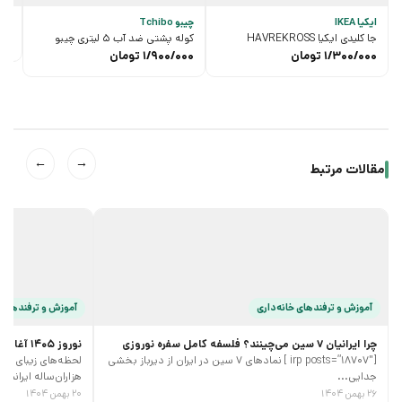
ایکیا IKEA
چیبو Tchibo
قلاب
جا کلیدی ایکیا HAVREKROSS
کوله پشتی ضد آب 5 لیتری چیبو
00
1/300/000
تومان
1/900/000
تومان
←
→
مقالات مرتبط
آموزش و ترفند‌های خانه‌داری
آموزش و ترفند‌های 
چرا ایرانیان 7 سین می‌چینند؟ فلسفه کامل سفره نوروزی
نوروز 1405 آغازی پر جنب و جوش
[irp posts=”18707″ ] نمادهای 7 سین در ایران از دیرباز بخشی
جدایی...
هزاران‌ساله ایرانیان،
۲۶ بهمن ۱۴۰۴
۲۰ بهمن ۱۴۰۴