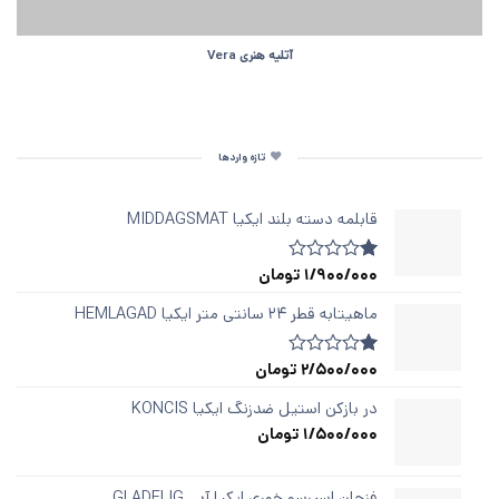
آتلیه هنری Vera
تازه واردها
قابلمه دسته‌ بلند ایکیا MIDDAGSMAT
1/900/000
تومان
1
امتیازدهی
1.00
از
ماهیتابه قطر ۲۴ سانتی متر ایکیا HEMLAGAD
5
در
امتیازدهی
2/500/000
تومان
1
امتیازدهی
مشتری
1.00
از
در بازکن استیل ضدزنگ ایکیا KONCIS
5
1/500/000
تومان
در
امتیازدهی
مشتری
فنجان اسپرسو خوری ایکیا آبی GLADELIG