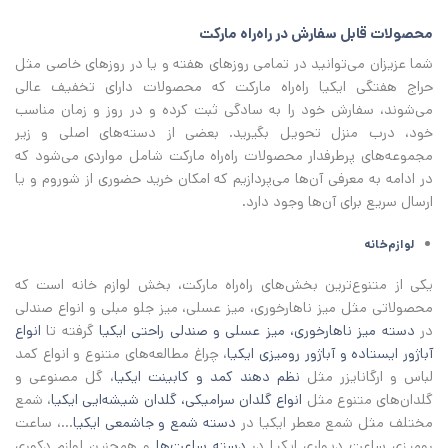
محصولات قابل سفارش در راه‌راه مارکت
شما عزیزان می‌توانید در تمامی روزهای هفته و یا در روزهای خاصی مثل
حراج هفتگی ایکیا راه‌راه مارکت که محصولات دارای تخفیف عالی
می‌شوند، سفارش خود را به سادگی ثبت کرده و در روز و زمان مناسب
خود، درب منزل تحویل بگیرید. بعضی از دسته‌های اصلی و زیر
مجموعه‌های پرطرفدار محصولات راه‌راه مارکت شامل مواردی می‌شود که
در ادامه به معرفی آن‌ها می‌پردازیم که امکان خرید حضوری از شوروم و یا
ارسال سریع برای آن‌ها وجود دارد.
لوازم‌خانه
یکی از متنوع‌ترین بخش‌های راه‌راه مارکت، بخش لوازم خانه است که
محصولاتی مثل میز ناهارخوری، میز عسلی، میز جلو مبلی و انواع صندلی
در
دسته میز ناهارخوری، میز عسلی و صندلی راحتی ایکیا
گرفته تا
انواع
آباژور ایستاده و آباژور رومیزی ایکیا
، چراغ مطالعه‌های متنوع و انواع کمد
لباس و ارگانایزر مثل
نظم دهند کمد و کابینت ایکیا
، گل مصنوعی و
گلدان‌های متنوع مثل
انواع گلدان سرامیکی، گلدان شیشه‌ایی ایکیا
، شمع
مختلف مثل شمع معطر ایکیا در
دسته شمع و جاشمعی ایکیا
...، ساعت
رومیزی ساعت دیواری ایکیا در
دسته ساعت‌ها
و همچنین لوازم دکوری