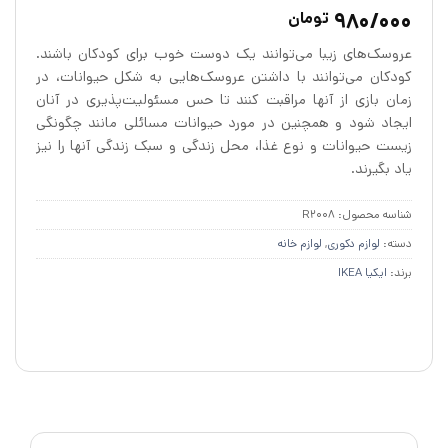
1
امتیازدهی
5
980/000
تومان
از 5 در
امتیازدهی
عروسک‌های زیبا می‌توانند یک دوست خوب برای کودکان باشند.
مشتری
کودکان می‌توانند با داشتن عروسک‌هایی به شکل حیوانات، در
زمان بازی از آنها مراقبت کنند تا حس مسئولیت‌پذیری در آنان
ایجاد شود و همچنین در مورد حیوانات مسائلی مانند چگونگی
زیست حیوانات و نوع غذا، محل زندگی و سبک زندگی آنها را نیز
یاد بگیرند.
شناسه محصول:
R2008
دسته:
لوازم دکوری
,
لوازم خانه
برند:
ایکیا IKEA