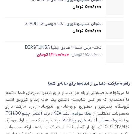
500/000
تومان
فنجان اسپرسو خوری ایکیا طوسی GLADELIG
500/000
تومان
تخته برش ست ۲ عددی ایکیا BERGTUNGA
قیمت
قیمت
1/500/000
تومان
1/300/000
تومان
اصلی
فعلی
1/500/000 تومان
1/300/000 تومان
بود.
است.
راه‌راه مارکت، دنیایی از ایده‌ها برای خانه‌ی شما
ما می‌خواهیم قسمتی از راه حل پایدار برای تامین نیازهای شما باشیم.
ما معتقدیم که هر کس شایسته داشتن یک خانه زیبا و کاربردی است،
فروشگاه اینترنتی و حضوری لوازم‌خانه و آشپزخانه راه‌راه مارکت دارای
محصولات مختلفی از
برند سوئدی ایکیا IKEA
،
برند آلمانی چیبو TCHIBO
،
برند
ظروف سفالی آتلیه هنری ورا Vera
, برند درجه یک چینی اولسن‌مارک
OLSENMARK، آی اچ‌ ار آلمان IHR است که با هدف ارائه محصولات