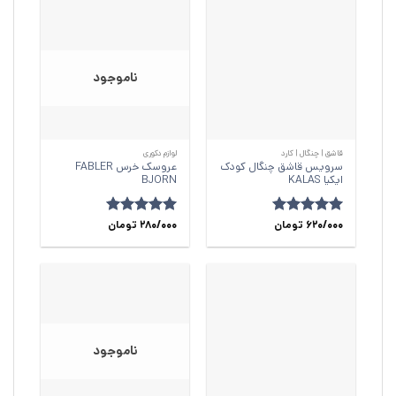
ناموجود
قاشق‌ | چنگال | کارد
لوازم دکوری
سرویس قاشق چنگال کودک
عروسک خرس FABLER
ایکیا KALAS
BJORN
620/000
امتیاز
5
از
تومان
280/000
امتیاز
5
از
تومان
5
5
ناموجود