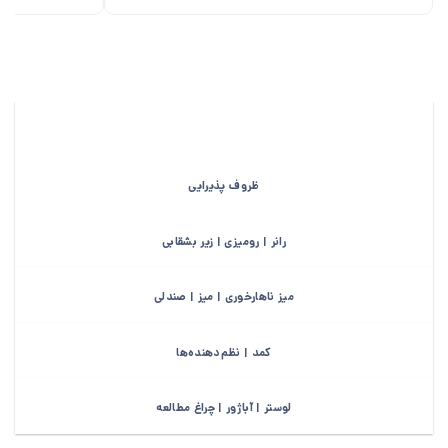
ظروف پذیرایی
رانر | رومیزی | زیر بشقابی
میز ناهارخوری | میز | صندلی
کمد | نظم‌دهنده‌ها
لوستر | آباژور | چراغ مطالعه