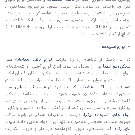
منزل و... را شامل می‌شود و امکان خریدی حضوری در شوروم ایکیا تهران و
همچنین خرید اینترنتی راحت را برای مشتریان فراهم کرده است. در بخش
لوازم خانگی راه‌راه مارکت، برندهای معتبری برند سوئدی ایکیا IKEA، برند
آلمانی چی‌بو TCHIBO، برند درجه یک چینی اولسن‌مارک OLSENMARK،
آی اچ‌ ار آلمان IHR حضور دارند.
لوازم‌ آشپزخانه
در این دسته از کالاهای راه راه مارکت،
لوازم برقی آشپزخانه مثل
مایکروویو ایکیا
و... را شامل می‌شود. انواع لوازم آشپزی و شیرینی‌پزی،
انواع لیوان ایکیا، لیوان شیشه‌ایی، لیوان پلاستیکی، استکان، فنجان ایکیا،
لیوان پایه‌دار و لیوان دسته‌دار، ماگ ایکیا، ماگ سرامیکی و فلاسک در
دسته لیوان، ماگ و فلاسک ایکیا
قرار دارد.
انواع ظروف پذیرایی
، ست
غذاخوری، بشقاب غذاخوری، خورش خوری، پیش‌دستی، کاسه سرامیکی،
کاسه شیشه‌ایی ... موجود است تا خرید و پذیرایی از میهمانان را برای شما
به کاری سریع و آسان تبدیل کند. انواع کفگیر و ملاقه، قاشق و چنگال و
انواع چاقو آشپزخانه ایکیا
، قابلمه و ماهیتابه همگی در راه‌راه مارکت
موجود هستند. همچنین محصولات نگهداری از مواد غذایی مانند
ظروف
نگهدارنده غذا
شیشه‌ای، ظروف نگهدارنده درب‌دار و ظروف نگدارنده