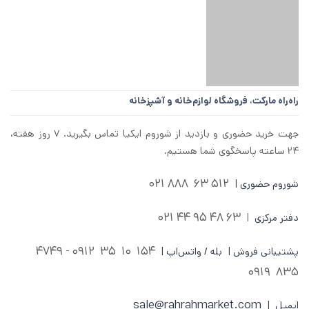
راه‌راه مارکت،
فروشگاه لوازم‌خانه و آشپزخانه
جهت خرید حضوری و بازدید از شوروم ایکیا تماس بگیرید. ۷ روز هفته،
۲۴ ساعته پاسخگوی شما هستیم.
512 63 888 021
شوروم حضوری |
63 48 95 44 021
دفتر مرکزی
|
0912 - 4749
154 10 35
پشتیبانی فروش | بله / واتس‌اپ |
835 0919
sale@rahrahmarket.com
ایمیل |