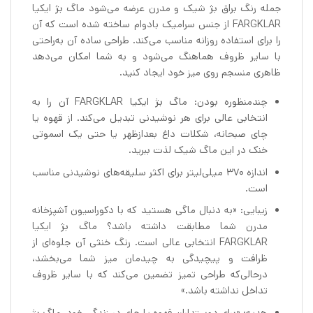
جمله رنگ براق بژ شیک و مدرن عرضه می‌شود ماگ بژ ایکیا
FARGKLAR از جنس سرامیک بادوام ساخته شده است که آن
را برای استفاده روزانه مناسب می‌کند. طراحی ساده آن به‌راحتی
با سایر ظروف هماهنگ می‌شود و به شما امکان می‌دهد
ظاهری منسجم روی میز خود ایجاد کنید.
چندمنظوره بودن: ماگ بژ ایکیا FARGKLAR آن را به
انتخابی عالی برای هر نوشیدنی تبدیل می‌کند. از قهوه یا
چای صبحانه، شکلات داغ بعدازظهر یا حتی یک اسموتی
خنک در این ماگ شیک لذت ببرید.
اندازه ۳۷۰ میلی‌لیتر برای اکثر سلیقه‌های نوشیدنی مناسب
است.
زیبایی: «به دنبال ماگی هستید که با دکوراسیون آشپزخانه
مدرن شما مطابقت داشته باشد؟ ماگ بژ ایکیا
FARGKLAR انتخابی عالی است. رنگ خنثی آن جلوه‌ای از
ظرافت و پیچیدگی به چیدمان میز شما می‌بخشد،
درحالی‌که طراحی تمیز تضمین می‌کند که با سایر ظروف
تداخل نداشته باشد.»
هدیه: «برای دوستداران قهوه یا چای در زندگی خود، ماگ بژ