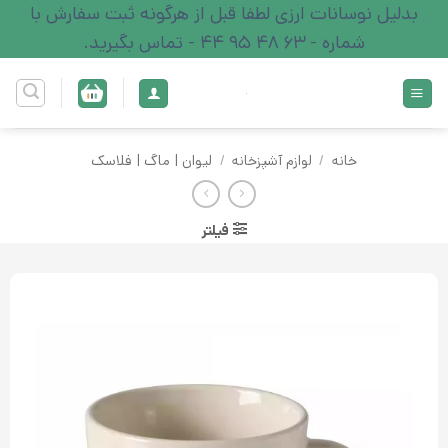
Ski
بدلیل نوسانات ارزی لطفا قبل از هرگونه ثبت سفارش با
t
شماره - 63 48 95 44 - تماس بگیرید.
conten
خانه
/
لوازم آشپزخانه
/
لیوان | ماگ | فلاسک
فیلتر