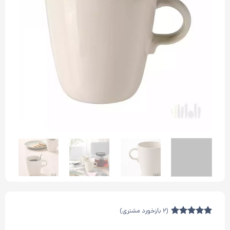
(
2
بازخورد مشتری)
2
امتیازدهی
5