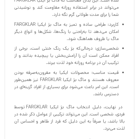
شده است. این بدان معناست که ماگ بژ ایکیا FARGKLAR
می‌تواند در برابر استفاده روزانه مقاومت کند و نوشیدنی
شما را برای مدت طولانی گرم نگه دارد.
کاربرد: طراحی ساده و تمیز به ماگ بژ ایکیا FARGKLAR
امکان می‌دهد تا به‌راحتی با رنگ‌ها، شکل‌ها و انواع دیگر
ماگ یا ظروف هماهنگ شود.
شخصی‌سازی: درحالی‌که بژ یک رنگ خنثی است، برخی از
افراد ممکن است آن را آرامش‌بخش یا پیچیده بدانند و از
ترکیب آن در برنامه روزانه خود لذت ببرند.
قیمت مناسب: محصولات ایکیا به مقرون‌به‌صرفه بودن
معروف هستند و ماگ بژ ایکیا FARGKLAR نیز همین‌طور
است. این امر باعث می‌شود برای بسیاری از افراد گزینه‌ای در
دسترس باشد.
در نهایت، دلیل انتخاب ماگ بژ ایکیا FARGKLAR توسط
فردی، شخصی است. این می‌تواند ترکیبی از عوامل ذکر شده در
بالا باشد، یا صرفاً به این دلیل که فرد از ظاهر و احساس آن
لذت می‌برد.