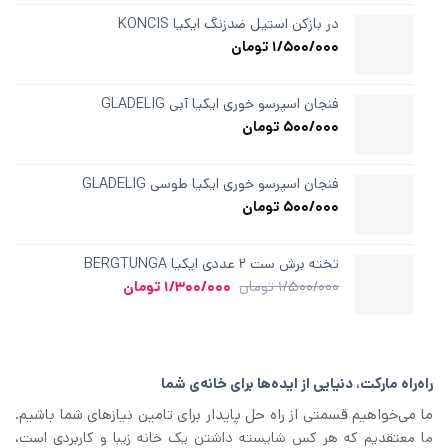
1.00
از
در بازکن استیل ضدزنگ ایکیا KONCIS
5
1/500/000
تومان
در
امتیازدهی
مشتری
فنجان اسپرسو خوری ایکیا آبی GLADELIG
500/000
تومان
فنجان اسپرسو خوری ایکیا طوسی GLADELIG
500/000
تومان
تخته برش ست ۲ عددی ایکیا BERGTUNGA
قیمت
قیمت
1/500/000
تومان
1/300/000
تومان
اصلی
فعلی
1/500/000 تومان
1/300/000 تومان
بود.
است.
راه‌راه مارکت، دنیایی از ایده‌ها برای خانه‌ی شما
ما می‌خواهیم قسمتی از راه حل پایدار برای تامین نیازهای شما باشیم.
ما معتقدیم که هر کس شایسته داشتن یک خانه زیبا و کاربردی است،