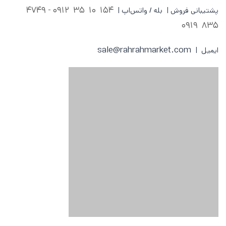
0912 - 4749
154 10 35
پشتیبانی فروش | بله / واتس‌اپ |
835 0919
sale@rahrahmarket.com
ایمیل |