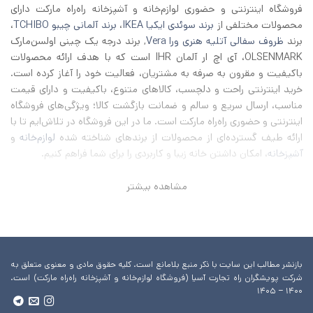
فروشگاه اینترنتی و حضوری لوازم‌خانه و آشپزخانه راه‌راه مارکت دارای
محصولات مختلفی از
برند سوئدی ایکیا IKEA
،
برند آلمانی چیبو TCHIBO
،
برند
ظروف سفالی آتلیه هنری ورا Vera
, برند درجه یک چینی اولسن‌مارک
OLSENMARK، آی اچ‌ ار آلمان IHR است که با هدف ارائه محصولات
باکیفیت و مقرون به صرفه به مشتریان، فعالیت خود را آغاز کرده است.
خرید اینترنتی راحت و دلچسب، کالاهای متنوع، باکیفیت و دارای قیمت
مناسب، ارسال سریع و سالم و ضمانت بازگشت کالا؛ ویژگی‌های فروشگاه
اینترنتی و حضوری راه‌راه مارکت است. ما در این فروشگاه در تلاش‌ایم تا با
ارائه طیف گسترده‌ای از محصولات از برند‌های شناخته شده
لوازم‌خانه
و
آشپزخانه
، امکان داشتن خانه زیبا و کاربردی را برای شما فراهم کنیم.
مشاهده بیشتر
بازنشر مطالب این سایت با ذکر منبع بلامانع است. کلیه حقوق مادی و معنوی متعلق به
شرکت پویشگران راه تجارت آسیا (فروشگاه لوازم‌خانه و آشپزخانه راه‌راه مارکت) است.
۱۴۰۰ – ۱۴۰۵