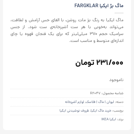
از 5 در
ماگ بژ ایکیا FARGKLAR
امتیازدهی
مشتری
ماگ ایکیا به رنگ بژ مات روشن، با القای حس آرامش و لطافت،
می‌تواند به‌خوبی با هر ست آشپزخانه‌‌ی ست شود. از جنس
سرامیک حجم ۳۷۰ میلی‌لیتر که برای یک فنجان قهوه یا چای
اندازه‌ای متوسط و مناسب است.
231/000
تومان
ناموجود
شناسه محصول:
R2047
دسته:
لیوان | ماگ | فلاسک
,
لوازم آشپزخانه
برچسب:
خرید ماگ ایکیا
,
ظروف نوشیدنی ایکیا
برند:
ایکیا IKEA