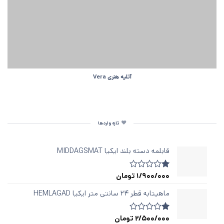
آتلیه هنری Vera
تازه واردها
قابلمه دسته‌ بلند ایکیا MIDDAGSMAT
1/900/000
تومان
1
امتیازدهی
1.00
از
ماهیتابه قطر ۲۴ سانتی متر ایکیا HEMLAGAD
5
در
امتیازدهی
2/500/000
تومان
1
امتیازدهی
مشتری