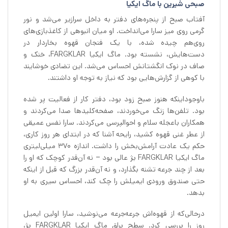
صبحی شیرین با ماگ ایکیا
آفتاب صبح از پنجره‌های دفتر به داخل سرازیر می‌شد و نور
گرمی روی میز سارا می‌انداخت. او میان انبوهی از کاغذبازی‌های
روی‌هم چیده شده، با یک فنجان قهوه بخاردار در
دست‌هایش، نشسته بود. ماگ ایکیا FARGKLAR، خنک و
صاف در نوک انگشتانش احساس می‌شد. این تضادی خوشایند
با کوهی از گزارش‌هایی بود که نیاز به توجه او داشتند.
باوجوداینکه هنوز صبح زود بود، دفتر کار از فعالیت پر شده
بود. تلفن‌ها زنگ می‌خوردند، صفحه‌کلیدها صدا می‌کردند و
همکاران باعجله سلام و احوالپرسی می‌کردند. سارا نفس عمیقی
از عطر غنی قهوه کشید، رایحه آشنا که در ابتدای هر روز کاری،
حکم یک عادت آرامش‌بخش را داشت. اندازه ۳۷۰ میلی‌لیتری
ماگ ایکیا FARGKLAR بژ عالی بود – نه آن‌قدر کوچک که او را
بعد از چند جرعه تشنه بگذارد، و نه آن‌قدر بزرگ که قبل از اینکه
حتی صندوق ورودی ایمیلش را چک کند، احساس سیری به او
بدهد.
درحالی‌که از قهوه‌اش جرعه‌جرعه می‌نوشید، سارا اولین ایمیل
روز را بررسی کرد. سطح براق ماگ ایکیا FARGKLAR بژ،