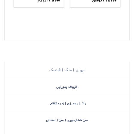
امتیاز
470/000
5
از
تومان
231/000
امتیاز
5
از
تومان
5
5
لیوان | ماگ | فلاسک
ظروف پذیرایی
رانر | رومیزی | زیر بشقابی
میز ناهارخوری | میز | صندلی