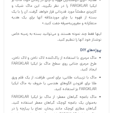
ایکیا FARGKLAR را در نظر بگیرید. این ماگ شیک و
کاربردی مطمئناً مورد قدردانی قرار خواهد گرفت. آن را با یک
بسته از قهوه یا چای موردعلاقه آنها برای یک هدیه
متفکرانه و مقرون‌به‌صرفه جفت کنید.»
اینها فقط چند نمونه هستند و می‌توانید بسته به زمینه خاص
نوشتار خود آنها را تنظیم کنید.
پروژه‌های DIY
ماگ مرمری با استفاده از پاک‌کننده لاک ناخن و لاک ناخن،
طرح مرمری جذابی روی سطح ماگ بژ ایکیا FARGKLAR
ایجاد کنید.
ماگ با تزیینات طلایی: برای لمس ظرافت، از یک قلم ورق
طلا برای افزودن الگوهای هندسی یا حروف به ماگ ایکیا
FARGKLAR بژ استفاده کنید.
ماگ باغچه گیاهان معطر: از ماگ بژ ایکیا FARGKLAR
به‌عنوان یک باغچه کوچک گیاهان معطر استفاده کنید.
گیاهان عطاری کوچک مانند ریحان، نعناع یا پیازچه را در