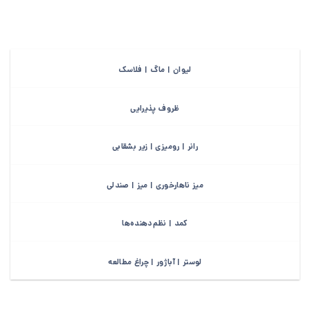
لیوان | ماگ | فلاسک
ظروف پذیرایی
رانر | رومیزی | زیر بشقابی
میز ناهارخوری | میز | صندلی
کمد | نظم‌دهنده‌ها
لوستر | آباژور | چراغ مطالعه