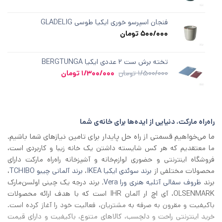
فنجان اسپرسو خوری ایکیا طوسی GLADELIG
500/000
تومان
تخته برش ست ۲ عددی ایکیا BERGTUNGA
قیمت
قیمت
1/500/000
تومان
1/300/000
تومان
اصلی
فعلی
1/500/000 تومان
1/300/000 تومان
بود.
است.
راه‌راه مارکت، دنیایی از ایده‌ها برای خانه‌ی شما
ما می‌خواهیم قسمتی از راه حل پایدار برای تامین نیازهای شما باشیم.
ما معتقدیم که هر کس شایسته داشتن یک خانه زیبا و کاربردی است،
فروشگاه اینترنتی و حضوری لوازم‌خانه و آشپزخانه راه‌راه مارکت دارای
محصولات مختلفی از
برند سوئدی ایکیا IKEA
،
برند آلمانی چیبو TCHIBO
،
برند
ظروف سفالی آتلیه هنری ورا Vera
, برند درجه یک چینی اولسن‌مارک
OLSENMARK، آی اچ‌ ار آلمان IHR است که با هدف ارائه محصولات
باکیفیت و مقرون به صرفه به مشتریان، فعالیت خود را آغاز کرده است.
خرید اینترنتی راحت و دلچسب، کالاهای متنوع، باکیفیت و دارای قیمت