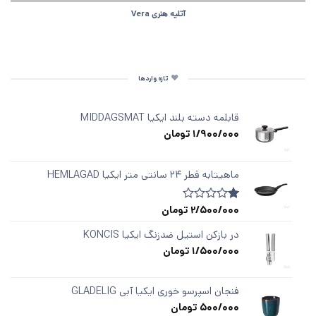
آتلیه هنری Vera
تازه واردها
قابلمه دسته‌ بلند ایکیا MIDDAGSMAT
1/900/000
تومان
ماهیتابه قطر ۲۴ سانتی متر ایکیا HEMLAGAD
2/500/000
تومان
1
امتیازدهی
1.00
از
در بازکن استیل ضدزنگ ایکیا KONCIS
5
1/500/000
تومان
در
امتیازدهی
مشتری
فنجان اسپرسو خوری ایکیا آبی GLADELIG
500/000
تومان