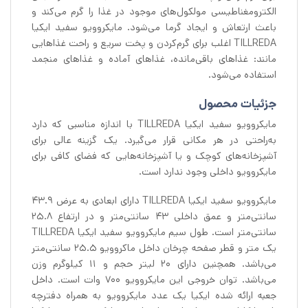
الکترومغناطیسی مولکول‌های موجود در غذا را گرم می‌کند و
باعث ارتعاش و ایجاد گرما می‌شود. مایکروویو سفید ایکیا
TILLREDA اغلب برای گرم‌کردن و پخت سریع و راحت غذاهایی
مانند: غذاهای باقی‌مانده، غذاهای آماده و غذاهای منجمد
استفاده می‌شود.
جزئیات محصول
مایکروویو سفید ایکیا TILLREDA با اندازه مناسبی که دارد
به‌راحتی در هر مکانی قرار می‌گیرد. یک گزینه عالی برای
آشپزخانه‌های کوچک و یا آشپزخانه‌هایی که فضای کافی برای
مایکروویو داخلی وجود ندارد است.
مایکروویو سفید ایکیا TILLREDA دارای ابعادی به عرض ۴۳.۹
سانتی‌متر و عمق داخلی ۴۳ سانتی‌متر و در ارتفاع ۲۵.۸
سانتی‌متر است. طول سیم مایکروویو سفید ایکیا TILLREDA
یک متر و قطر صفحه چرخان داخل ماکروویو ۲۵.۵ سانتی‌متر
می‌باشد. همچنین دارای ۲۰ لیتر حجم و ۱۱ کیلوگرم وزن
می‌باشد. توان خروجی این مایکروویو ۷۰۰ وات است. داخل
جعبه ارائه شده ایکیا یک عدد مایکروویو به همراه دفترچه