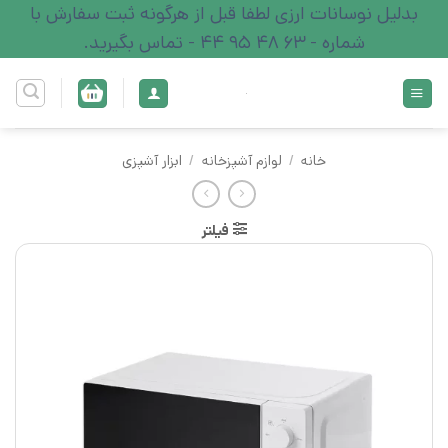
Ski
بدلیل نوسانات ارزی لطفا قبل از هرگونه ثبت سفارش با
t
شماره - 63 48 95 44 - تماس بگیرید.
conten
خانه
/
لوازم آشپزخانه
/
ابزار آشپزی
فیلتر