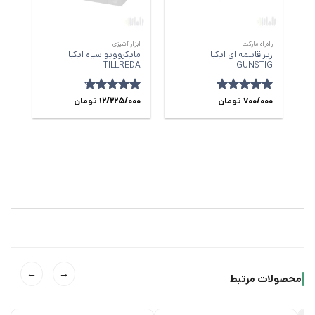
راه‌راه مارکت
ابزار آشپزی
زیر قابلمه ای ایکیا
مایکروویو سیاه ایکیا
TILLREDA
GUNSTIG
700/000
امتیاز
5
از
تومان
امتیاز
12/225/000
4.67
تومان
5
از 5
←
→
محصولات مرتبط