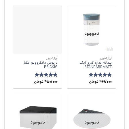
ناموجود
ابزار آشپزی
ابزار آشپزی
پیمانه اندازه گیری ایکیا
درپوش مایکروویو ایکیا
PRICKIG
STANDARDMATT
299/000
امتیاز
5
از
تومان
امتیاز
450/000
5
از
تومان
5
5
ناموجود
ناموجود