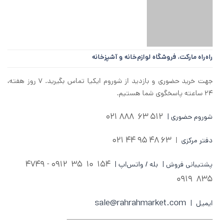
راه‌راه مارکت،
فروشگاه لوازم‌خانه و آشپزخانه
جهت خرید حضوری و بازدید از شوروم ایکیا تماس بگیرید. ۷ روز هفته،
۲۴ ساعته پاسخگوی شما هستیم.
512 63 888 021
شوروم حضوری |
63 48 95 44 021
دفتر مرکزی
|
0912 - 4749
154 10 35
پشتیبانی فروش | بله / واتس‌اپ |
835 0919
sale@rahrahmarket.com
ایمیل |