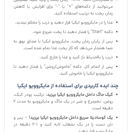
می‌توانید از دکمه‌های “+” یا “-” برای افزایش یا کاهش
زمان پخت به ترتیب استفاده کنید.
غذا را در مایکروویو ایکیا قرار دهید و درب را محکم ببندید.
دکمه “Start” را فشار دهید تا پخت شروع شود.
پس از پایان زمان پخت، مایکروویو ایکیا با صدای بوق به
شما هشدار می‌دهد که کار پخت غذا تمام شده است.
درب را بااحتیاط باز کنید و غذا را خارج کنید.
پس از اتمام کار، دکمه “خاموش/روشن” را فشار دهید تا
مایکروویو ایکیا را خاموش کنید.
چند ایده کاربردی برای استفاده از مایکروویو ایکیا
کیک ماگ داخل مایکروویو ایکیا بپزید:
ترکیب پودر کیک،
روغن، تخم‌مرغ و شیر در یک ماگ و مایکروویو به مدت 2
دقیقه است.
یک کوسادیلا سریع داخل مایکروویو ایکیا بپزید!
– پنیر و
نان تست را در یک بشقاب لایه کنید و 1-2 دقیقه در
مایکروویو قرار دهید.