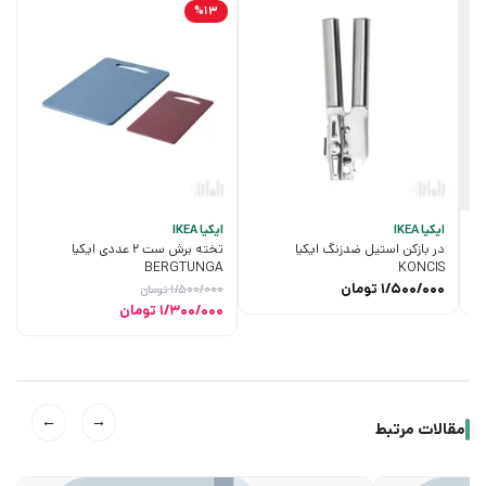
%13
ایکیا IKEA
ایکیا IKEA
در بازکن استیل ضدزنگ ایکیا
تخته برش ست ۲ عددی ایکیا
BERGTUNGA
KONCIS
1/500/000
تومان
1/500/000
تومان
قیمت
قیمت
1/300/000
تومان
اصلی
فعلی
1/500/000 تومان
1/300/000 تومان
بود.
است.
←
→
مقالات مرتبط