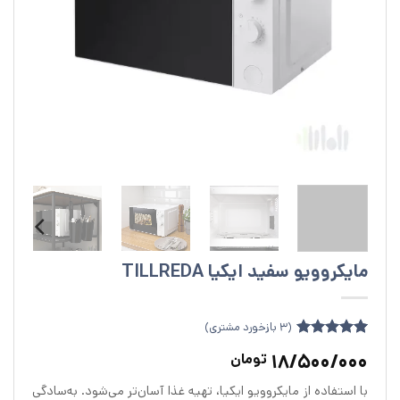
مایکروویو سفید ایکیا TILLREDA
(
3
بازخورد مشتری)
3
امتیازدهی
5
18/500/000
تومان
از 5 در
امتیازدهی
با استفاده از مایکروویو ایکیا، تهیه غذا آسان‌تر ‌می‌شود. به‌سادگی
مشتری