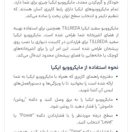
خودکار و گرم‌کردن مجدد، مایکروویو ایکیا چیزی برای شما دارد.
تمام مایکروویوهای ایکیا دارای رابط کاربری آسان هستند که
تنظیم تایمر و انتخاب سطح توان پخت را ساده می‌کند.
مایکروویو سفید ایکیا TILLREDA همچنین برای استفاده بهینه
از فضای آشپزخانه شما طراحی شده‌ است. مایکروویو ایکیا
سفید TILLREDA برای قراردادن در کابینت دیواری یا نصب روی
پیشخان طراحی شده‌ است. این امر آن را برای آشپزخانه‌های
کوچک یا خانه‌هایی با فضای پیشخان محدود ایده‌آل می‌کند.
نحوه استفاده از مایکروویو ایکیا
دفترچه راهنمای کاربری که همراه با مایکروویو ایکیا به شما
ارائه شده است را بخوانید تا با ویژگی‌ها و دستورالعمل‌های
ایمنی آن آشنا شوید.
مایکروویو ایکیا را به برق وصل کنید و دکمه “روشن/
خاموش” را فشار دهید تا روشن شود.
سطح درجه موردنظر را با فشاردادن دکمه “Power” یا
“Level” انتخاب کنید.
با فشاردادن دکمه “Time” زمان پخت را وارد کنید. همچنین