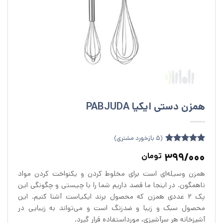
همزن دستی ایکیا PABJUDA
(
5
بازخورد مشتری)
5
امتیازدهی
5
399/000
تومان
از 5 در
امتیازدهی
همزن وسیله‌ای است برای مخلوط کردن و یکنواخت کردن مواد
مشتری
ناهمگون. در اینجا ما قصد داریم شما را با چیستی و چگونگی این
پک 2 عددی همزن که محصول برند ایکیاست آشنا کنیم. این
محصول سبک و زیبا و ضدزنگ است و می‌تواند به زیبایی در
آشپزخانه هر سرآشپزی، مورداستفاده قرار گیرد.