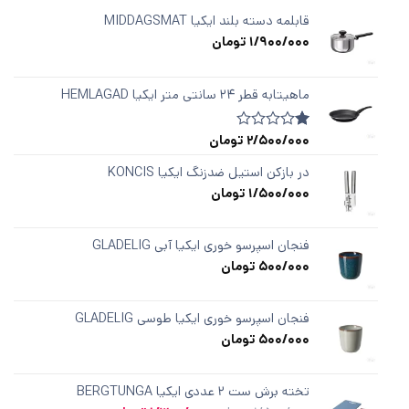
قابلمه دسته‌ بلند ایکیا MIDDAGSMAT
1/900/000
تومان
ماهیتابه قطر ۲۴ سانتی متر ایکیا HEMLAGAD
2/500/000
تومان
1
امتیازدهی
1.00
از
در بازکن استیل ضدزنگ ایکیا KONCIS
5
1/500/000
تومان
در
امتیازدهی
مشتری
فنجان اسپرسو خوری ایکیا آبی GLADELIG
500/000
تومان
فنجان اسپرسو خوری ایکیا طوسی GLADELIG
500/000
تومان
تخته برش ست ۲ عددی ایکیا BERGTUNGA