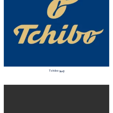
چیبو Tchibo