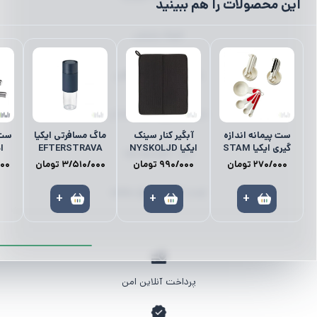
این محصولات را هم ببینید
ظروف پذیرایی
رانر | رومیزی | زیر بشقابی
میز ناهارخوری | میز | صندلی
ست پیمانه اندازه‌
آبگیر کنار سینک
ماگ مسافرتی ایکیا
گیری ایکیا STAM
ایکیا NYSKOLJD
EFTERSTRAVA
ایک
کمد | نظم‌دهنده‌ها
270/000
تومان
990/000
تومان
3/510/000
تومان
000
لوستر | آباژور | چراغ مطالعه
+
+
+
پرداخت آنلاین امن