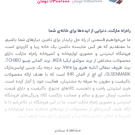
قیمت
قیمت
1/500/000
تومان
1/300/000
تومان
اصلی
فعلی
1/500/000 تومان
1/300/000 تومان
بود.
است.
راه‌راه مارکت، دنیایی از ایده‌ها برای خانه‌ی شما
ما می‌خواهیم قسمتی از راه حل پایدار برای تامین نیازهای شما باشیم.
ما معتقدیم که هر کس شایسته داشتن یک خانه زیبا و کاربردی است،
فروشگاه اینترنتی و حضوری لوازم‌خانه و آشپزخانه راه‌راه مارکت دارای
محصولات مختلفی از
برند سوئدی ایکیا IKEA
،
برند آلمانی چیبو TCHIBO
،
برند
ظروف سفالی آتلیه هنری ورا Vera
, برند درجه یک چینی اولسن‌مارک
OLSENMARK، آی اچ‌ ار آلمان IHR است که با هدف ارائه محصولات
باکیفیت و مقرون به صرفه به مشتریان، فعالیت خود را آغاز کرده است.
خرید اینترنتی راحت و دلچسب، کالاهای متنوع، باکیفیت و دارای قیمت
مناسب، ارسال سریع و سالم و ضمانت بازگشت کالا؛ ویژگی‌های فروشگاه
اینترنتی و حضوری راه‌راه مارکت است. ما در این فروشگاه در تلاش‌ایم تا با
ارائه طیف گسترده‌ای از محصولات از برند‌های شناخته شده
لوازم‌خانه
و
آشپزخانه
، امکان داشتن خانه زیبا و کاربردی را برای شما فراهم کنیم.
مشاهده بیشتر