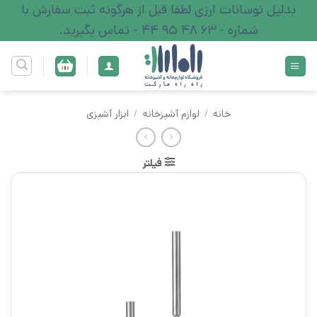
Ski
بدلیل نوسانات ارزی لطفا قبل از هرگونه ثبت سفارش با
t
شماره - 63 48 95 44 - تماس بگیرید.
conten
خانه
/
لوازم آشپزخانه
/
ابزار آشپزی
فیلتر