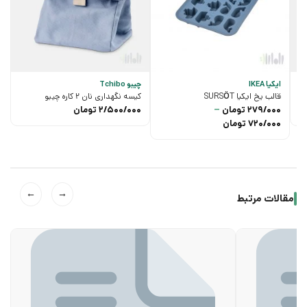
ایکیا IKEA
چیبو Tchibo
قالب یخ ایکیا SURSÖT
کیسه نگهداری نان 2 کاره چیبو
279/000
تومان
–
2/500/000
تومان
محدوده
720/000
تومان
قیمت:
279/000 تومان
تا
720/000 تومان
←
→
مقالات مرتبط