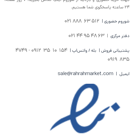
۲۴ ساعته پاسخگوی شما هستیم.
512 63 888 021
شوروم حضوری |
63 48 95 44 021
دفتر مرکزی
|
0912 - 4749
154 10 35
پشتیبانی فروش | بله / واتس‌اپ |
835 0919
sale@rahrahmarket.com
ایمیل |