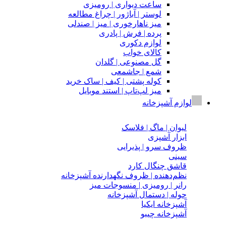
ساعت دیواری | رومیزی
لوستر | آباژور | چراغ مطالعه
میز ناهارخوری | میز | صندلی
پرده | فرش | پادری
لوازم دکوری
کالای خواب
گل‌ مصنوعی | گلدان
شمع | جاشمعی
کوله پشتی | کیف | ساک خرید
میز لپ‌تاپ | استند موبایل
لوازم آشپزخانه
لیوان | ماگ | فلاسک
ابزار آشپزی
ظروف سرو | پذیرایی
سینی
قاشق‌ چنگال کارد
نظم‌دهنده | ظروف نگهدارنده آشپزخانه
رانر | رومیزی | منسوجات میز
حوله | دستمال آشپزخانه
آشپزخانه ایکیا
آشپزخانه چیبو