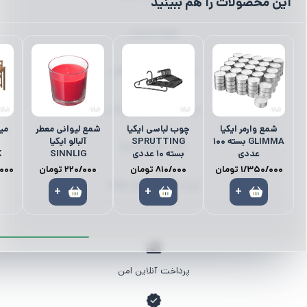
این محصولات را هم ببینید
ظروف پذیرایی
رانر | رومیزی | زیر بشقابی
میز ناهارخوری | میز | صندلی
شمع وارمر ایکیا
چوب لباسی ایکیا
شمع لیوانی معطر
GLIMMA بسته 100
SPRUTTING
آلبالو ایکیا
کمد | نظم‌دهنده‌ها
عددی
بسته 10 عددی
SINNLIG
K
1/350/000
تومان
810/000
تومان
220/000
تومان
000
لوستر | آباژور | چراغ مطالعه
+
+
+
پرداخت آنلاین امن