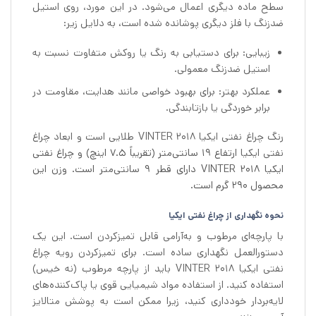
سطح ماده دیگری اعمال می‌شود. در این مورد، روی استیل
ضدزنگ با فلز دیگری پوشانده شده است، به دلایل زیر:
زیبایی: برای دستیابی به رنگ یا روکش متفاوت نسبت به
استیل ضدزنگ معمولی.
عملکرد بهتر: برای بهبود خواصی مانند هدایت، مقاومت در
برابر خوردگی یا بازتابندگی.
رنگ چراغ نفتی ایکیا VINTER 2018 طلایی است و ابعاد چراغ
نفتی ایکیا
ارتفاع 19 سانتی‌متر (تقریباً ۷.۵ اینچ) و چراغ نفتی
ایکیا VINTER 2018 دارای قطر ۹ سانتی‌متر است. وزن این
محصول 290 گرم است.
نحوه نگهداری از چراغ نفتی ایکیا
با پارچه‌ای مرطوب و به‌آرامی قابل تمیزکردن است. این یک
دستورالعمل نگهداری ساده است. برای تمیزکردن رویه چراغ
نفتی ایکیا VINTER 2018 باید از پارچه مرطوب (نه خیس)
استفاده کنید. از استفاده مواد شیمیایی قوی یا پاک‌کننده‌های
لایه‌بردار خودداری کنید، زیرا ممکن است به پوشش متالایز