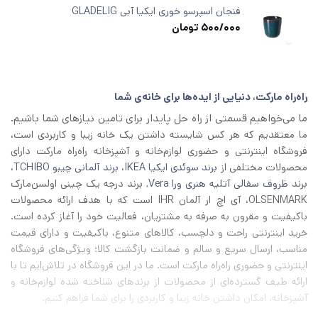
فنجان اسپرسو خوری ایکیا آبی GLADELIG
500/000
تومان
راه‌راه مارکت، دنیایی از ایده‌ها برای خانه‌ی شما
ما می‌خواهیم قسمتی از راه حل پایدار برای تامین نیازهای شما باشیم.
ما معتقدیم که هر کس شایسته داشتن یک خانه زیبا و کاربردی است،
فروشگاه اینترنتی و حضوری لوازم‌خانه و آشپزخانه راه‌راه مارکت دارای
محصولات مختلفی از
برند سوئدی ایکیا IKEA
،
برند آلمانی چیبو TCHIBO
،
برند
ظروف سفالی آتلیه هنری ورا Vera
, برند درجه یک چینی اولسن‌مارک
OLSENMARK، آی اچ‌ ار آلمان IHR است که با هدف ارائه محصولات
باکیفیت و مقرون به صرفه به مشتریان، فعالیت خود را آغاز کرده است.
خرید اینترنتی راحت و دلچسب، کالاهای متنوع، باکیفیت و دارای قیمت
مناسب، ارسال سریع و سالم و ضمانت بازگشت کالا؛ ویژگی‌های فروشگاه
اینترنتی و حضوری راه‌راه مارکت است. ما در این فروشگاه در تلاش‌ایم تا با
ارائه طیف گسترده‌ای از محصولات از برند‌های شناخته شده
لوازم‌خانه
و
آشپزخانه
، امکان داشتن خانه زیبا و کاربردی را برای شما فراهم کنیم.