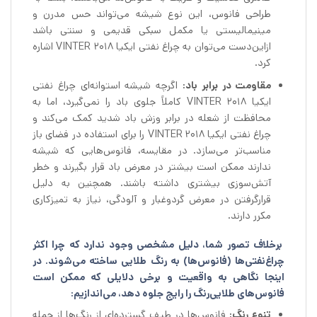
طراحی فانوس، این نوع شیشه می‌تواند حس مدرن و
مینیمالیستی یا مکمل سبکی قدیمی و سنتی باشد
ازاین‌دست می‌توان به چراغ نفتی ایکیا VINTER 2018 اشاره
کرد.
مقاومت در برابر باد:
اگرچه شیشه استوانه‌ای چراغ نفتی
ایکیا VINTER 2018 کاملاً جلوی باد را نمی‌گیرد، اما به
محافظت از شعله در برابر وزش باد شدید کمک می‌کند و
چراغ نفتی ایکیا VINTER 2018 را برای استفاده در فضای باز
مناسب‌تر می‌سازد. در مقایسه، فانوس‌هایی که شیشه
ندارند ممکن است بیشتر در معرض باد قرار بگیرند و خطر
آتش‌سوزی بیشتری داشته باشند. همچنین به دلیل
قرارگرفتن در معرض گردوغبار و آلودگی، نیاز به تمیزکاری
مکرر دارند.
برخلاف تصور شما، دلیل مشخصی وجود ندارد که چرا اکثر
چراغ‌نفتی‌ها (فانوس‌ها) به رنگ طلایی ساخته می‌شوند. در
اینجا نگاهی به واقعیت و برخی دلایلی که ممکن است
فانوس‌های طلایی‌رنگ را رایج جلوه دهد، می‌اندازیم:
تنوع رنگ:
فانوس‌ها در طیف گسترده‌ای از رنگ‌ها از جمله