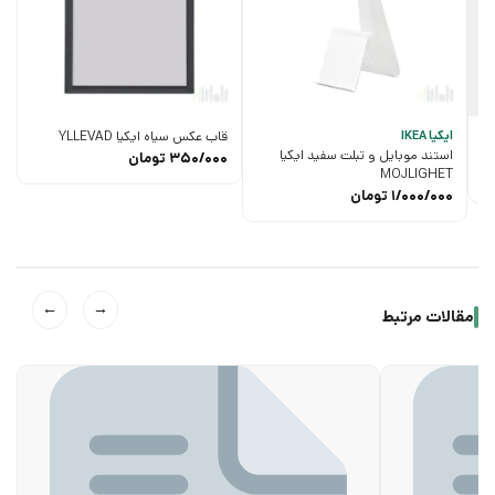
ایکیا IKEA
قاب عکس سیاه ایکیا YLLEVAD
استند موبایل و تبلت سفید ایکیا
350/000
تومان
MOJLIGHET
1/000/000
تومان
←
→
مقالات مرتبط