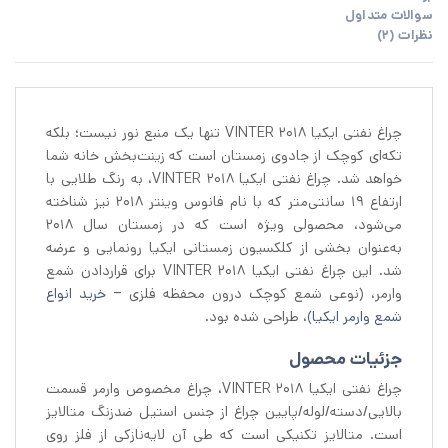
سوالات متداول
نظرات (2)
چراغ نفتی ایکیا VINTER 2018 تنها یک منبع نور نیست؛ بلکه
تکه‌ای کوچک از جادوی زمستان است که زینت‌بخش خانه شما
خواهد شد. چراغ نفتی ایکیا VINTER 2018، به رنگ طلایی با
ارتفاع ۱۹ سانتی‌متر که با نام فانوس وینتر ۲۰۱۸ نیز شناخته
می‌شود، محصولی ویژه است که در زمستان سال ۲۰۱۸
به‌عنوان بخشی از کلکسیون زمستانی ایکیا رونمایی و عرضه
شد. این چراغ نفتی ایکیا VINTER 2018 برای قراردادن شمع
وارمر، (نوعی شمع کوچک درون محفظه فلزی –
خرید انواع
شمع وارمر ایکیا
)، طراحی شده بود.
جزئیات محصول
چراغ نفتی ایکیا VINTER 2018، چراغ مخصوص وارمر قسمت
بالایی/دسته/لوله/پایین چراغ از جنس استیل ضدزنگ متالایز
است. متالایز تکنیکی است که طی آن لایه‌نازکی از فلز روی