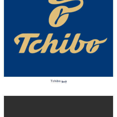
چیبو Tchibo