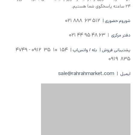
۲۴ ساعته پاسخگوی شما هستیم.
512 63 888 021
شوروم حضوری |
63 48 95 44 021
دفتر مرکزی
|
0912 - 4749
154 10 35
پشتیبانی فروش | بله / واتس‌اپ |
835 0919
sale@rahrahmarket.com
ایمیل |