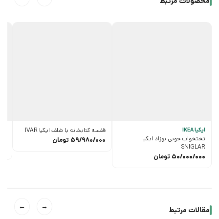
محصولات مرتبط
ایکیا IKEA
قفسه کتابخانه با شلف ایکیا IVAR
پاد
تختخواب چوبی نوزاد ایکیا
RG
59/980/000
تومان
SNIGLAR
00
50/000/000
تومان
←
→
مقالات مرتبط