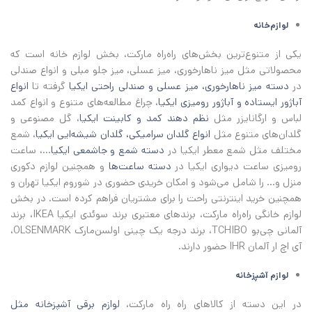
لوازم‌خانه
یکی از متنوع‌ترین بخش‌های راه‌راه مارکت، بخش لوازم خانه است که
محصولاتی مثل میز ناهارخوری، میز عسلی، میز جلو مبلی و انواع صندلی
در
دسته میز ناهارخوری، میز عسلی و صندلی راحتی ایکیا
گرفته تا
انواع
آباژور ایستاده و آباژور رومیزی ایکیا
، چراغ مطالعه‌های متنوع و انواع کمد
لباس و ارگانایزر مثل
نظم دهند کمد و کابینت ایکیا
، گل مصنوعی و
گلدان‌های متنوع مثل
انواع گلدان سرامیکی، گلدان شیشه‌ایی ایکیا
، شمع
مختلف مثل شمع معطر ایکیا در
دسته شمع و جاشمعی ایکیا
...، ساعت
رومیزی ساعت دیواری ایکیا در
دسته ساعت‌ها
و همچنین لوازم دکوری
منزل و... را شامل می‌شود و امکان خریدی حضوری در شوروم ایکیا تهران و
همچنین خرید اینترنتی راحت را برای مشتریان فراهم کرده است. در بخش
لوازم خانگی راه‌راه مارکت، برندهای معتبری برند سوئدی ایکیا IKEA، برند
آلمانی چی‌بو TCHIBO، برند درجه یک چینی اولسن‌مارک OLSENMARK،
آی اچ‌ ار آلمان IHR حضور دارند.
لوازم‌ آشپزخانه
در این دسته از کالاهای راه راه مارکت،
لوازم برقی آشپزخانه مثل