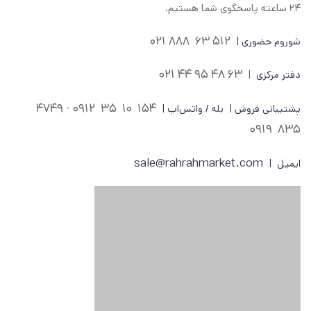
۲۴ ساعته پاسخگوی شما هستیم.
512 63 888 021
شوروم حضوری |
63 48 95 44 021
دفتر مرکزی
|
0912 - 4749
154 10 35
پشتیبانی فروش | بله / واتس‌اپ |
835 0919
sale@rahrahmarket.com
ایمیل |