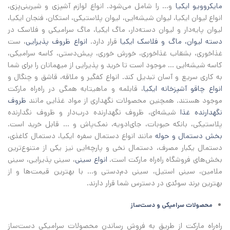
مایکروویو ایکیا
و... را شامل می‌شود. انواع لوازم آشپزی و شیرینی‌پزی،
انواع لیوان ایکیا، لیوان شیشه‌ایی، لیوان پلاستیکی، استکان، فنجان ایکیا،
لیوان پایه‌دار و لیوان دسته‌دار، ماگ ایکیا، ماگ سرامیکی و فلاسک در
دسته لیوان، ماگ و فلاسک ایکیا
قرار دارد.
انواع ظروف پذیرایی
، ست
غذاخوری، بشقاب غذاخوری، خورش خوری، پیش‌دستی، کاسه سرامیکی،
کاسه شیشه‌ایی ... موجود است تا خرید و پذیرایی از میهمانان را برای شما
به کاری سریع و آسان تبدیل کند. انواع کفگیر و ملاقه، قاشق و چنگال و
انواع چاقو آشپزخانه ایکیا
، قابلمه و ماهیتابه همگی در راه‌راه مارکت
موجود هستند. همچنین محصولات نگهداری از مواد غذایی مانند
ظروف
نگهدارنده غذا
شیشه‌ای، ظروف نگهدارنده درب‌دار و ظروف نگدارنده
پلاستیکی، بانکه حبوبات، جای‌ادویه، نمک‌پاش و ... قابل خرید است.
بخش دستمال و حوله
مانند انواع دستمال سفره ایکیا، دستمال کاغذی،
دستمال یکبار مصرف، دستمال نخی و پارچه‌ایی نیز یکی از متنوع‌ترین
بخش‌های فروشگاه راه‌راه مارکت است.
انواع سینی
، سینی پذیرایی، سینی
ملامین، سینی استیل، سینی دم‌دستی و... با بهترین قیمت‌ها و از
بهترین برند سوئدی در دسترس شما قرار دارند.
محصولات سرامیکی و دست‌ساز
راه‌راه مارکت از طریق به فروش رساندن محصولات سرامیکی دست‌ساز