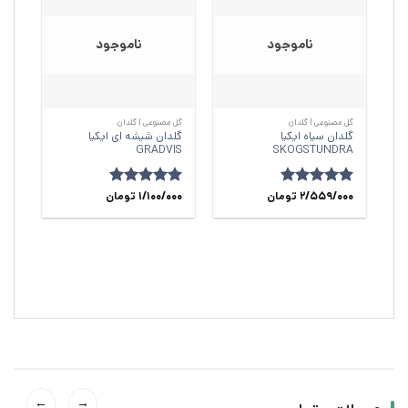
ناموجود
ناموجود
گل مصنوعی | گلدان
گل مصنوعی | گلدان
گلدان سیاه ایکیا
گلدان شیشه ای ایکیا
GRADVIS
SKOGSTUNDRA
امتیاز
5
2/559/000
از
تومان
امتیاز
1/100/000
5
از
تومان
5
5
←
→