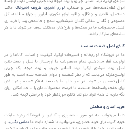
سوئدی ایکیا، برند آلمانی چی‌بو و برند درجه یک چینی اولسن‌مارک از جمله
انواع نظم‌دهنده‌ها، میز و صندلی،
لوازم آشپزی، ظروف آشپزخانه
مانند
دستمال، قاشق و چنگال، چاقو، لوازم دکوری، آباژور و چراغ مطالعه، گل
مصنوعی و گلدان سفالی گلدان شیشه‌ایی، شمع و جاشمعی و… را خریداری
کنید. محصولات ما در سبک‌ها و طرح‌های مختلف عرضه می‌شوند تا با هر
سلیقه‌ای سازگار باشند.
کالای اصل، قیمت مناسب
ما در فروشگاه لوازم‌خانه و آشپزخانه ایکیا، کیفیت و اصالت کالاها را در
اولویت قرار می‌دهیم. تمام محصولات ما اورجینال با لیبل و بسته‌بندی
اصل برند سوئدی ایکیا، برند آلمانی چی‌بو و برند درجه یک چینی
اولسن‌مارک می‌باشد که از نظر کیفیت و دوام، شناخته شده است به طور
کامل تضمین می‌شوند. در عین حال، ما همیشه به فکر شمایم و در تلاش
برای حذف واسطه‌ها هستیم تا قیمت محصولات‌مان را تا حد امکان ارزان
نگه داریم تا همه افراد بتوانند کالای موردنظر خود را براحتی تهیه کنند.
خرید آسان و مطمئن
شما می‌توانید به دو صورت حضوری و آنلاین از فروشگاه راه‌راه مارکت
خرید کنید. برای خرید حضوری، می‌توانید با شماره ثابت ما
تماس بگیرید
و
زمان بازدید خود را از شوروم ایکیا شوروم محصولات ما در تهران مشخص