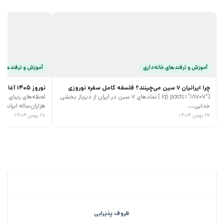
آموزش و ترفند‌های خانه‌داری
آموزش و ترفند‌های 
چرا ایرانیان 7 سین می‌چینند؟ فلسفه کامل سفره نوروزی
نوروز 1405 آغازی پر جنب و جوش
[irp posts=”18707″ ] نمادهای 7 سین در ایران از دیرباز بخشی
جدایی...
هزاران‌ساله ایرانیان،
۲۶ بهمن ۱۴۰۴
۲۰ بهمن ۱۴۰۴
ظروف پذیرایی