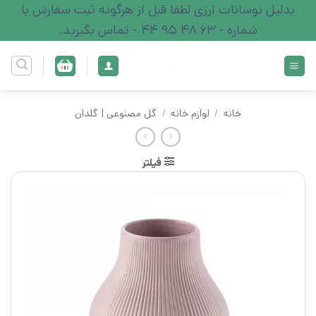
Ski
بدلیل نوسانات ارزی لطفا قبل از هرگونه ثبت سفارش با
t
شماره - 63 48 95 44 - تماس بگیرید.
conten
خانه
/
لوازم خانه
/
گل مصنوعی | گلدان
فیلتر