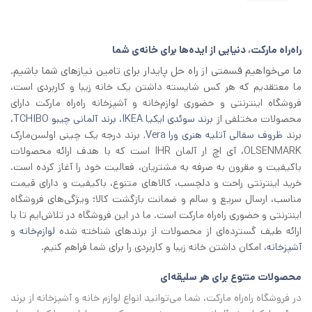
1/500/000 تومان
1/300/000 تومان
بود.
است.
راه‌راه مارکت، دنیایی از ایده‌ها برای خانه‌ی شما
ما می‌خواهیم قسمتی از راه حل پایدار برای تامین نیازهای شما باشیم.
ما معتقدیم که هر کس شایسته داشتن یک خانه زیبا و کاربردی است،
فروشگاه اینترنتی و حضوری لوازم‌خانه و آشپزخانه راه‌راه مارکت دارای
محصولات مختلفی از
برند سوئدی ایکیا IKEA
،
برند آلمانی چیبو TCHIBO
،
برند
ظروف سفالی آتلیه هنری ورا Vera
, برند درجه یک چینی اولسن‌مارک
OLSENMARK، آی اچ‌ ار آلمان IHR است که با هدف ارائه محصولات
باکیفیت و مقرون به صرفه به مشتریان، فعالیت خود را آغاز کرده است.
خرید اینترنتی راحت و دلچسب، کالاهای متنوع، باکیفیت و دارای قیمت
مناسب، ارسال سریع و سالم و ضمانت بازگشت کالا؛ ویژگی‌های فروشگاه
اینترنتی و حضوری راه‌راه مارکت است. ما در این فروشگاه در تلاش‌ایم تا با
ارائه طیف گسترده‌ای از محصولات از برند‌های شناخته شده
لوازم‌خانه
و
آشپزخانه
، امکان داشتن خانه زیبا و کاربردی را برای شما فراهم کنیم.
محصولات متنوع برای هر سلیقه‌ای
در فروشگاه راه‌راه مارکت، شما می‌توانید انواع لوازم خانه و آشپزخانه از برند