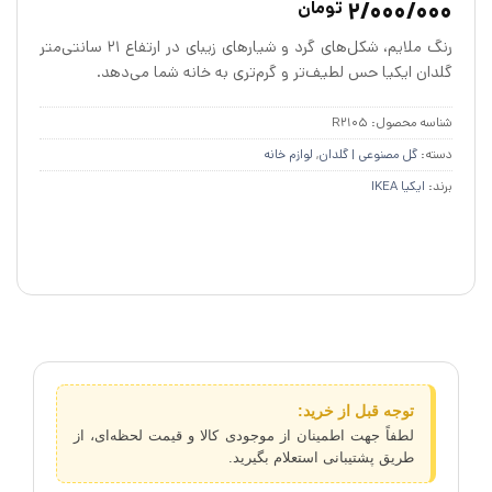
2/000/000
تومان
از 5 در
امتیازدهی
رنگ‌ ملایم، شکل‌های گرد و شیارهای زیبای در ارتفاع 21 سانتی‌متر
مشتری
گلدان ایکیا حس لطیف‌تر و گرم‌تری به خانه شما می‌دهد.
شناسه محصول:
R2105
دسته:
گل مصنوعی | گلدان
,
لوازم خانه
برند:
ایکیا IKEA
توجه قبل از خرید:
لطفاً جهت اطمینان از موجودی کالا و قیمت لحظه‌ای، از
طریق پشتیبانی استعلام بگیرید.