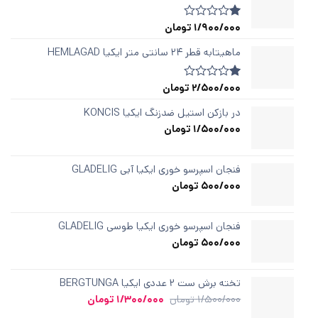
1/900/000
تومان
1
امتیازدهی
1.00
از
ماهیتابه قطر ۲۴ سانتی متر ایکیا HEMLAGAD
5
در
امتیازدهی
2/500/000
تومان
1
امتیازدهی
مشتری
1.00
از
در بازکن استیل ضدزنگ ایکیا KONCIS
5
1/500/000
تومان
در
امتیازدهی
مشتری
فنجان اسپرسو خوری ایکیا آبی GLADELIG
500/000
تومان
فنجان اسپرسو خوری ایکیا طوسی GLADELIG
500/000
تومان
تخته برش ست ۲ عددی ایکیا BERGTUNGA
قیمت
قیمت
1/500/000
تومان
1/300/000
تومان
اصلی
فعلی