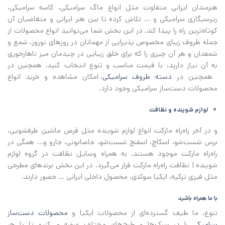
هنرمندان ایرانی متفاوت مثل انواع ماگ سرامیکی، کاسه سرامیکی،
زیرسیگاری سرامیکی و ... تلاش کرده تا بین هنر ایرانی و متقاضیان آن
کوتاه‌ترین راه را پیدا کند. در این بخش شما می‌توانید انواع محصولات از
جمله ظروف زیبای مخصوص پذیرایی از مهمانان در روزهای نوروز، شمع و
شمعدان و هر آن چیزی را که برای خلق زیبایی در چیدمان میز ناهارخوری
به آن نیاز دارید، با قیمت مناسب و تنوع انتخاب کنید. همچنین در
همچنین در
دسته ظروف سرامیکی
، امکان مشاهده و خرید انواع
محصولات دست‌ساز سرامیکی وجود دارد.
لوازم شوینده و نظافت
و در آخر راه‌راه مارکت انواع لوازم شوینده مثل قرص ماشین ظرفشویی،
برس شست‌شو، اسکاچ، اسفنج شست‌شو، جاصابونی، جارو و... همگی در
راه‌راه مارکت موجود هستند. به همراه وسایل نظافت در گروه لوازم
شوینده | نظافت راه‌راه مارکت قرار می‌گیرد. در این بخش برندهای مطرحی
مثل فیری ترکیه، ایکیا سوئدی، محصول داخلی ایرانی ... حضور دارند.
با ما همراه باشید
تنوع، ما طیف گسترده‌ای از محصولات ایکیا و
محصولات دست‌ساز
سرامیکی
را در سبک‌ها و طرح‌های مختلف عرضه می‌کنیم تا با هر