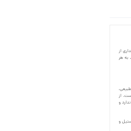
هداری از
 به هر
و طبیعی،
ست. از
اص ندارد و
استیل و