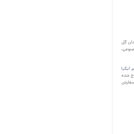
دان گل
مصنوعی،
ر ایکیا
رج شده
 سفارش