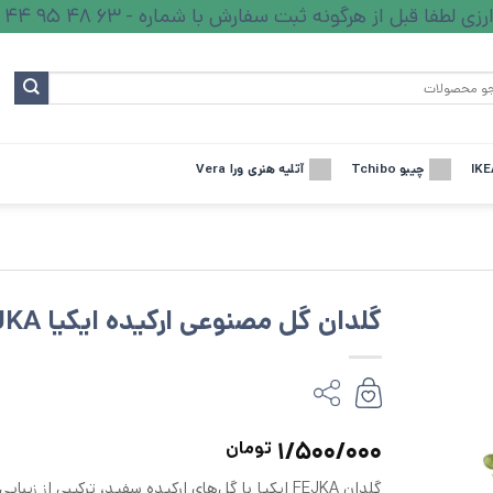
ا قبل از هرگونه ثبت سفارش با شماره - 63 48 95 44 - تماس بگیرید.
چیبو Tchibo
آتلیه هنری ورا Vera
گلدان گل مصنوعی ارکیده ایکیا FEJKA
1/500/000
تومان
گلدان FEJKA ایکیا با گل‌های ارکیده سفید، ترکیبی از زیب