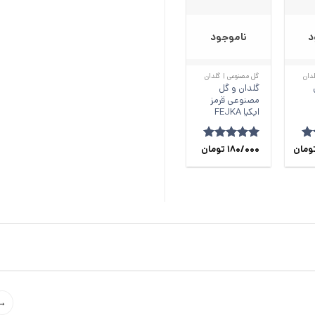
د
ناموجود
+
+
دان
گل مصنوعی | گلدان
گلدان و گل
مصنوعی قرمز
ایکیا FEJKA
ز
ومان
امتیاز
180/000
5
از
تومان
5
→