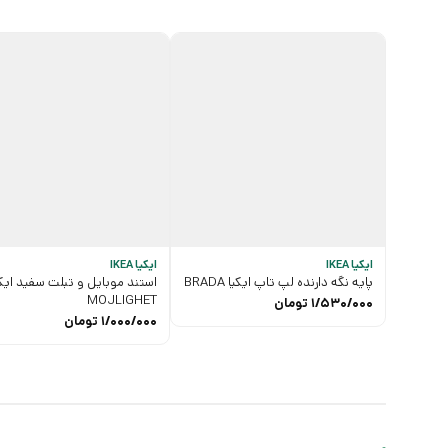
ایکیا IKEA
ایکیا IKEA
پایه نگه دارنده لپ تاپ ایکیا BRADA
استند موبایل و تبلت سفید ایکی
MOJLIGHET
1/530/000
تومان
1/000/000
تومان