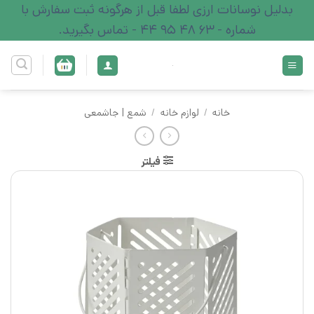
Ski
بدلیل نوسانات ارزی لطفا قبل از هرگونه ثبت سفارش با
t
شماره - 63 48 95 44 - تماس بگیرید.
conten
خانه
/
لوازم خانه
/
شمع | جاشمعی
فیلتر