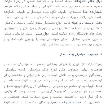
انواع چاقو آشپزخانه ایکیا
، قابلمه و ماهیتابه همگی در راه‌راه مارکت
موجود هستند. همچنین محصولات نگهداری از مواد غذایی مانند
ظروف
نگهدارنده غذا
شیشه‌ای، ظروف نگهدارنده درب‌دار و ظروف نگدارنده
پلاستیکی، بانکه حبوبات، جای‌ادویه، نمک‌پاش و ... قابل خرید است.
بخش دستمال و حوله
مانند انواع دستمال سفره ایکیا، دستمال کاغذی،
دستمال یکبار مصرف، دستمال نخی و پارچه‌ایی نیز یکی از متنوع‌ترین
بخش‌های فروشگاه راه‌راه مارکت است.
انواع سینی
، سینی پذیرایی، سینی
ملامین، سینی استیل، سینی دم‌دستی و... با بهترین قیمت‌ها و از
بهترین برند سوئدی در دسترس شما قرار دارند.
محصولات سرامیکی و دست‌ساز
راه‌راه مارکت از طریق به فروش رساندن محصولات سرامیکی دست‌ساز
هنرمندان ایرانی متفاوت مثل انواع ماگ سرامیکی، کاسه سرامیکی،
زیرسیگاری سرامیکی و ... تلاش کرده تا بین هنر ایرانی و متقاضیان آن
کوتاه‌ترین راه را پیدا کند. در این بخش شما می‌توانید انواع محصولات از
جمله ظروف زیبای مخصوص پذیرایی از مهمانان در روزهای نوروز، شمع و
شمعدان و هر آن چیزی را که برای خلق زیبایی در چیدمان میز ناهارخوری
به آن نیاز دارید، با قیمت مناسب و تنوع انتخاب کنید. همچنین در
همچنین در
دسته ظروف سرامیکی
، امکان مشاهده و خرید انواع