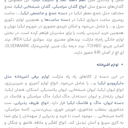
لباس و ارگانایزر مثل
نظم دهند کمد و کابینت ایکیا
، گل مصنوعی و
گلدان‌های متنوع مثل
انواع گلدان سرامیکی، گلدان شیشه‌ایی ایکیا
، شمع
مختلف مثل شمع معطر ایکیا در
دسته شمع و جاشمعی ایکیا
...، ساعت
رومیزی ساعت دیواری ایکیا در
دسته ساعت‌ها
و همچنین لوازم دکوری
منزل و... را شامل می‌شود و امکان خریدی حضوری در شوروم ایکیا تهران و
همچنین خرید اینترنتی راحت را برای مشتریان فراهم کرده است. در بخش
لوازم خانگی راه‌راه مارکت، برندهای معتبری برند سوئدی ایکیا IKEA، برند
آلمانی چی‌بو TCHIBO، برند درجه یک چینی اولسن‌مارک OLSENMARK،
آی اچ‌ ار آلمان IHR حضور دارند.
لوازم‌ آشپزخانه
در این دسته از کالاهای راه راه مارکت،
لوازم برقی آشپزخانه مثل
مایکروویو ایکیا
و... را شامل می‌شود. انواع لوازم آشپزی و شیرینی‌پزی،
انواع لیوان ایکیا، لیوان شیشه‌ایی، لیوان پلاستیکی، استکان، فنجان ایکیا،
لیوان پایه‌دار و لیوان دسته‌دار، ماگ ایکیا، ماگ سرامیکی و فلاسک در
دسته لیوان، ماگ و فلاسک ایکیا
قرار دارد.
انواع ظروف پذیرایی
، ست
غذاخوری، بشقاب غذاخوری، خورش خوری، پیش‌دستی، کاسه سرامیکی،
کاسه شیشه‌ایی ... موجود است تا خرید و پذیرایی از میهمانان را برای شما
به کاری سریع و آسان تبدیل کند. انواع کفگیر و ملاقه، قاشق و چنگال و