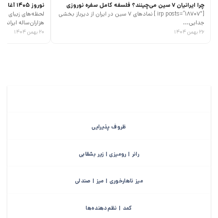
چرا ایرانیان 7 سین می‌چینند؟ فلسفه کامل سفره نوروزی
نوروز 1405 آغازی پر جنب و جوش
[irp posts=”18707″ ] نمادهای 7 سین در ایران از دیرباز بخشی
جدایی...
هزاران‌ساله ایرانیان،
۲۶ بهمن ۱۴۰۴
۲۰ بهمن ۱۴۰۴
ظروف پذیرایی
رانر | رومیزی | زیر بشقابی
میز ناهارخوری | میز | صندلی
کمد | نظم‌دهنده‌ها