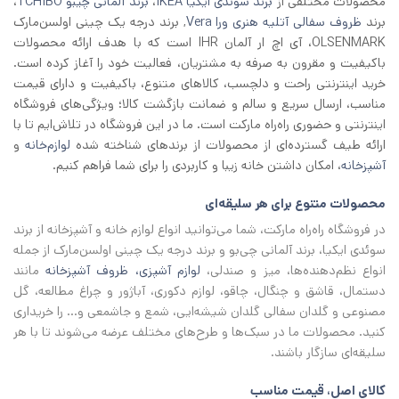
محصولات مختلفی از
برند سوئدی ایکیا IKEA
،
برند آلمانی چیبو TCHIBO
،
برند
ظروف سفالی آتلیه هنری ورا Vera
, برند درجه یک چینی اولسن‌مارک
OLSENMARK، آی اچ‌ ار آلمان IHR است که با هدف ارائه محصولات
باکیفیت و مقرون به صرفه به مشتریان، فعالیت خود را آغاز کرده است.
خرید اینترنتی راحت و دلچسب، کالاهای متنوع، باکیفیت و دارای قیمت
مناسب، ارسال سریع و سالم و ضمانت بازگشت کالا؛ ویژگی‌های فروشگاه
اینترنتی و حضوری راه‌راه مارکت است. ما در این فروشگاه در تلاش‌ایم تا با
ارائه طیف گسترده‌ای از محصولات از برند‌های شناخته شده
لوازم‌خانه
و
آشپزخانه
، امکان داشتن خانه زیبا و کاربردی را برای شما فراهم کنیم.
محصولات متنوع برای هر سلیقه‌ای
در فروشگاه راه‌راه مارکت، شما می‌توانید انواع لوازم خانه و آشپزخانه از برند
سوئدی ایکیا، برند آلمانی چی‌بو و برند درجه یک چینی اولسن‌مارک از جمله
انواع نظم‌دهنده‌ها، میز و صندلی،
لوازم آشپزی، ظروف آشپزخانه
مانند
دستمال، قاشق و چنگال، چاقو، لوازم دکوری، آباژور و چراغ مطالعه، گل
مصنوعی و گلدان سفالی گلدان شیشه‌ایی، شمع و جاشمعی و… را خریداری
کنید. محصولات ما در سبک‌ها و طرح‌های مختلف عرضه می‌شوند تا با هر
سلیقه‌ای سازگار باشند.
کالای اصل، قیمت مناسب