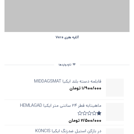
آتلیه هنری Vera
تازه واردها
قابلمه دسته‌ بلند ایکیا MIDDAGSMAT
1/900/000
تومان
ماهیتابه قطر ۲۴ سانتی متر ایکیا HEMLAGAD
2/500/000
تومان
1
امتیازدهی
1.00
از
در بازکن استیل ضدزنگ ایکیا KONCIS