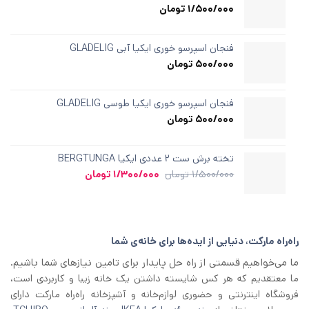
5
1/500/000
تومان
در
امتیازدهی
مشتری
فنجان اسپرسو خوری ایکیا آبی GLADELIG
500/000
تومان
فنجان اسپرسو خوری ایکیا طوسی GLADELIG
500/000
تومان
تخته برش ست ۲ عددی ایکیا BERGTUNGA
قیمت
قیمت
1/500/000
تومان
1/300/000
تومان
اصلی
فعلی
1/500/000 تومان
1/300/000 تومان
بود.
است.
راه‌راه مارکت، دنیایی از ایده‌ها برای خانه‌ی شما
ما می‌خواهیم قسمتی از راه حل پایدار برای تامین نیازهای شما باشیم.
ما معتقدیم که هر کس شایسته داشتن یک خانه زیبا و کاربردی است،
فروشگاه اینترنتی و حضوری لوازم‌خانه و آشپزخانه راه‌راه مارکت دارای