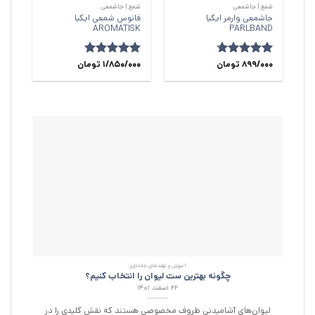
شمع | جاشمعی
شمع | جاشمعی
جاشمعی وارمر ایکیا
فانوس شمعی ایکیا
AROMATISK
PARLBAND
امتیاز
899/000
4.67
تومان
امتیاز
5
1/850/000
از
تومان
از 5
5
آموزش و ترفند‌های خانه‌داری
چگونه بهترین ست لیوان را انتخاب کنیم؟
۲۲ اسفند ۱۴۰۱
لیوان‌های آشامیدنی ظروف مخصوصی هستند که نقش کلیدی را در