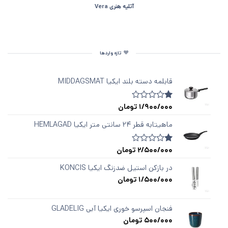
آتلیه هنری Vera
تازه واردها
قابلمه دسته‌ بلند ایکیا MIDDAGSMAT
1/900/000
تومان
1
امتیازدهی
1.00
از
ماهیتابه قطر ۲۴ سانتی متر ایکیا HEMLAGAD
5
در
امتیازدهی
2/500/000
تومان
1
امتیازدهی
مشتری
1.00
از
در بازکن استیل ضدزنگ ایکیا KONCIS
5
1/500/000
تومان
در
امتیازدهی
مشتری
فنجان اسپرسو خوری ایکیا آبی GLADELIG
500/000
تومان