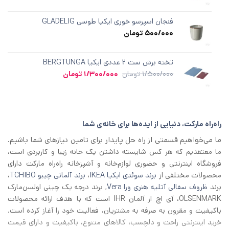
فنجان اسپرسو خوری ایکیا طوسی GLADELIG
500/000
تومان
تخته برش ست ۲ عددی ایکیا BERGTUNGA
قیمت
قیمت
1/500/000
تومان
1/300/000
تومان
اصلی
فعلی
1/500/000 تومان
1/300/000 تومان
بود.
است.
راه‌راه مارکت، دنیایی از ایده‌ها برای خانه‌ی شما
ما می‌خواهیم قسمتی از راه حل پایدار برای تامین نیازهای شما باشیم.
ما معتقدیم که هر کس شایسته داشتن یک خانه زیبا و کاربردی است،
فروشگاه اینترنتی و حضوری لوازم‌خانه و آشپزخانه راه‌راه مارکت دارای
محصولات مختلفی از
برند سوئدی ایکیا IKEA
،
برند آلمانی چیبو TCHIBO
،
برند
ظروف سفالی آتلیه هنری ورا Vera
, برند درجه یک چینی اولسن‌مارک
OLSENMARK، آی اچ‌ ار آلمان IHR است که با هدف ارائه محصولات
باکیفیت و مقرون به صرفه به مشتریان، فعالیت خود را آغاز کرده است.
خرید اینترنتی راحت و دلچسب، کالاهای متنوع، باکیفیت و دارای قیمت