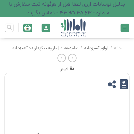
Ski
بدلیل نوسانات ارزی لطفا قبل از هرگونه ثبت سفارش با
t
شماره - 63 48 95 44 - تماس بگیرید.
conten
خانه
/
لوازم آشپزخانه
/
نظم‌دهنده | ظروف نگهدارنده آشپزخانه
فیلتر