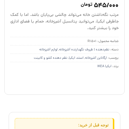
2
امتیازدهی
5
545/000
تومان
از 5 در
امتیازدهی
مرتب نگه‌داشتن خانه می‌تواند چالشی بی‌پایان باشد. اما با کمک
مشتری
جاظرفی ایکیا، می‌توانید پتانسیل آشپزخانه، حمام یا فضای اداری
خود را بیشتر کنید.
شناسه محصول:
R1501
دسته:
نظم‌دهنده | ظروف نگهدارنده آشپزخانه
,
لوازم آشپزخانه
برچسب:
ارگانایزر آشپزخانه
,
استند ایکیا
,
نظم دهنده کشو و کابینت
برند:
ایکیا IKEA
توجه قبل از خرید: