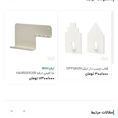
قلاب چسب دار ایکیا TIPPVAGN
ایکیا IKEA
جا کلیدی ایکیا HAVREKROSS
300/000
تومان
1/300/000
تومان
←
→
مقالات مرتبط