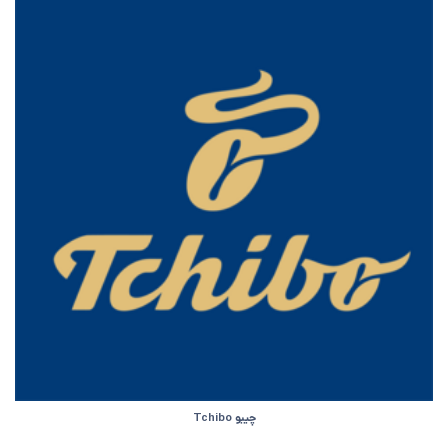
چیبو Tchibo