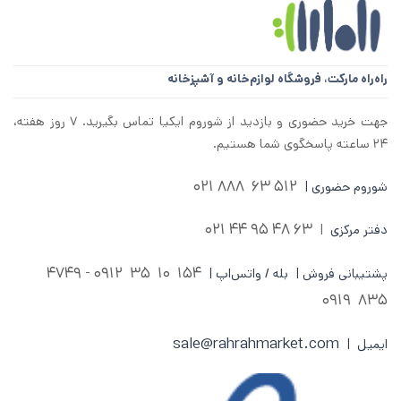
راه‌راه مارکت،
فروشگاه لوازم‌خانه و آشپزخانه
جهت خرید حضوری و بازدید از شوروم ایکیا تماس بگیرید. ۷ روز هفته،
۲۴ ساعته پاسخگوی شما هستیم.
512 63 888 021
شوروم حضوری |
63 48 95 44 021
دفتر مرکزی
|
0912 - 4749
154 10 35
پشتیبانی فروش | بله / واتس‌اپ |
835 0919
sale@rahrahmarket.com
ایمیل |