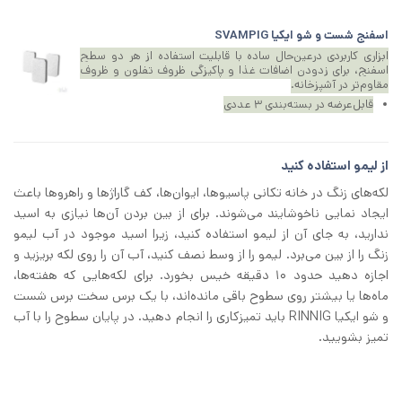
اسفنج شست و شو ایکیا SVAMPIG
ابزاری کاربردی درعین‌حال ساده با قابلیت استفاده از هر دو سطح
اسفنج، برای زدودن اضافات غذا و پاکیزگی ظروف تفلون و ظروف
مقاوم‌تر در آشپزخانه.
قابل‌عرضه در بسته‌بندی ۳ عددی
از لیمو استفاده کنید
لکه‌های زنگ در خانه‌ تکانی پاسیوها، ایوان‌ها، کف گاراژها و راهروها باعث
ایجاد نمایی ناخوشایند می‌شوند. برای از بین بردن آن‌ها نیازی به اسید
ندارید، به‌ جای آن از لیمو استفاده کنید، زیرا اسید موجود در آب لیمو
زنگ را از بین می‌برد. لیمو را از وسط نصف کنید، آب آن را روی لکه بریزید و
اجازه دهید حدود 10 دقیقه خیس بخورد. برای لکه‌هایی که هفته‌ها،
ماه‌ها یا بیشتر روی سطوح باقی مانده‌اند، با یک برس سخت برس شست‌
و شو ایکیا RINNIG باید تمیزکاری را انجام دهید. در پایان سطوح را با آب
تمیز بشویید.