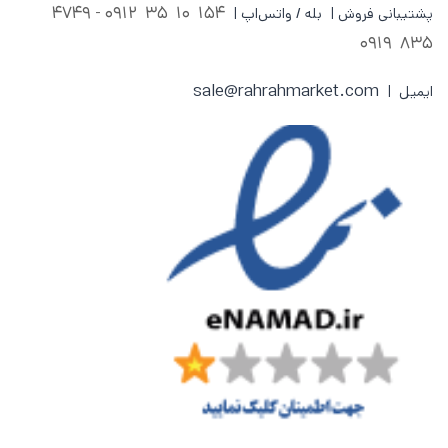
0912 - 4749
154 10 35
پشتیبانی فروش | بله / واتس‌اپ |
835 0919
sale@rahrahmarket.com
ایمیل |