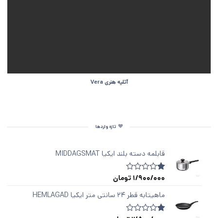
آتلیه هنری Vera
تازه واردها
قابلمه دسته‌ بلند ایکیا MIDDAGSMAT
1/900/000
تومان
1
امتیازدهی
1.00
از
ماهیتابه قطر ۲۴ سانتی متر ایکیا HEMLAGAD
5
در
امتیازدهی