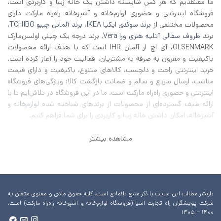
ما معتقدیم که هر کس شایسته داشتن یک خانه زیبا و کاربردی است،
فروشگاه اینترنتی و حضوری لوازم‌خانه و آشپزخانه راه‌راه مارکت دارای
محصولات مختلفی از
برند سوئدی ایکیا IKEA
،
برند آلمانی چیبو TCHIBO
،
برند
ظروف سفالی آتلیه هنری ورا Vera
, برند درجه یک چینی اولسن‌مارک
OLSENMARK، آی اچ‌ ار آلمان IHR است که با هدف ارائه محصولات
باکیفیت و مقرون به صرفه به مشتریان، فعالیت خود را آغاز کرده است.
خرید اینترنتی راحت و دلچسب، کالاهای متنوع، باکیفیت و دارای قیمت
مناسب، ارسال سریع و سالم و ضمانت بازگشت کالا؛ ویژگی‌های فروشگاه
اینترنتی و حضوری راه‌راه مارکت است. ما در این فروشگاه در تلاش‌ایم تا با
ارائه طیف گسترده‌ای از محصولات از برند‌های شناخته شده
لوازم‌خانه
و
آشپزخانه
، امکان داشتن خانه زیبا و کاربردی را برای شما فراهم کنیم.
مشاهده بیشتر
بازنشر مطالب این سایت با ذکر منبع بلامانع است. کلیه حقوق مادی و معنوی متعلق به
شرکت پویشگران راه تجارت آسیا (فروشگاه لوازم‌خانه و آشپزخانه راه‌راه مارکت) است.
۱۴۰۰ – ۱۴۰۵