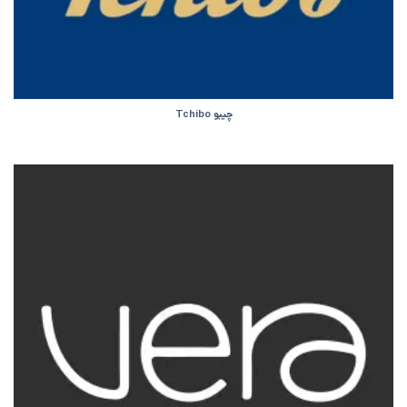
چیبو Tchibo