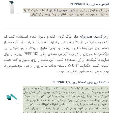
آبپاش دستی ایکیا PEPPRIG
خرید انواع لوازم باغبانی و
گل مصنوعی | گلدان
ایکیا در فروشگاه راه
راه مارکت بصورت حضوری یا خرید آنلاین در شوروم ایکیا تهران.
از
پراکسید هیدروژن
برای پاک کردن کف و دیوار حمام استفاده کنید.ک
پک در حمام‌هایی که تهویه مناسبی ندارند به وجود می‌آید؛ زیرا آب بعد از
حمام روی دیوارها باقی می‌ماند و تولید قارچ می‌کند. برای زدودن آن،
پراکسید هیدروژن را در یک آبپاش دستی ایکیا PEPPRIG بریزید و برای
مبارزه با کپک‌ها از آن استفاده کنید. این ماده را روی دیوار و کف حمام
اسپری کنید، بگذارید 3 تا 5 دقیقه بماند تا قارچ را از بین ببرد.سپس با
برس مویی شستشوی ایکیا بشورید.
ست 2 تایی برس شستشوی ایکیا PEPPRIG
ست ۲ عددی برس ایکیا کمک می‌کند تا سطوح بزرگ و همچنین
فضاهای باریک را بتوانید به‌راحتی تمیز کنید. برس بیضی‌شکل برای
تمیزکردن سطوح بزرگ‌تر مانند دیوارهای کاشی آشپزخانه، سینک،
سرویس‌ها، حمام و دیگری باریک و دارای دسته است. با برس بلند،
دسترسی به فضاهای باریک مانند نواحی اطراف شیرآلات در آشپزخانه
و حمام آسان‌تر می‌شود و می‌توانید آن را به قلاب آویزان کنید.
جنس موهای برس ایکیا از پلی‌استر است به همین دلیل بسیار