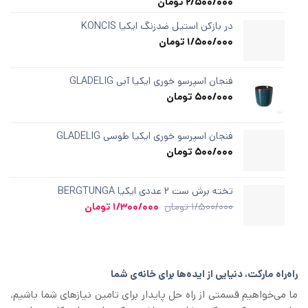
2/500/000
تومان
1
امتیازدهی
مشتری
1.00
از
در بازکن استیل ضدزنگ ایکیا KONCIS
5
1/500/000
تومان
در
امتیازدهی
مشتری
فنجان اسپرسو خوری ایکیا آبی GLADELIG
500/000
تومان
فنجان اسپرسو خوری ایکیا طوسی GLADELIG
500/000
تومان
تخته برش ست ۲ عددی ایکیا BERGTUNGA
قیمت
قیمت
1/500/000
تومان
1/300/000
تومان
اصلی
فعلی
1/500/000 تومان
1/300/000 تومان
بود.
است.
راه‌راه مارکت، دنیایی از ایده‌ها برای خانه‌ی شما
ما می‌خواهیم قسمتی از راه حل پایدار برای تامین نیازهای شما باشیم.