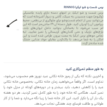
برس شست‌ و شو ایکیا RINNIG
برس شست‌ و شو ایکیا، در انتهای دسته دارای زایده پلاستیکی
(وکیوم) جهت چسبیدن به سینک، کاشی و دیوار آشپزخانه است که
می‌توانید پس از اتمام شست‌وشو برای جلوگیری از بی‌نظمی، محیط
پیرامون آن را آویزان کنید. طول دسته آن ۲۹ سانتی‌متر است که این
امر سبب می‌شود تا به‌سادگی بتوانید داخل لیوان‌های بلند،
پارچ‌های باریک و حتی گلدان‌های کریستالی را تمیز نمایید. لبه
تمامی موهای برس ایکیا به سمت بیرون طراحی شده است و این
امکان را به شما می‌دهد تا پاک‌کردن بقایای مواد غذایی خشک
شده ساده‌تر گردد.
به طور منظم تمیزکاری کنید
و آخرین نکته که یکی از رموز خانه‌ تکانی عید نوروز هم محسوب می‌شود،
تداوم است. اگر واقعاً می‌خواهید زمان خانه‌ تکانی، به‌خصوص خانه تکانی
عید را را کاهش دهید، باید بیشتر و در دوره‌های کوتاه‌ تر منزل خود را
تمیز کنید. هنگامی که خانه خود را به طور کامل تمیز کردید، هر دو هفته
یک بار آن را تکرار کنید. این کار خانه شما را زیبا نگه می‌دارد و شما را از کار
طولانی و طاقت‌ فرسای چند هفتگی نجات می‌دهد.