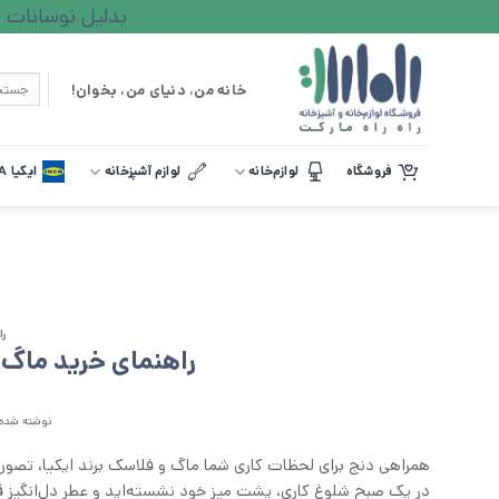
Ski
بدلیل نوسانات ارزی لطف
t
conten
جستجو
خانه من، دنیای من، بخوان!
برای:
فروشگاه
لوازم‌خانه
لوازم آشپزخانه
ایکیا IKEA
را
راهنمای خرید ماگ و
نوشته شده 
همراهی دنج برای لحظات کاری شما ماگ و فلاسک برند ایکیا، تصور 
در یک صبح شلوغ کاری، پشت میز خود نشسته‌اید و عطر دل‌انگیز ق