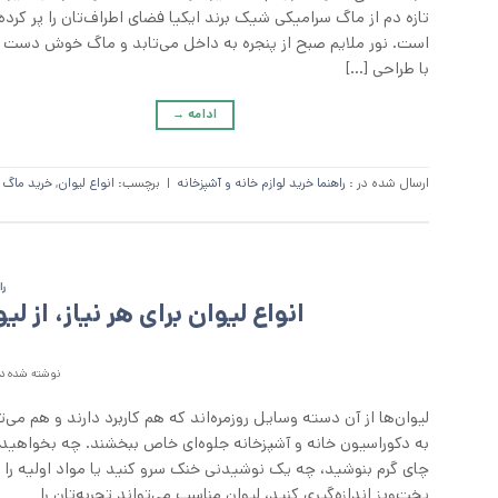
تازه ‌دم از ماگ سرامیکی شیک برند ایکیا فضای اطراف‌تان را پر کرده
است. نور ملایم صبح از پنجره به داخل می‌تابد و ماگ خوش‌ دست 
با طراحی […]
ادامه
→
ارسال شده در :
راهنما خرید لوازم خانه و آشپزخانه
|
برچسب:
انواع لیوان
,
خرید ماگ 
را
انواع لیوان برای هر نیاز، از 
نوشته شده در
لیوان‌ها از آن دسته وسایل روزمره‌اند که هم کاربرد دارند و هم می‌ت
به دکوراسیون خانه و آشپزخانه جلوه‌ای خاص ببخشند. چه بخواهید
چای گرم بنوشید، چه یک نوشیدنی خنک سرو کنید یا مواد اولیه را ب
پخت‌وپز اندازه‌گیری کنید، لیوان مناسب می‌تواند تجربه‌تان را