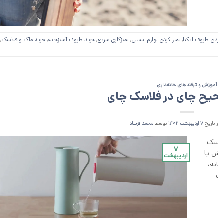
ردن ظروف ایکیا
,
تمیز کردن لوازم استیل
,
تمیزکاری سریع
,
خرید ظروف آشپزخانه
,
خرید ماگ و فلاسک
,
آموزش و ترفند‌های خانه‌داری
حیح چای در فلاسک چای
 تاریخ
۷ اردیبهشت ۱۴۰۲
توسط
محمد فرساد
اسک
۷
ش یا
اردیبهشت
نه،