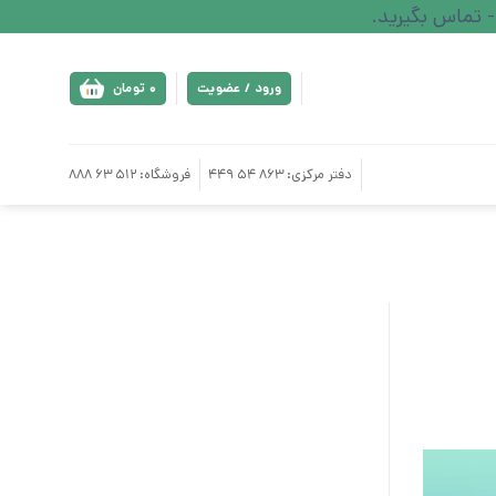
ورود / عضویت
0
تومان
دفتر مرکزی: 863 54 449
فروشگاه: 512 63 888