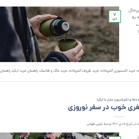
ن‌حال
۷
 به
دی
ت
ه
,
خرید اکسسوری آشپزخانه
,
خرید ظروف آشپزخانه
,
خرید ماگ و فلاسک
,
راهنمای خرید ایکیا
,
راهنمای 
ده‌ها و دکوراسیون منزل با ایکیا
فری خوب در سفر نوروزی
 در تاریخ
۵ دی ۱۴۰۱
توسط
نازنین طهرانی