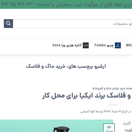
ا قبل از هرگونه ثبت سفارش با شماره - 63 48 95 44 - تماس بگیرید.
چیبو Tchibo
آتلیه هنری ورا Vera
آرشیو برچسب های:
خرید ماگ و فلاسک
هنما خرید لوازم خانه و آشپزخانه
 فلاسک برند ایکیا برای محل کار
در تاریخ
۲۲ مرداد ۱۴۰۴
توسط
الهه آسیایی
کنید
۲۲
هوه
مرداد