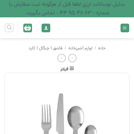
Ski
بدلیل نوسانات ارزی لطفا قبل از هرگونه ثبت سفارش با
t
شماره - 63 48 95 44 - تماس بگیرید.
conten
خانه
/
لوازم آشپزخانه
/
قاشق‌ | چنگال | کارد
فیلتر