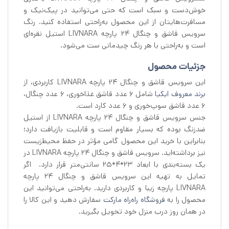
خوش‌دست و سبک است که حتی می‌توانید در پیک‌نیک و
مسافرت‌هایتان از این محصول به‌راحتی استفاده کنید. رنگ
سرویس قاشق و چنگال 24 پارچه LIVNARA استیل نقره‌ای
است و به‌راحتی با هر رنگ چیدمانی ست می‌شود.
جزئیات محصول
این سرویس قاشق و چنگال 24 پارچه LIVNARA کاربردی، از
برند معروف ایکیا
شامل 6 عدد قاشق غذاخوری، 6 عدد چنگال،
6 عدد قاشق سوپ‌خوری و 6 عدد کارد است.
جنس سرویس قاشق و چنگال 24 پارچه LIVNARA از استیل
ضدزنگ بوده که بسیار مقاوم است و قابلیت بازیافت دارد؛
بنابراین با خرید این محصول گامی مؤثر در حفظ محیط‌زیست
نیز برداشته‌اید. سرویس قاشق و چنگال 24 پارچه LIVNARA در
یک بسته‌بندی با ابعاد 23*4*25 سانتی‌متر قرار دارد. اگر
تمایل به تهیه این سرویس قاشق و چنگال 24 پارچه
LIVNARA پارچه زیبا و کاربردی دارید. به‌راحتی می‌توانید این
محصول را به
فروشگاه راه‌راه مارکت
سفارش دهید و این کالا را
در همان روز درب منزل خود تحویل بگیرید.