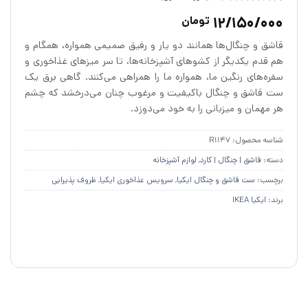
2
امتیازدهی
5
12/150/000
تومان
از 5 در
امتیازدهی
قاشق و چنگال‌ها همانند دو یار و رفیق صمیمی همواره، همگام و
مشتری
هم قدم یکدیگر از کشوهای آشپزخانه‌ها، تا سر میزهای غذاخوری و
سفره‌های رنگین ما، همواره ما را همراهی می‌کنند. گاهی برق یک
ست قاشق و چنگال باکیفیت و مرغوب چنان می‌درخشد که چشم
هر مهمان و میزبانی را به خود می‌دوزد.
شناسه محصول:
R1147
دسته:
قاشق‌ | چنگال | کارد
,
لوازم آشپزخانه
برچسب:
ست قاشق و چنگال ایکیا
,
سرویس غذاخوری ایکیا
,
ظروف پذیرایی
برند:
ایکیا IKEA