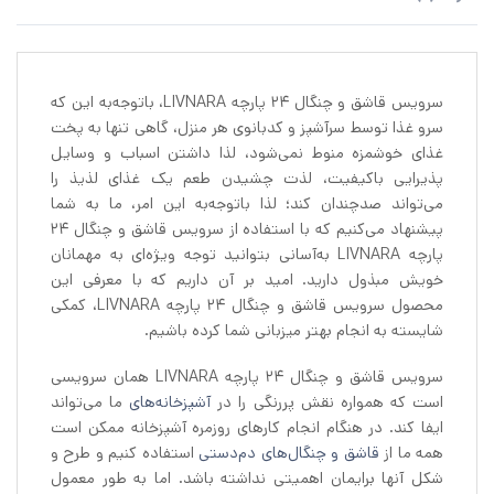
سرویس قاشق و چنگال 24 پارچه LIVNARA، باتوجه‌به این که
سرو غذا توسط سرآشپز و کدبانوی هر منزل، گاهی تنها به پخت
غذای خوشمزه منوط نمی‌شود، لذا داشتن اسباب و وسایل
پذیرایی باکیفیت، لذت چشیدن طعم یک غذای لذیذ را
می‌تواند صدچندان کند؛ لذا باتوجه‌به این امر، ما به شما
پیشنهاد می‌کنیم که با استفاده از سرویس قاشق و چنگال 24
پارچه LIVNARA به‌آسانی بتوانید توجه ویژه‌ای به مهمانان
خویش مبذول دارید. امید بر آن داریم که با معرفی این
محصول سرویس قاشق و چنگال 24 پارچه LIVNARA، کمکی
شایسته به انجام بهتر میزبانی شما کرده باشیم.
سرویس قاشق و چنگال 24 پارچه LIVNARA همان سرویسی
است که همواره نقش پررنگی را در
آشپزخانه‌های
ما می‌تواند
ایفا کند. در هنگام انجام کارهای روزمره آشپزخانه ممکن است
همه ما از
قاشق و چنگال‌های دم‌دستی
استفاده کنیم و طرح و
شکل آنها برایمان اهمیتی نداشته باشد. اما به طور معمول