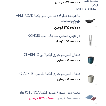
1/900/000
تومان
ماهیتابه قطر ۲۴ سانتی متر ایکیا HEMLAGAD
2/500/000
تومان
1
امتیازدهی
1.00
از
در بازکن استیل ضدزنگ ایکیا KONCIS
5
1/500/000
تومان
در
امتیازدهی
مشتری
فنجان اسپرسو خوری ایکیا آبی GLADELIG
500/000
تومان
فنجان اسپرسو خوری ایکیا طوسی GLADELIG
500/000
تومان
تخته برش ست ۲ عددی ایکیا BERGTUNGA
قیمت
قیمت
1/500/000
تومان
1/300/000
تومان
اصلی
فعلی