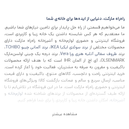
1/500/000 تومان
1/300/000 تومان
بود.
است.
راه‌راه مارکت، دنیایی از ایده‌ها برای خانه‌ی شما
ما می‌خواهیم قسمتی از راه حل پایدار برای تامین نیازهای شما باشیم.
ما معتقدیم که هر کس شایسته داشتن یک خانه زیبا و کاربردی است،
فروشگاه اینترنتی و حضوری لوازم‌خانه و آشپزخانه راه‌راه مارکت دارای
محصولات مختلفی از
برند سوئدی ایکیا IKEA
،
برند آلمانی چیبو TCHIBO
،
برند
ظروف سفالی آتلیه هنری ورا Vera
, برند درجه یک چینی اولسن‌مارک
OLSENMARK، آی اچ‌ ار آلمان IHR است که با هدف ارائه محصولات
باکیفیت و مقرون به صرفه به مشتریان، فعالیت خود را آغاز کرده است.
خرید اینترنتی راحت و دلچسب، کالاهای متنوع، باکیفیت و دارای قیمت
مناسب، ارسال سریع و سالم و ضمانت بازگشت کالا؛ ویژگی‌های فروشگاه
اینترنتی و حضوری راه‌راه مارکت است. ما در این فروشگاه در تلاش‌ایم تا با
ارائه طیف گسترده‌ای از محصولات از برند‌های شناخته شده
لوازم‌خانه
و
آشپزخانه
، امکان داشتن خانه زیبا و کاربردی را برای شما فراهم کنیم.
مشاهده بیشتر