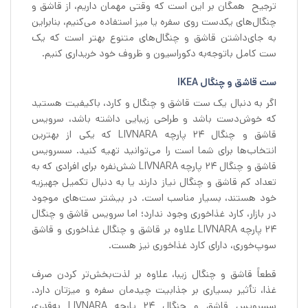
ترجیح همگان بر این است که وقتی مهمان داریم، از قاشق و
چنگال‌های یکدست روی سفره یا میز استفاده می‌کنیم، بنابراین
به جای‌داشتن قاشق و چنگال‌های متنوع بهتر است که یک
ست کامل باتوجه‌به دکوراسیون و ظروف خود خریداری کنیم.
ست قاشق و چنگال IKEA
اگر به دنبال یک ست قاشق و چنگال و کارد، باکیفیت هستید
که خوش‌دست باشد و طراحی زیبایی داشته باشد، سرویس
قاشق و چنگال 24 پارچه LIVNARA که یکی از بهترین
انتخاب‌ها برای شما است را می‌توانید تهیه کنید. سسرویس
قاشق و چنگال 24 پارچه LIVNARA شش‌نفره برای افرادی که به
تعداد کم قاشق و چنگال نیاز دارند یا به دنبال تکمیل جهیزیه
خود هستند، بسیار مناسب است. در بیشتر ست‌های موجود
در بازار، کارد غذاخوری وجود ندارد؛ اما سرویس قاشق و چنگال
24 پارچه LIVNARA علاوه بر قاشق و چنگال غذاخوری و قاشق
سوپ‌خوری، دارای کارد غذاخوری نیز هست.
قطعاً قاشق و چنگال زیبا، علاوه بر لذت‌بخش‌تر کردن صرف
غذا، تأثیر بسیاری بر جذابیت چیدمان سفره و میزتان دارد.
سسرویس قاشق و چنگال 24 پارچه LIVNARA به‌قدری