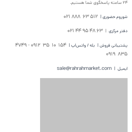
۲۴ ساعته پاسخگوی شما هستیم.
512 63 888 021
شوروم حضوری |
63 48 95 44 021
دفتر مرکزی
|
0912 - 4749
154 10 35
پشتیبانی فروش | بله / واتس‌اپ |
835 0919
sale@rahrahmarket.com
ایمیل |