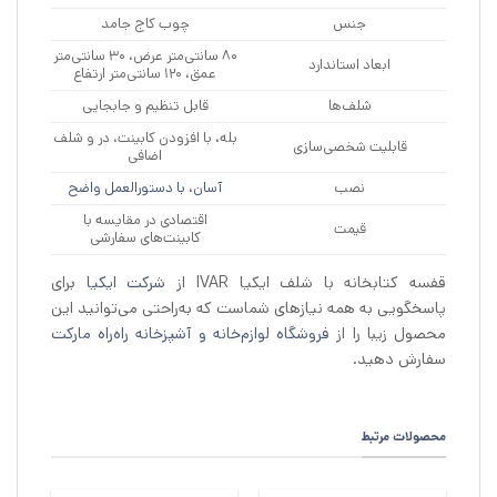
جنس
چوب کاج جامد
۸۰ سانتی‌متر عرض، ۳۰ سانتی‌متر
ابعاد استاندارد
عمق، ۱۲۰ سانتی‌متر ارتفاع
شلف‌ها
قابل تنظیم و جابجایی
بله، با افزودن کابینت، در و شلف
قابلیت شخصی‌سازی
اضافی
نصب
آسان، با دستورالعمل واضح
اقتصادی در مقایسه با
قیمت
کابینت‌های سفارشی
قفسه کتابخانه با شلف ایکیا IVAR از
شرکت ایکیا
برای
پاسخگویی به همه نیازهای شماست که به‌راحتی می‌توانید این
محصول زیبا را از
فروشگاه لوازم‌خانه و آشپزخانه راه‌راه مارکت
سفارش دهید.
محصولات مرتبط