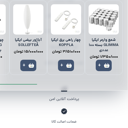
رانر | رومیزی | زیر بشقابی
میز ناهارخوری | میز | صندلی
شمع وارمر ایکیا
چهار راهی برق ایکیا
آباژور بیضی ایکیا
چوب
GLIMMA بسته 100
KOPPLA
SOLLEFTEÅ
G
کمد | نظم‌دهنده‌ها
عددی
بس
3/510/000
تومان
15/000/000
تومان
1/350/000
تومان
00
لوستر | آباژور | چراغ مطالعه
+
+
+
پرداخت آنلاین امن
ضمانت اصالت کالا