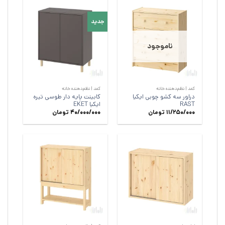
جدید
ناموجود
کمد | نظم‌دهنده خانه
کمد | نظم‌دهنده خانه
دراور سه کشو چوبی ایکیا
کابینت پایه دار طوسی تیره
RAST
ایکیا EKET
11/250/000
تومان
40/000/000
تومان