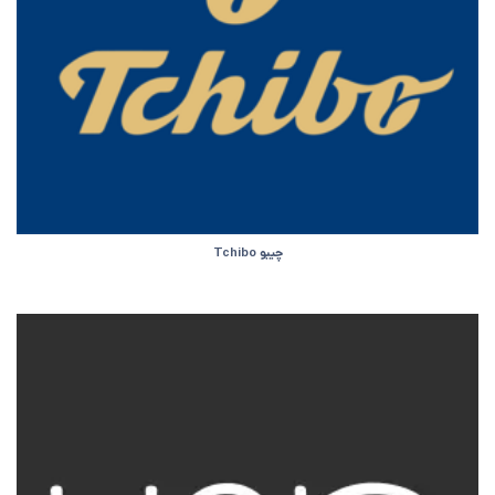
چیبو Tchibo