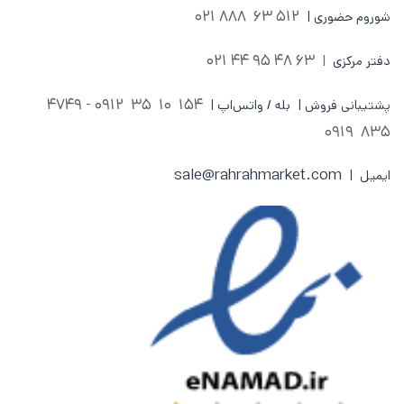
512 63 888 021
شوروم حضوری |
63 48 95 44 021
دفتر مرکزی
|
0912 - 4749
154 10 35
پشتیبانی فروش | بله / واتس‌اپ |
835 0919
sale@rahrahmarket.com
ایمیل |