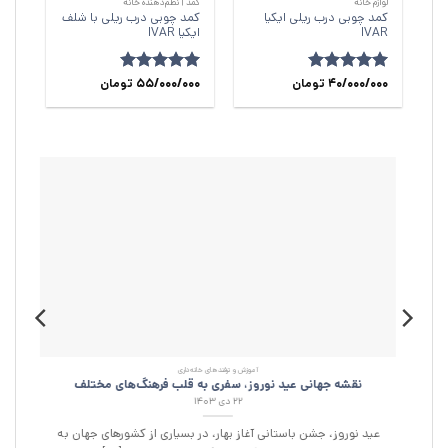
لوازم خانه
کمد | نظم‌دهنده خانه
کمد چوبی درب ریلی ایکیا
کمد چوبی درب ریلی با شلف
IVAR
ایکیا IVAR
امتیاز
5
40/000/000
از
تومان
امتیاز
5
55/000/000
از
تومان
5
5
آموزش و ترفند‌های خانه‌داری
نقشه جهانی عید نوروز، سفری به قلب فرهنگ‌های مختلف
۲۲ دی ۱۴۰۳
عید نوروز، جشن باستانی آغاز بهار، در بسیاری از کشورهای جهان به