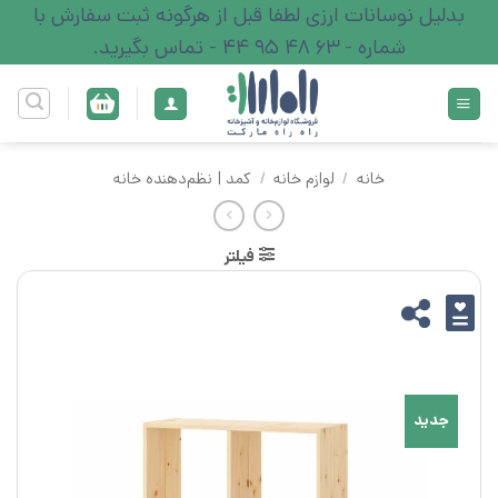
Ski
بدلیل نوسانات ارزی لطفا قبل از هرگونه ثبت سفارش با
t
شماره - 63 48 95 44 - تماس بگیرید.
conten
خانه
/
لوازم خانه
/
کمد | نظم‌دهنده خانه
فیلتر
جدید