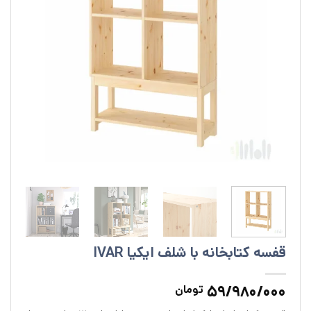
قفسه کتابخانه با شلف ایکیا IVAR
59/980/000
تومان