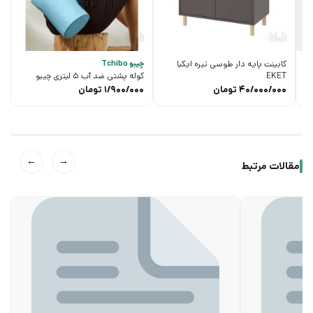
کابینت پایه دار طوسی تیره ایکیا
چیبو Tchibo
EKET
کوله پشتی ضد آب 5 لیتری چیبو
40/000/000
تومان
1/900/000
تومان
←
→
مقالات مرتبط