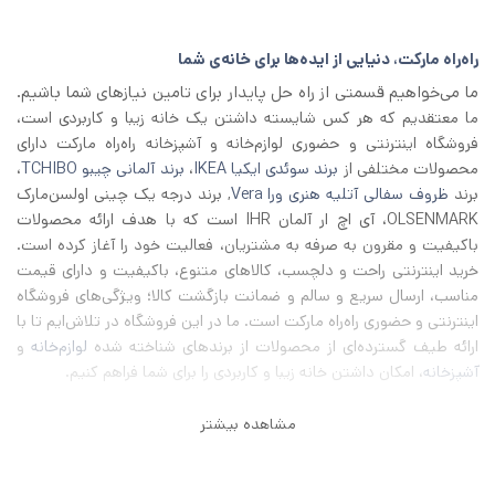
بود.
است.
راه‌راه مارکت، دنیایی از ایده‌ها برای خانه‌ی شما
ما می‌خواهیم قسمتی از راه حل پایدار برای تامین نیازهای شما باشیم.
ما معتقدیم که هر کس شایسته داشتن یک خانه زیبا و کاربردی است،
فروشگاه اینترنتی و حضوری لوازم‌خانه و آشپزخانه راه‌راه مارکت دارای
محصولات مختلفی از
برند سوئدی ایکیا IKEA
،
برند آلمانی چیبو TCHIBO
،
برند
ظروف سفالی آتلیه هنری ورا Vera
, برند درجه یک چینی اولسن‌مارک
OLSENMARK، آی اچ‌ ار آلمان IHR است که با هدف ارائه محصولات
باکیفیت و مقرون به صرفه به مشتریان، فعالیت خود را آغاز کرده است.
خرید اینترنتی راحت و دلچسب، کالاهای متنوع، باکیفیت و دارای قیمت
مناسب، ارسال سریع و سالم و ضمانت بازگشت کالا؛ ویژگی‌های فروشگاه
اینترنتی و حضوری راه‌راه مارکت است. ما در این فروشگاه در تلاش‌ایم تا با
ارائه طیف گسترده‌ای از محصولات از برند‌های شناخته شده
لوازم‌خانه
و
آشپزخانه
، امکان داشتن خانه زیبا و کاربردی را برای شما فراهم کنیم.
مشاهده بیشتر