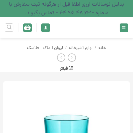
Ski
بدلیل نوسانات ارزی لطفا قبل از هرگونه ثبت سفارش با
t
شماره - 63 48 95 44 - تماس بگیرید.
conten
خانه
/
لوازم آشپزخانه
/
لیوان | ماگ | فلاسک
فیلتر