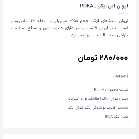
از 5 در
لیوان آبی ایکیا POKAL
امتیازدهی
مشتری
لیوان شیشه‌ای ایکیا حجم ۳۵۰ میلی‌لیتر، ارتفاع 13 سانتی‌متر
است. قطر لیوان 9 سانتی‌متر دارای خطوط تمیز و سطح صاف، از
طراحی مینیمالیستی بهره می‌برد.
280/000
تومان
ناموجود
شناسه محصول:
R1238
دسته:
لیوان | ماگ | فلاسک
,
لوازم آشپزخانه
برچسب:
ظروف نوشیدنی ایکیا
,
لیوان ایکیا
برند:
ایکیا IKEA