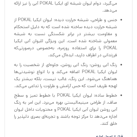
می‌گیرد، دوام لیوان شیشه ای ایکیا POKAL آبی را نیز ارائه
می‌دهد.
جنس و طراحی، شیشه حرارت دیده: لیوان ایکیا POKAL از
شیشه حرارت دیده ساخته شده است که به دلیل استحکام
و مقاومت بیشتر در برابر شکستگی نسبت به شیشه
معمولی شناخته شده است. این ویژگی للیوان آبی ایکیا
POKAL را برای استفاده روزمره، به‌خصوص درصورتی‌که
فرزندانی در اطراف دارید، ایده‌آل می‌کند.
رنگ آبی روشن: رنگ آبی روشن، جلوه‌ای از شخصیت را به
لیوان ایکیا POKAL اضافه می‌کند و با انواع نوشیدنی‌ها
هماهنگ می‌شود. این رنگ، غالب نیست، بلکه بیشتر یک
لهجه ظریف است که حس آرامش و طراوت را تداعی می‌کند.
خطوط ساده: لیوان ایکیا POKAL با خطوط تمیز و سطح
صاف، از طراحی مینیمالیستی بهره می‌برد. این امر به رنگ
آبی روشن لیوان آبی ایکیا POKAL و محتویات داخل لیوان
اجازه می‌دهد تا مرکز توجه باشند و تجربه‌ای بصری دلپذیر را
خلق کنند.
فراتر از اصول اولیه