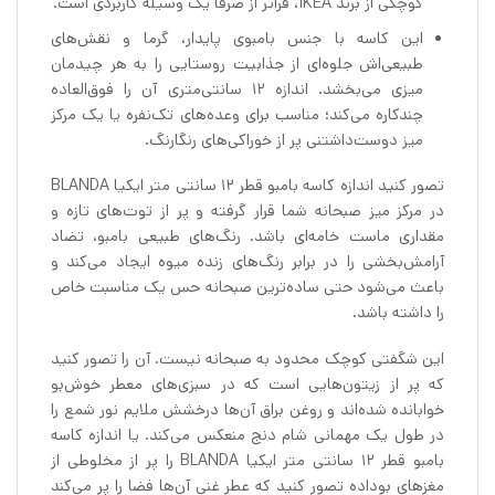
کوچکی از برند IKEA، فراتر از صرفاً یک وسیله کاربردی است.
این کاسه با جنس بامبوی پایدار، گرما و نقش‌های
طبیعی‌اش جلوه‌ای از جذابیت روستایی را به هر چیدمان
میزی می‌بخشد. اندازه ۱۲ سانتی‌متری آن را فوق‌العاده
چندکاره می‌کند؛ مناسب برای وعده‌های تک‌نفره یا یک مرکز
میز دوست‌داشتنی پر از خوراکی‌های رنگارنگ.
تصور کنید اندازه کاسه بامبو قطر 12 سانتی متر ایکیا BLANDA
در مرکز میز صبحانه شما قرار گرفته و پر از توت‌های تازه و
مقداری ماست خامه‌ای باشد. رنگ‌های طبیعی بامبو، تضاد
آرامش‌بخشی را در برابر رنگ‌های زنده میوه ایجاد می‌کند و
باعث می‌شود حتی ساده‌ترین صبحانه حس یک مناسبت خاص
را داشته باشد.
این شگفتی کوچک محدود به صبحانه نیست. آن را تصور کنید
که پر از زیتون‌هایی است که در سبزی‌های معطر خوش‌بو
خوابانده شده‌اند و روغن براق آن‌ها درخشش ملایم نور شمع را
در طول یک مهمانی شام دنج منعکس می‌کند. یا اندازه کاسه
بامبو قطر 12 سانتی متر ایکیا BLANDA را پر از مخلوطی از
مغزهای بوداده تصور کنید که عطر غنی آن‌ها فضا را پر می‌کند