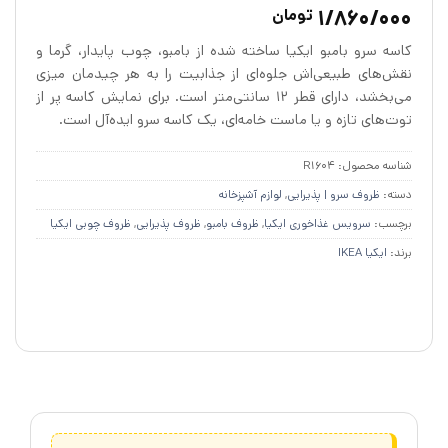
2
امتیازدهی
1/860/000
تومان
4.84
از 5
در
کاسه سرو بامبو ایکیا ساخته شده از بامبو، چوب پایدار، گرما و
امتیازدهی
مشتری
نقش‌های طبیعی‌اش جلوه‌ای از جذابیت را به هر چیدمان میزی
می‌بخشد، دارای قطر ۱۲ سانتی‌متر است. برای نمایش کاسه پر از
توت‌های تازه و یا ماست خامه‌ای، یک کاسه سرو ایده‌آل است.
شناسه محصول:
R1604
دسته:
ظروف سرو | پذیرایی
,
لوازم آشپزخانه
برچسب:
سرویس غذاخوری ایکیا
,
ظروف بامبو
,
ظروف پذیرایی
,
ظروف چوبی ایکیا
برند:
ایکیا IKEA