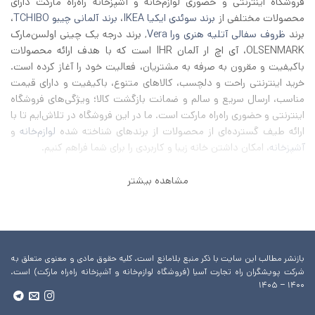
فروشگاه اینترنتی و حضوری لوازم‌خانه و آشپزخانه راه‌راه مارکت دارای
محصولات مختلفی از
برند سوئدی ایکیا IKEA
،
برند آلمانی چیبو TCHIBO
،
برند
ظروف سفالی آتلیه هنری ورا Vera
, برند درجه یک چینی اولسن‌مارک
OLSENMARK، آی اچ‌ ار آلمان IHR است که با هدف ارائه محصولات
باکیفیت و مقرون به صرفه به مشتریان، فعالیت خود را آغاز کرده است.
خرید اینترنتی راحت و دلچسب، کالاهای متنوع، باکیفیت و دارای قیمت
مناسب، ارسال سریع و سالم و ضمانت بازگشت کالا؛ ویژگی‌های فروشگاه
اینترنتی و حضوری راه‌راه مارکت است. ما در این فروشگاه در تلاش‌ایم تا با
ارائه طیف گسترده‌ای از محصولات از برند‌های شناخته شده
لوازم‌خانه
و
آشپزخانه
، امکان داشتن خانه زیبا و کاربردی را برای شما فراهم کنیم.
مشاهده بیشتر
بازنشر مطالب این سایت با ذکر منبع بلامانع است. کلیه حقوق مادی و معنوی متعلق به
شرکت پویشگران راه تجارت آسیا (فروشگاه لوازم‌خانه و آشپزخانه راه‌راه مارکت) است.
۱۴۰۰ – ۱۴۰۵