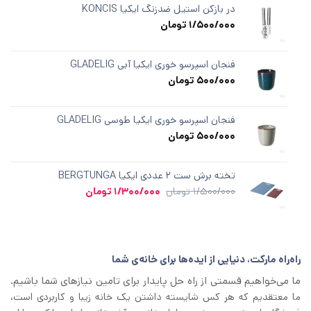
از
در بازکن استیل ضدزنگ ایکیا KONCIS
5
1/500/000
تومان
در
امتیازدهی
مشتری
فنجان اسپرسو خوری ایکیا آبی GLADELIG
500/000
تومان
فنجان اسپرسو خوری ایکیا طوسی GLADELIG
500/000
تومان
تخته برش ست ۲ عددی ایکیا BERGTUNGA
قیمت
قیمت
1/500/000
تومان
1/300/000
تومان
اصلی
فعلی
1/500/000 تومان
1/300/000 تومان
بود.
است.
راه‌راه مارکت، دنیایی از ایده‌ها برای خانه‌ی شما
ما می‌خواهیم قسمتی از راه حل پایدار برای تامین نیازهای شما باشیم.
ما معتقدیم که هر کس شایسته داشتن یک خانه زیبا و کاربردی است،