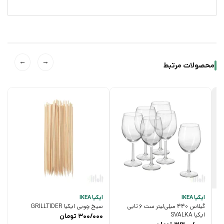
←
→
محصولات مرتبط
ایکیا IKEA
ایکیا IKEA
گیلاس 440 میلی‌لیتر ست 6 تایی
سیخ چوبی ایکیا GRILLTIDER
ایکیا SVALKA
300/000
تومان