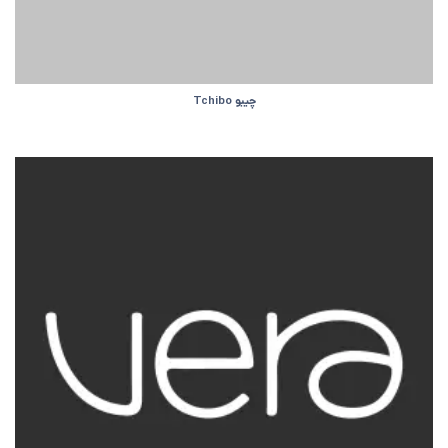
چیبو Tchibo