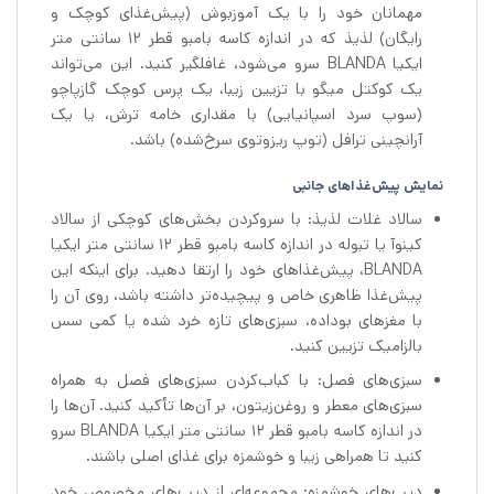
مهمانان خود را با یک آموزبوش (پیش‌غذای کوچک و
رایگان) لذیذ که در اندازه کاسه بامبو قطر 12 سانتی متر
ایکیا BLANDA سرو می‌شود، غافلگیر کنید. این می‌تواند
یک کوکتل میگو با تزیین زیبا، یک پرس کوچک گازپاچو
(سوپ سرد اسپانیایی) با مقداری خامه ترش، یا یک
آرانچینی ترافل (توپ ریزوتوی سرخ‌شده) باشد.
نمایش پیش‌غذاهای جانبی
سالاد غلات لذیذ: با سروکردن بخش‌های کوچکی از سالاد
کینوآ یا تبوله در اندازه کاسه بامبو قطر 12 سانتی متر ایکیا
BLANDA، پیش‌غذاهای خود را ارتقا دهید. برای اینکه این
پیش‌غذا ظاهری خاص و پیچیده‌تر داشته باشد، روی آن را
با مغزهای بوداده، سبزی‌های تازه خرد شده یا کمی سس
بالزامیک تزیین کنید.
سبزی‌های فصل: با کباب‌کردن سبزی‌های فصل به همراه
سبزی‌های معطر و روغن‌زیتون، بر آن‌ها تأکید کنید. آن‌ها را
در اندازه کاسه بامبو قطر 12 سانتی متر ایکیا BLANDA سرو
کنید تا همراهی زیبا و خوشمزه برای غذای اصلی باشند.
دیپ‌های خوشمزه: مجموعه‌ای از دیپ‌های مخصوص خود