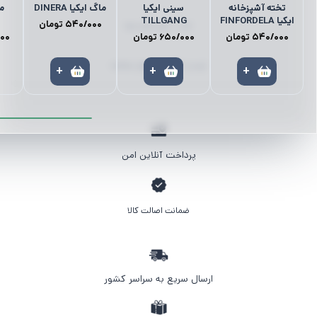
تخته آشپزخانه
سینی ایکیا
ماگ ایکیا DINERA
م
ایکیا FINFORDELA
TILLGANG
540/000
تومان
کمد | نظم‌دهنده‌ها
540/000
تومان
650/000
تومان
000
لوستر | آباژور | چراغ مطالعه
+
+
+
پرداخت آنلاین امن
ضمانت اصالت کالا
ارسال سریع به سراسر کشور