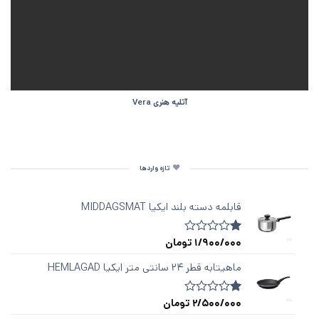
آتلیه هنری Vera
تازه واردها
قابلمه دسته‌ بلند ایکیا MIDDAGSMAT
1/900/000
تومان
1
امتیازدهی
1.00
از
ماهیتابه قطر ۲۴ سانتی متر ایکیا HEMLAGAD
5
در
امتیازدهی
2/500/000
تومان
1
امتیازدهی
مشتری
1.00