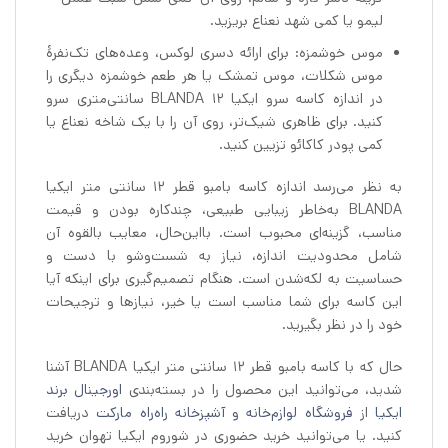
لیمو یا کمی شهد نعناع بریزید.
موس خوشمزه: برای ارائه دسری لوکس، وعده‌های تک‌نفرهٔ
موس شکلات، موس تمشک یا هر طعم خوشمزه دیگری را
در اندازه کاسه سرو ایکیا BLANDA ۱۲ سانتی‌متری سرو
کنید. برای ظاهری شیک‌تر، روی آن را با یک شاخه نعناع یا
کمی پودر کاکائو تزیین کنید.
به نظر می‌رسد اندازه کاسه بامبو قطر 12 سانتی متر ایکیا
BLANDA به‌خاطر زیبایی طبیعی، چندکاره بودن و قیمت
مناسب، گزینه‌ای محبوب است. بااین‌حال، معایب بالقوه آن
شامل محدودیت اندازه، نیاز به شست‌وشو با دست و
حساسیت به لکه‌شدن است. هنگام تصمیم‌گیری برای اینکه آیا
این کاسه برای شما مناسب است یا خیر، نیازها و ترجیحات
خود را در نظر بگیرید.
حال که با کاسه بامبو قطر 12 سانتی متر ایکیا BLANDA آشنا
شدید، می‌توانید این محصول را در بسته‌بندی
اورجینال برند
ایکیا
از
فروشگاه لوازم‌خانه و آشپزخانه راه‌راه مارکت
دریافت
کنید. یا می‌توانید خرید حضوری در شوروم ایکیا تهوان خرید