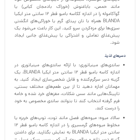
مانند حمص، باباغنوش (خوراک بادمجان کبابی) یا
گوآکاموله را در اندازه ککاسه بامبو قطر 12 سانتی متر ایکیا
BLANDA همراه با نان پیتای گرم یا خوراکی‌های انگشتی
سبزی‌ها برای مزه‌کردن سرو کنید. این کار باعث می‌شود یک
پیش‌غذای تعاملی و اشتراکی یا پیش‌غذای جانبی ایجاد
شود.
دسرهای لذیذ
ساندی‌های مینیاتوری: با ارائه ساندی‌های مینیاتوری در
اندازه کاسه بامبو قطر 12 سانتی متر ایکیا BLANDA، یک
گزینه دسر سرگرم‌کننده و قابل شخصی‌سازی ایجاد کنید. به
مهمانان اجازه دهید تا از بین طعم‌های مختلف بستنی،
تاپینگ‌هایی مانند سس شکلات، مغزهای خرد شده و خامه
فرم گرفته انتخاب کنند تا بتوانند ساندی مخصوص به خود
را درست کنند.
سالاد میوه: میوه‌های فصل مانند توت، توپ‌های خربزه یا
مخلوط میوه‌های گرمسیری را در اندازه کاسه بامبو قطر 12
سانتی متر ایکیا BLANDA به نمایش بگذارید. برای داشتن
گزینه دسر تازه و سالم، روی آن کمی سس سبک عسل –