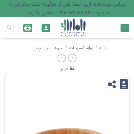
Ski
بدلیل نوسانات ارزی لطفا قبل از هرگونه ثبت سفارش با
t
شماره - 63 48 95 44 - تماس بگیرید.
conten
خانه
/
لوازم آشپزخانه
/
ظروف سرو | پذیرایی
فیلتر