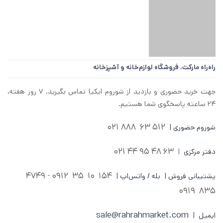
راه‌راه مارکت،
فروشگاه لوازم‌خانه و آشپزخانه
جهت خرید حضوری و بازدید از شوروم ایکیا تماس بگیرید. ۷ روز هفته،
۲۴ ساعته پاسخگوی شما هستیم.
512 63 888 021
شوروم حضوری |
63 48 95 44 021
دفتر مرکزی
|
0912 - 4749
154 10 35
پشتیبانی فروش | بله / واتس‌اپ |
835 0919
sale@rahrahmarket.com
ایمیل |