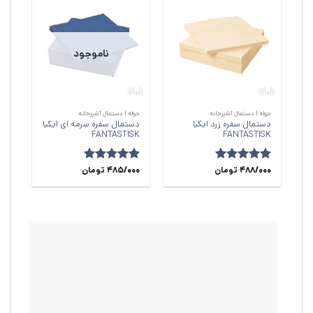
ناموجود
حوله | دستمال آشپزخانه
حوله | دستمال آشپزخانه
دستمال سفره زرد ایکیا
دستمال سفره سرمه ای ایکیا
FANTASTISK
FANTASTISK
امتیاز
488/000
5
از
تومان
امتیاز
485/000
5
از
تومان
5
5