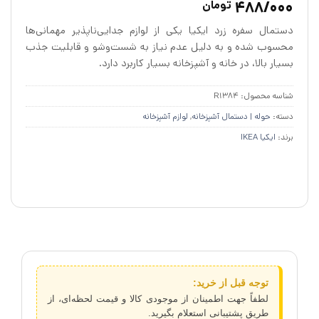
488/000
تومان
از 5 در
امتیازدهی
دستمال سفره زرد ایکیا یکی از لوازم جدایی‌ناپذیر مهمانی‌ها
مشتری
محسوب شده و به دلیل عدم نیاز به شست‌وشو و قابلیت جذب
بسیار بالا، در خانه و آشپزخانه بسیار کاربرد دارد.
شناسه محصول:
R1384
دسته:
حوله | دستمال آشپزخانه
,
لوازم آشپزخانه
برند:
ایکیا IKEA
توجه قبل از خرید:
لطفاً جهت اطمینان از موجودی کالا و قیمت لحظه‌ای، از
طریق پشتیبانی استعلام بگیرید.