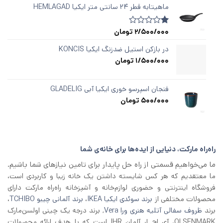
از
ماهیتابه قطر ۲۴ سانتی متر ایکیا HEMLAGAD
5
در
امتیازدهی
2/500/000
تومان
1
امتیازدهی
مشتری
1.00
از
در بازکن استیل ضدزنگ ایکیا KONCIS
5
1/500/000
تومان
در
امتیازدهی
مشتری
فنجان اسپرسو خوری ایکیا آبی GLADELIG
500/000
تومان
راه‌راه مارکت، دنیایی از ایده‌ها برای خانه‌ی شما
ما می‌خواهیم قسمتی از راه حل پایدار برای تامین نیازهای شما باشیم.
ما معتقدیم که هر کس شایسته داشتن یک خانه زیبا و کاربردی است،
فروشگاه اینترنتی و حضوری لوازم‌خانه و آشپزخانه راه‌راه مارکت دارای
محصولات مختلفی از
برند سوئدی ایکیا IKEA
،
برند آلمانی چیبو TCHIBO
،
برند
ظروف سفالی آتلیه هنری ورا Vera
, برند درجه یک چینی اولسن‌مارک
OLSENMARK، آی اچ‌ ار آلمان IHR است که با هدف ارائه محصولات