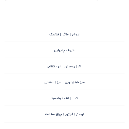
لیوان | ماگ | فلاسک
ظروف پذیرایی
رانر | رومیزی | زیر بشقابی
میز ناهارخوری | میز | صندلی
کمد | نظم‌دهنده‌ها
لوستر | آباژور | چراغ مطالعه