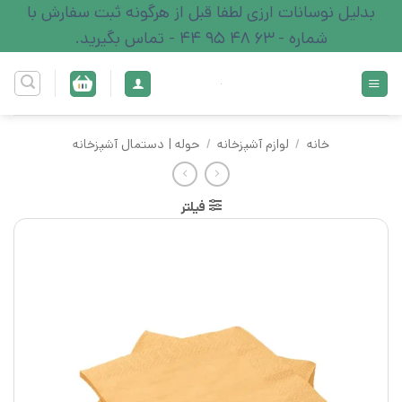
Ski
بدلیل نوسانات ارزی لطفا قبل از هرگونه ثبت سفارش با
t
شماره - 63 48 95 44 - تماس بگیرید.
conten
خانه
/
لوازم آشپزخانه
/
حوله | دستمال آشپزخانه
فیلتر