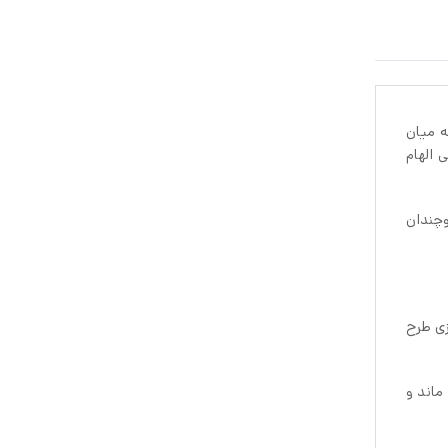
ه میان
 الهام
وچندان
زی طرح
ماند و