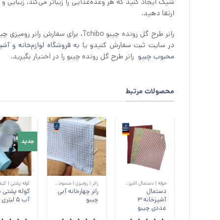
شیک ایجاد کنید که هر وعده‌غذایی را زیباتر می‌کند. زیبایی و
ارتقا دهید.
رانر طرح گل رونده چیبو Tchibo، برای سفارش
در سایت ثبت سفارش کنیدو یا
به
فروشگاه لوازم‌خانه و آشپز
محبوب چبیو
رانر طرح گل رونده چیبو را در اختیار بگیرید.
محصولات مرتبط
جدید
+
+
حوله | دستمال آشپزخانه
رانر | رومیزی | منسوجات میز
دستمال
رانر چهارخانه آبی
کوله پشتی 
آشپزخانه 3
چیبو
آب 5 لیتری چیبو
عددی چیبو
پر 