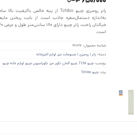
650/000
از 5 در
امتیازدهی
رانر رومیزی چیبو Tchibo از پنبه خالص باکیفیت ب
مشتری
به‌اندازه دستمال‌سفره جاذب است. از بابت ریختن مایع
است.
شناسه محصول:
R1726
دسته:
رانر | رومیزی | منسوجات میز
,
لوازم آشپزخانه
برچسب:
چیبو TCM
,
چیبو آلمان
,
دکور میز
,
دکوراسیون چیبو
,
لوازم خانه چیبو
برند:
چیبو Tchibo