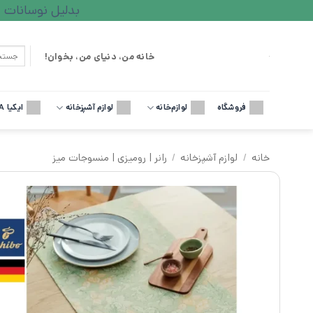
Ski
بدلیل نوسانات ارزی لطف
t
conten
جستجو
خانه من، دنیای من، بخوان!
برای:
فروشگاه
لوازم‌خانه
لوازم آشپزخانه
ایکیا IKEA
خانه
/
لوازم آشپزخانه
/
رانر | رومیزی | منسوجات میز