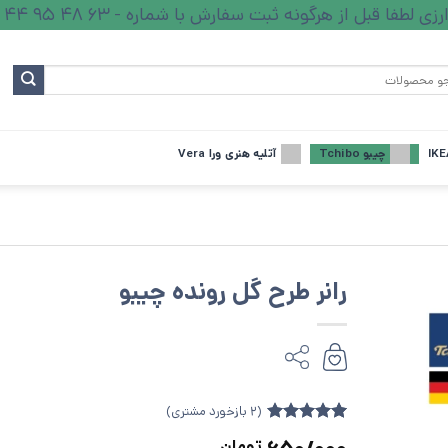
ا قبل از هرگونه ثبت سفارش با شماره - 63 48 95 44 - تماس بگیرید.
چیبو Tchibo
آتلیه هنری ورا Vera
رانر طرح گل رونده چیبو
(
2
بازخورد مشتری)
2
امتیازدهی
5
تومان