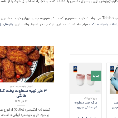
 کاربردی‌بودن این رومیزی نفیس را کشف کنید و تجربه غذاخوری خود را از همین
رانر رومیزی چیبو Tchibo می‌توانید خرید حضوری کنید، در شوروم چیبو تهران خرید حضوری
خانه راه‌راه مارکت
مراجعه کنید. به این ترتیب در اسرع وقت این
رانر‌های ز
جدید
آموزش و ترفند‌های خانه‌داری
آموزش و ترفند‌های خانه‌داری
+
+
3 طرز تهیه متفاوت پخت کتلت
آموزش غذا خوردن با چاپست
خانگی
۱۷ اردیبهشت ۱۴۰۲
کوله پشتی | کیف | ساک خرید
لوازم آشپزخانه
۱۰ دی ۱۴۰۱
ضد
ماگ چند منظوره
لوازم خانه ایکیا، اگر می‌خواهید بیشتر
دو عددی چیبو
کتلت (به انگلیسی: Cutlet) از انواع غذاهای
چاپ
طرف‌دار و خوشمزه ایرانی‌ها است. کتلت
ژاپنی:箸 (هاشی) و نحوه غذاخوردن ب