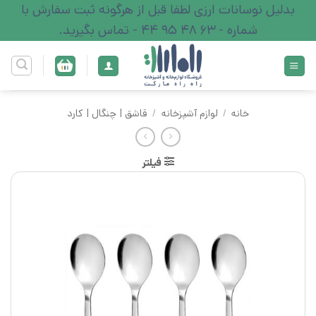
Ski
بدلیل نوسانات ارزی لطفا قبل از هرگونه ثبت سفارش با
t
شماره - 63 48 95 44 - تماس بگیرید.
conten
خانه
/
لوازم آشپزخانه
/
قاشق‌ | چنگال | کارد
فیلتر