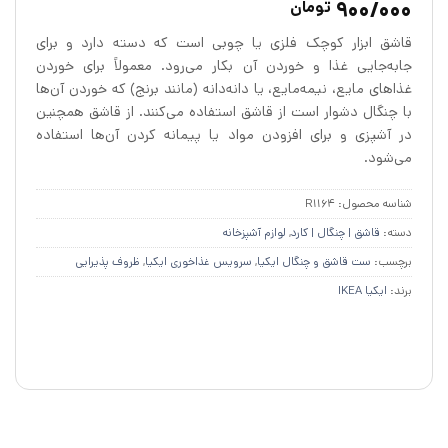
900/000
تومان
4.7
از 5
در
قاشق ابزار کوچک فلزی یا چوبی است که دسته دارد و برای
امتیازدهی
مشتری
جابه‌جایی غذا و خوردن آن بکار می‌رود. معمولاً برای خوردن
غذاهای مایع، نیمه‌مایع، یا دانه‌دانه (مانند برنج) که خوردن آن‌ها
با چنگال دشوار است از قاشق استفاده می‌کنند. از قاشق همچنین
در آشپزی و برای افزودن مواد یا پیمانه کردن آن‌ها استفاده
می‌شود.
شناسه محصول:
R1164
دسته:
قاشق‌ | چنگال | کارد
,
لوازم آشپزخانه
برچسب:
ست قاشق و چنگال ایکیا
,
سرویس غذاخوری ایکیا
,
ظروف پذیرایی
برند:
ایکیا IKEA