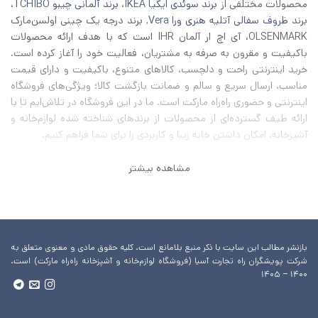
محصولات مختلفی از
برند سوئدی ایکیا IKEA
،
برند آلمانی چیبو TCHIBO
،
برند
ظروف سفالی آتلیه هنری ورا Vera
, برند درجه یک چینی اولسن‌مارک
OLSENMARK، آی اچ‌ ار آلمان IHR است که با هدف ارائه محصولات
باکیفیت و مقرون به صرفه به مشتریان، فعالیت خود را آغاز کرده است.
خرید اینترنتی راحت و دلچسب، کالاهای متنوع، باکیفیت و دارای قیمت
مناسب، ارسال سریع و سالم و ضمانت بازگشت کالا؛ ویژگی‌های فروشگاه
اینترنتی و حضوری راه‌راه مارکت است. ما در این فروشگاه در تلاش‌ایم تا با
ارائه طیف گسترده‌ای از محصولات از برند‌های شناخته شده
لوازم‌خانه
و
آشپزخانه
، امکان داشتن خانه زیبا و کاربردی را برای شما فراهم کنیم.
مشاهده بیشتر
بازنشر مطالب این سایت با ذکر منبع بلامانع است. کلیه حقوق مادی و معنوی متعلق به
شرکت پویشگران راه تجارت آسیا (فروشگاه لوازم‌خانه و آشپزخانه راه‌راه مارکت) است.
۱۴۰۰ – ۱۴۰۵