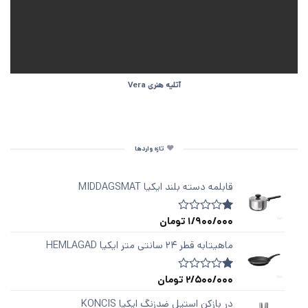
آتلیه هنری Vera
تازه واردها
قابلمه دسته‌ بلند ایکیا MIDDAGSMAT
1/900/000
تومان
1
امتیازدهی
1.00
از
ماهیتابه قطر ۲۴ سانتی متر ایکیا HEMLAGAD
5
در
امتیازدهی
2/500/000
تومان
1
امتیازدهی
مشتری
1.00
از
در بازکن استیل ضدزنگ ایکیا KONCIS