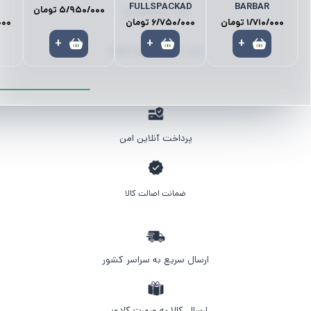
FULLSPACKAD
BARBAR
5/950/000
تومان
کمد | نظم‌دهنده‌ها
1/710/000
تومان
6/750/000
تومان
000
+
+
+
لوستر | آباژور | چراغ مطالعه
پرداخت آنلاین امن
ضمانت اصالت کالا
ارسال سریع به سراسر کشور
ارسال کالا به صورت کادویی