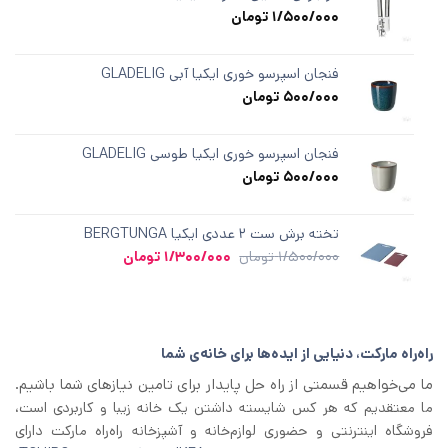
5
1/500/000
تومان
در
امتیازدهی
مشتری
فنجان اسپرسو خوری ایکیا آبی GLADELIG
500/000
تومان
فنجان اسپرسو خوری ایکیا طوسی GLADELIG
500/000
تومان
تخته برش ست ۲ عددی ایکیا BERGTUNGA
قیمت
قیمت
1/500/000
تومان
1/300/000
تومان
اصلی
فعلی
1/500/000 تومان
1/300/000 تومان
بود.
است.
راه‌راه مارکت، دنیایی از ایده‌ها برای خانه‌ی شما
ما می‌خواهیم قسمتی از راه حل پایدار برای تامین نیازهای شما باشیم.
ما معتقدیم که هر کس شایسته داشتن یک خانه زیبا و کاربردی است،
فروشگاه اینترنتی و حضوری لوازم‌خانه و آشپزخانه راه‌راه مارکت دارای