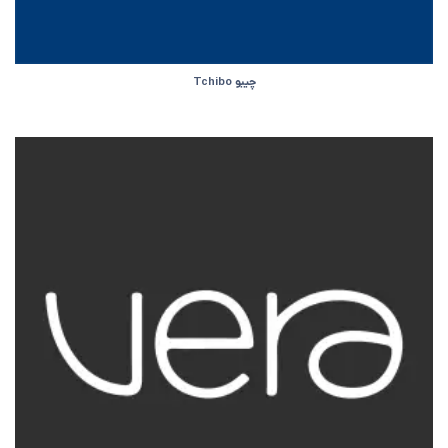
چیبو Tchibo