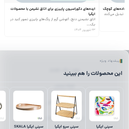
خانواده‌های کوچک
ایده‌های دکوراسیون پاییزی برای اتاق نشیمن با محصولات
ری تبدیل می‌کنند
ایکیا
اتاق نشیمنی دنج، آغوشی گرم از رنگ‌های پاییزی تصور کنید در
یک...
۲۳ شهریور ۱۴۰۴
پیشنهاد ویژه
لیوان | ماگ | فلاسک
این محصولات را هم ببینید
ظروف پذیرایی
رانر | رومیزی | زیر بشقابی
میز ناهارخوری | میز | صندلی
سینی ایکیا
سینی سرو ایکیا
سینی ایکیا SKALA