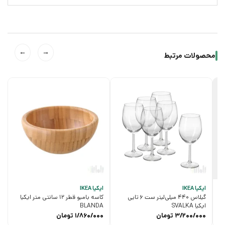
←
→
محصولات مرتبط
ایکیا IKEA
ایکیا IKEA
گیلاس 440 میلی‌لیتر ست 6 تایی
کاسه بامبو قطر 12 سانتی متر ایکیا
ایکیا SVALKA
BLANDA
3/200/000
تومان
1/860/000
تومان