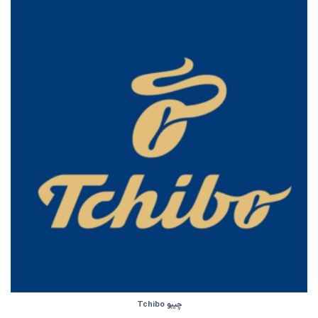
چیبو Tchibo