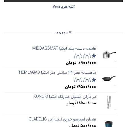
آتلیه هنری Vera
تازه واردها
قابلمه دسته‌ بلند ایکیا MIDDAGSMAT
1/900/000
تومان
1
امتیازدهی
1.00
از
ماهیتابه قطر ۲۴ سانتی متر ایکیا HEMLAGAD
5
در
امتیازدهی
2/500/000
تومان
1
امتیازدهی
مشتری
1.00
از
در بازکن استیل ضدزنگ ایکیا KONCIS
5
1/500/000
تومان
در
امتیازدهی
مشتری
فنجان اسپرسو خوری ایکیا آبی GLADELIG
500/000
تومان