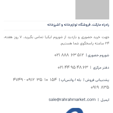
راه‌راه مارکت،
فروشگاه لوازم‌خانه و آشپزخانه
جهت خرید حضوری و بازدید از شوروم ایکیا تماس بگیرید. ۷ روز هفته،
۲۴ ساعته پاسخگوی شما هستیم.
512 63 888 021
شوروم حضوری |
63 48 95 44 021
دفتر مرکزی
|
0912 - 4749
154 10 35
پشتیبانی فروش | بله / واتس‌اپ |
835 0919
sale@rahrahmarket.com
ایمیل |