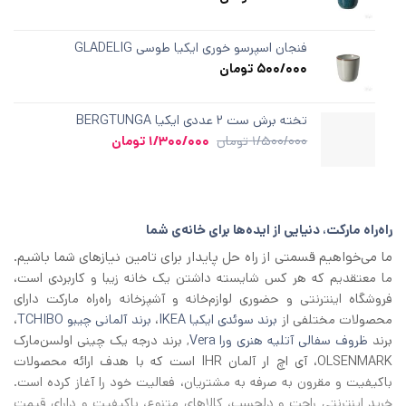
فنجان اسپرسو خوری ایکیا طوسی GLADELIG
500/000
تومان
تخته برش ست ۲ عددی ایکیا BERGTUNGA
قیمت
قیمت
1/500/000
تومان
1/300/000
تومان
اصلی
فعلی
1/500/000 تومان
1/300/000 تومان
بود.
است.
راه‌راه مارکت، دنیایی از ایده‌ها برای خانه‌ی شما
ما می‌خواهیم قسمتی از راه حل پایدار برای تامین نیازهای شما باشیم.
ما معتقدیم که هر کس شایسته داشتن یک خانه زیبا و کاربردی است،
فروشگاه اینترنتی و حضوری لوازم‌خانه و آشپزخانه راه‌راه مارکت دارای
محصولات مختلفی از
برند سوئدی ایکیا IKEA
،
برند آلمانی چیبو TCHIBO
،
برند
ظروف سفالی آتلیه هنری ورا Vera
, برند درجه یک چینی اولسن‌مارک
OLSENMARK، آی اچ‌ ار آلمان IHR است که با هدف ارائه محصولات
باکیفیت و مقرون به صرفه به مشتریان، فعالیت خود را آغاز کرده است.
خرید اینترنتی راحت و دلچسب، کالاهای متنوع، باکیفیت و دارای قیمت