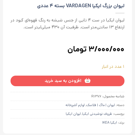
از 5 در
لیوان بزرگ ایکیا VARDAGEN بسته 4 عددی
امتیازدهی
مشتری
لیوان ایکیا در ست 4 تایی از جنس شیشه به رنگ قهوه‌ای کبود در
ارتفاع ۱۳ سانتی‌متر است. ظرفیت آن ۴۳۰ میلی‌لیتر است.
3/000/000
تومان
1 عدد در انبار
افزودن به سبد خرید
شناسه محصول:
R1376
دسته:
لیوان | ماگ | فلاسک
,
لوازم آشپزخانه
برچسب:
ظروف نوشیدنی ایکیا
,
لیوان ایکیا
برند:
ایکیا IKEA