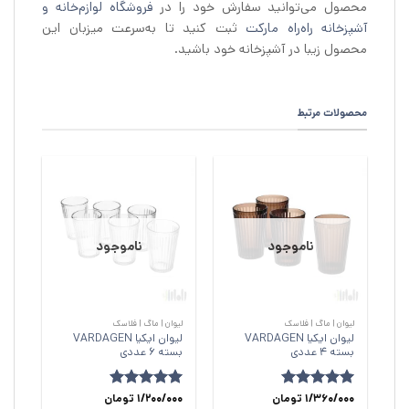
محصول می‌توانید سفارش خود را در
فروشگاه لوازم‌خانه و
آشپزخانه راه‌راه مارکت
ثبت کنید تا به‌سرعت میزبان این
محصول زیبا در آشپزخانه خود باشید.
محصولات مرتبط
ناموجود
ناموجود
لیوان | ماگ | فلاسک
لیوان | ماگ | فلاسک
لیوان ایکیا VARDAGEN
لیوان ایکیا VARDAGEN
بسته 4 عددی
بسته 6 عددی
امتیاز
5
1/360/000
از
تومان
امتیاز
1/200/000
5
از
تومان