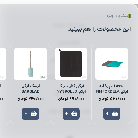
پیشنهاد ویژه
لیوان | ماگ | فلاسک
این محصولات را هم ببینید
ظروف پذیرایی
رانر | رومیزی | زیر بشقابی
میز ناهارخوری | میز | صندلی
تخته آشپزخانه
آبگیر کنار سینک
لیسک ایکیا
ا
ایکیا FINFORDELA
ایکیا NYSKOLJD
BAKGLAD
کمد | نظم‌دهنده‌ها
540/000
تومان
990/000
تومان
740/000
تومان
00
لوستر | آباژور | چراغ مطالعه
+
+
+