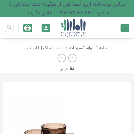
Ski
بدلیل نوسانات ارزی لطفا قبل از هرگونه ثبت سفارش با
t
شماره - 63 48 95 44 - تماس بگیرید.
conten
خانه
/
لوازم آشپزخانه
/
لیوان | ماگ | فلاسک
فیلتر