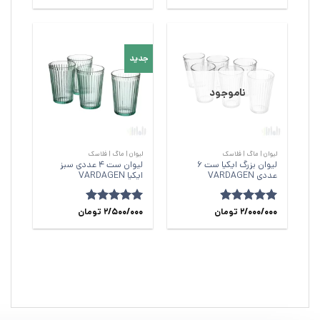
5
5
جدید
ناموجود
لیوان | ماگ | فلاسک
لیوان | ماگ | فلاسک
لیوان بزرگ ایکیا ست 6
لیوان ست 4 عددی سبز
عددی VARDAGEN
ایکیا VARDAGEN
امتیاز
2/000/000
4.84
تومان
امتیاز
5
2/500/000
از
تومان
از 5
5