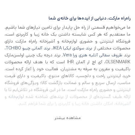
بود.
است.
راه‌راه مارکت، دنیایی از ایده‌ها برای خانه‌ی شما
ما می‌خواهیم قسمتی از راه حل پایدار برای تامین نیازهای شما باشیم.
ما معتقدیم که هر کس شایسته داشتن یک خانه زیبا و کاربردی است،
فروشگاه اینترنتی و حضوری لوازم‌خانه و آشپزخانه راه‌راه مارکت دارای
محصولات مختلفی از
برند سوئدی ایکیا IKEA
،
برند آلمانی چیبو TCHIBO
،
برند
ظروف سفالی آتلیه هنری ورا Vera
, برند درجه یک چینی اولسن‌مارک
OLSENMARK، آی اچ‌ ار آلمان IHR است که با هدف ارائه محصولات
باکیفیت و مقرون به صرفه به مشتریان، فعالیت خود را آغاز کرده است.
خرید اینترنتی راحت و دلچسب، کالاهای متنوع، باکیفیت و دارای قیمت
مناسب، ارسال سریع و سالم و ضمانت بازگشت کالا؛ ویژگی‌های فروشگاه
اینترنتی و حضوری راه‌راه مارکت است. ما در این فروشگاه در تلاش‌ایم تا با
ارائه طیف گسترده‌ای از محصولات از برند‌های شناخته شده
لوازم‌خانه
و
آشپزخانه
، امکان داشتن خانه زیبا و کاربردی را برای شما فراهم کنیم.
مشاهده بیشتر