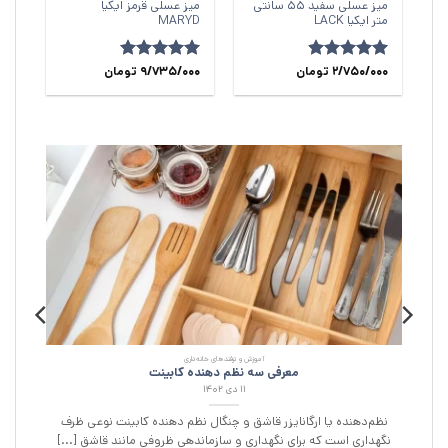
میز عسلی سفید 55 سانتی‌
میز عسلی قرمز ایکیا
متر ایکیا LACK
MARYD
امتیاز
2/750/000
4.83
تومان
امتیاز
5
9/735/000
از
تومان
از 5
5
آموزش و ترفند‌های خانه‌داری
معرفی سه نظم دهنده کابینت
۱۱ دی ۱۴۰۲
نظم‌دهنده یا ارگانایزر قاشق و چنگال نظم دهنده کابینت نوعی ظرف
نگهداری است که برای نگهداری و سازماندهی ظروفی مانند قاشق [...]