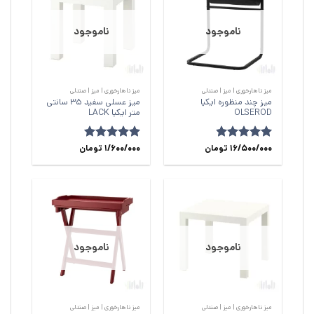
ناموجود
ناموجود
میز ناهارخوری | میز | صندلی
میز ناهارخوری | میز | صندلی
میز چند منظوره ایکیا
میز عسلی سفید 35 سانتی‌
OLSEROD
متر ایکیا LACK
امتیاز
16/500/000
4.79
تومان
امتیاز
1/600/000
5
از
تومان
از 5
5
ناموجود
ناموجود
میز ناهارخوری | میز | صندلی
میز ناهارخوری | میز | صندلی