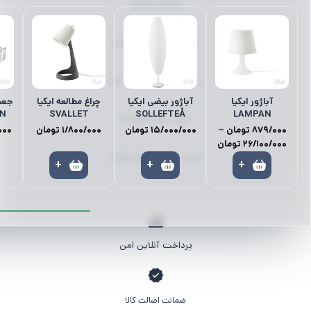
ظروف پذیرایی
رانر | رومیزی | زیر بشقابی
میز ناهارخوری | میز | صندلی
آباژور ایکیا
آباژور بیضی ایکیا
چراغ مطالعه ایکیا
N
SVALLET
SOLLEFTEÅ
LAMPAN
کمد | نظم‌دهنده‌ها
879/000
تومان
–
15/000/000
تومان
1/800/000
تومان
000
محدوده
26/100/000
تومان
قیمت:
لوستر | آباژور | چراغ مطالعه
+
+
+
879/000 تومان
تا
26/100/000 تومان
پرداخت آنلاین امن
ضمانت اصالت کالا