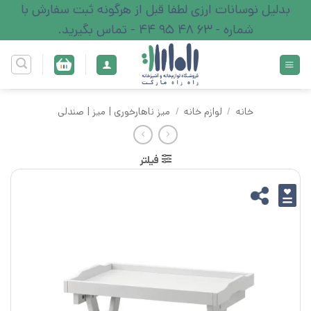
Ski
بدلیل نوسانات ارزی لطفا قبل از هرگونه ثبت سفارش با
t
شماره - 63 48 95 44 - تماس بگیرید.
conten
خانه
/
لوازم خانه
/
میز ناهارخوری | میز | صندلی
فیلتر