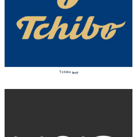
چیبو Tchibo