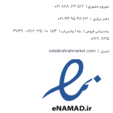
512 63 888 021
شوروم حضوری |
63 48 95 44 021
دفتر مرکزی
|
0912 - 4749
154 10 35
پشتیبانی فروش | بله / واتس‌اپ |
835 0919
sale@rahrahmarket.com
ایمیل |