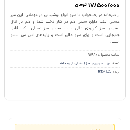
3
امتیازدهی
5
17/500/000
تومان
از 5 در
امتیازدهی
از صبحانه در رختخواب تا سرو انواع نوشیدنی در مهمانی، این میز
مشتری
عسلی ایکیا دارای سینی هم در کنار تخت شما و هم در اتاق
نشیمن میز کاربردی عالی است. سینی میز عسلی ایکیا قابل
جابجایی است و برای سرو عالی است و پایه‌های این میز تاشو
است.
شناسه محصول:
R1480
دسته:
میز ناهارخوری | میز | صندلی
,
لوازم خانه
برند:
ایکیا IKEA