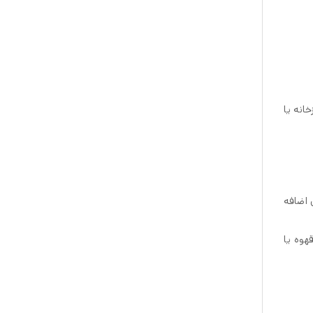
پزخانه یا
سبزی اضافه
یز قهوه یا