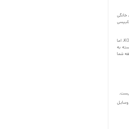
ای خانگی
دی ایکیا KORKEN با درب محکم و کلیپسی
خوب است بدانید این شیشه با قابلیت بدون رایحه، انتخابی درست برای نگهداری از مواد غذایی است مانند بانکه سه عددی ایکیا KORKEN. اما
سته به
قه شما
 حتی وسایل