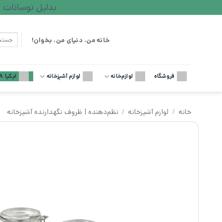
Ski
بدلیل نوسانات ارزی لطف
t
conten
جستجو
خانه من، دنیای من، بخوان!
برای:
فروشگاه
لوازم‌خانه
لوازم آشپزخانه
ایکیا IKEA
خانه
/
لوازم آشپزخانه
/
نظم‌دهنده | ظروف نگهدارنده آشپزخانه