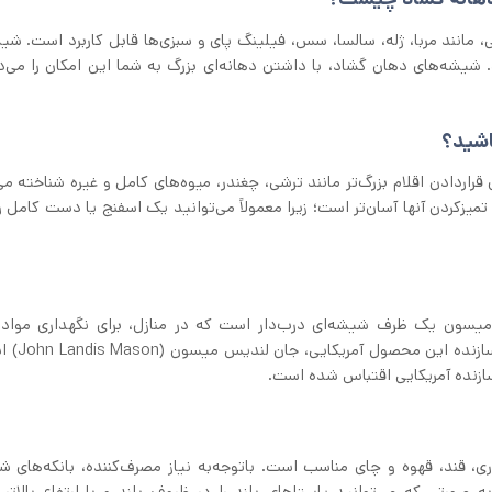
مانند مربا، ژله، سالسا، سس، فیلینگ پای و سبزی‌ها قابل کاربرد است. شی
. شیشه‌های دهان گشاد، با داشتن دهانه‌ای بزرگ به شما این امکان را می‌
اشید؟
ی قراردادن اقلام بزرگ‌تر مانند ترشی، چغندر، میوه‌های کامل و غیره شناخته م
یزکردن آنها آسان‌تر است؛ زیرا معمولاً می‌توانید یک اسفنج یا دست کامل ر
یسون است. شیشه میسون یک ظرف شیشه‌ای درب‌دار است که در منازل، برای نگهداری موا
John Landis Mason
)‌ 
 بانکه‌های شیشه‌ای KORKEN برای نگه‌داری، قند، قهوه و چای مناسب است. باتوجه‌به نیاز مصرف‌کننده، بانکه‌ها
ه صورتی که می‌توانید پاستاهای بلند را در ظروف بلند و با ارتفاع بالاتر 