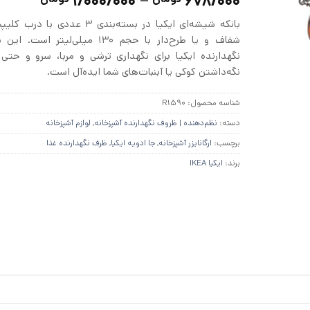
محدود
1/000/000
–
678/000
4.78
از 5
قیمت:
در
بانکه شیشه‌ای ایکیا در بسته‌بندی ۳ عددی
امتیازدهی
مشتری
شفاف و یا طرح‌دار با حجم 130 میلی‌لیتر
تا
1/000/000 
نگهدارنده ایکیا برای نگهداری ترشی و مربا، سرو و حتی 
نگه‌داشتن کوکی یا آبنبات‌های شما ایده‌آل است.
شناسه محصول:
R1590
دسته:
نظم‌دهنده | ظروف نگهدارنده آشپزخانه
,
لوازم آشپزخانه
برچسب:
ارگانایزر آشپزخانه
,
جا ادویه ایکیا
,
ظرف نگهدارنده غذا
برند:
ایکیا IKEA