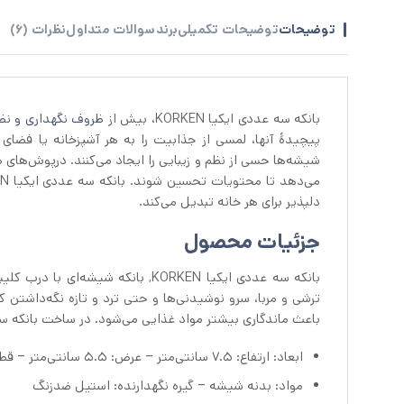
توضیحات
توضیحات تکمیلی
برند
سوالات متداول
نظرات (6)
بانکه سه عددی ایکیا KORKEN، بیش از
ظروف نگهداری و نظم
پیچیدهٔ آنها، لمسی از جذابیت را به هر آشپزخانه یا فضای 
شیشه‌ها حسی از نظم و زیبایی را ایجاد می‌کنند. درپوش‌های طر
دلپذیر برای هر خانه تبدیل می‌کند.
جزئیات محصول
ترشی و مربا، سرو نوشیدنی‌ها و حتی ترد و تازه نگه‌داشتن 
باعث ماندگاری بیشتر مواد غذایی می‌شود. در ساخت بانکه سه عددی ایکیا KORKEN از کادمیوم (Cadmium) و ی
ابعاد: ارتفاع: ۷.۵ سانتی‌متر – عرض: ۵.۵ سانتی‌متر – قطر: ۴.۵ سانتی‌متر
مواد: بدنه شیشه – گیره نگهدارنده: استیل ضدزنگ