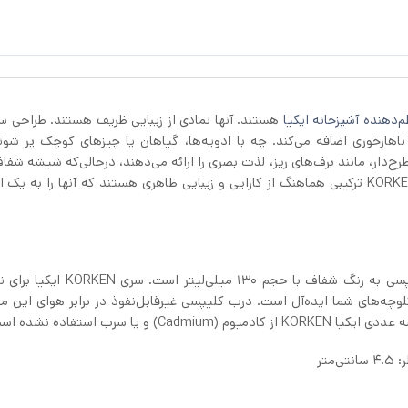
‌دهنده آشپزخانه ایکیا
هستند. آنها نمادی از زیبایی ظریف هستند. طراحی سا
ناهارخوری اضافه می‌کند. چه با ادویه‌ها، گیاهان یا چیزهای کوچک پر شون
ح‌دار، مانند برف‌های ریز، لذت بصری را ارائه می‌دهند، درحالی‌که شیشه شفاف
می‌دهد تا محتویات تحسین شوند. بانکه سه عددی ایکیا KORKEN ترکیبی هماهنگ از کارایی و زیبایی ظاهری هستند که آنها را ب
بانکه سه عددی ایکیا KORKEN, بانکه شیشه‌ای با درب کلیپسی به رنگ شفاف با حجم 130
کلوچه‌های شما ایده‌آل است. درب کلیپسی غیرقابل‌نفوذ در برابر هوای این 
ا سرب استفاده نشده است.