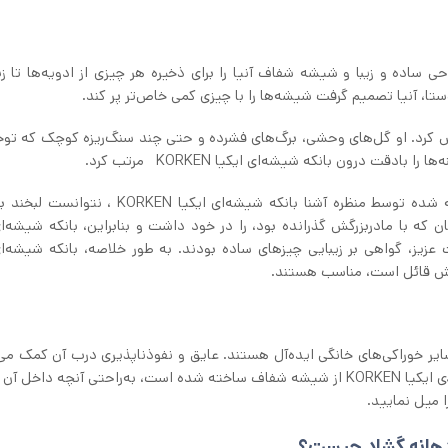
شق بانکه سه عددی ایکیا KORKEN بود. طراحی ساده و زیبا و شیشه شفاف آنیا را برای ذخیره هر چیزی از ادویه‌ها ت
ستا، آنیا تصمیم گرفت شیشه‌ها را با چیزی کمی خاص‌تر پر کند.
وش کرد. او گل‌های وحشی، برگ‌های فشرده و حتی چند سنگ‌ریزه کوچک که تو
قت درون بانکه شیشه‌ای ایکیا KORKEN مرتب کرد.
سال‌ها بعد، وقتی آنیا در آشپزخانه خود نشسته بود، احاطه شده توسط منظره آشنا بانکه شیشه‌ای ایکی
ن که با مادربزرگش گذرانده بود، را در خود داشت و بنابراین، بانکه شیشه‌ای
رات عزیز، گواهی بر زیبایی چیزهای ساده بودند. به طور خلاصه، بانکه شیشه‌ای
داری مربا، ترشی یا سایر خوراکی‌های خانگی ایده‌آل هستند. عایق و نفوذناپذیری درب آن کمک می
طعم مواد غذایی حفظ شود و ازآنجایی‌که جنس بانکه سه عددی ایکیا KORKEN از شیشه شفاف ساخته شده‌ است، به‌راحتی آنچه د
ا میل نمایید.
دهانه گشاد چیست؟