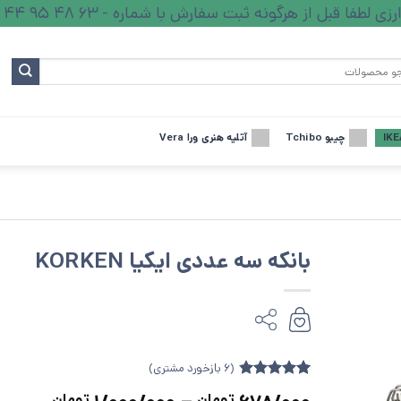
ا قبل از هرگونه ثبت سفارش با شماره - 63 48 95 44 - تماس بگیرید.
چیبو Tchibo
آتلیه هنری ورا Vera
بانکه سه عددی ایکیا KORKEN
(
6
بازخورد مشتری)
6
امتیازدهی
تومان
تومان