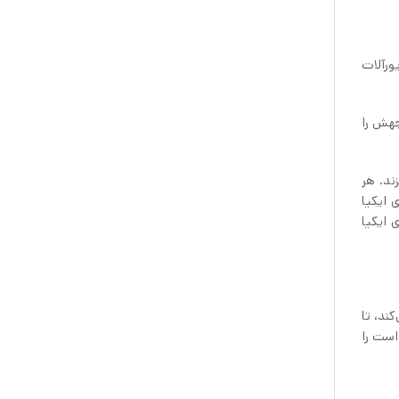
ا زیورآلات
جهش را
ا KORKEN ، نتوانست لبخند بزند. هر
 ایکیا
 ایکیا
‌کند، تا
اخل آن است را