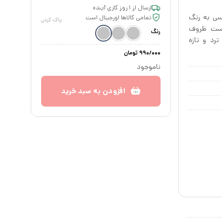
ه
ارسال از ۱ روز کاری آینده
 با درب کلیپسی به رنگ
تمامی کالاها اورجینال است
678/000 تومان
پاک کردن
 است. این ست ظروف
رنگ
تومان
ترد و تازه
990/000
تومان
ناموجود
افزودن به سبد خرید