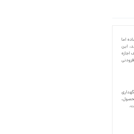
ده اما
د، این
 اجازه
ه یک افزودنی
 میلی‌لیتر است. سری KORKEN ایکیا برای نگهداری
محصول،