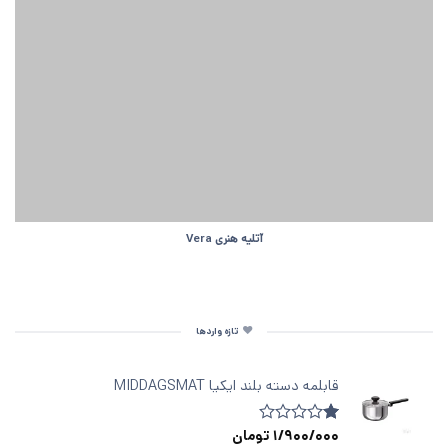
آتلیه هنری Vera
تازه واردها
قابلمه دسته‌ بلند ایکیا MIDDAGSMAT
1/900/000
تومان
1
امتیازدهی