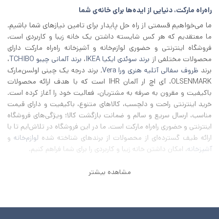
راه‌راه مارکت، دنیایی از ایده‌ها برای خانه‌ی شما
ما می‌خواهیم قسمتی از راه حل پایدار برای تامین نیازهای شما باشیم.
ما معتقدیم که هر کس شایسته داشتن یک خانه زیبا و کاربردی است،
فروشگاه اینترنتی و حضوری لوازم‌خانه و آشپزخانه راه‌راه مارکت دارای
محصولات مختلفی از
برند سوئدی ایکیا IKEA
،
برند آلمانی چیبو TCHIBO
،
برند
ظروف سفالی آتلیه هنری ورا Vera
, برند درجه یک چینی اولسن‌مارک
OLSENMARK، آی اچ‌ ار آلمان IHR است که با هدف ارائه محصولات
باکیفیت و مقرون به صرفه به مشتریان، فعالیت خود را آغاز کرده است.
خرید اینترنتی راحت و دلچسب، کالاهای متنوع، باکیفیت و دارای قیمت
مناسب، ارسال سریع و سالم و ضمانت بازگشت کالا؛ ویژگی‌های فروشگاه
اینترنتی و حضوری راه‌راه مارکت است. ما در این فروشگاه در تلاش‌ایم تا با
ارائه طیف گسترده‌ای از محصولات از برند‌های شناخته شده
لوازم‌خانه
و
آشپزخانه
، امکان داشتن خانه زیبا و کاربردی را برای شما فراهم کنیم.
مشاهده بیشتر