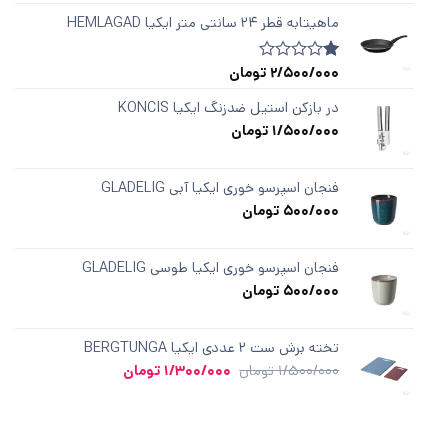
1.00
از
ماهیتابه قطر ۲۴ سانتی متر ایکیا HEMLAGAD
5
در
امتیازدهی
2/500/000
تومان
1
امتیازدهی
مشتری
1.00
از
در بازکن استیل ضدزنگ ایکیا KONCIS
5
1/500/000
تومان
در
امتیازدهی
مشتری
فنجان اسپرسو خوری ایکیا آبی GLADELIG
500/000
تومان
فنجان اسپرسو خوری ایکیا طوسی GLADELIG
500/000
تومان
تخته برش ست ۲ عددی ایکیا BERGTUNGA
قیمت
قیمت
1/500/000
تومان
1/300/000
تومان
اصلی
فعلی
1/500/000 تومان
1/300/000 تومان
بود.
است.