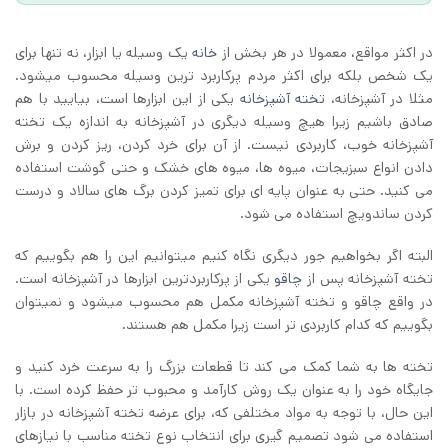
در اکثر مواقع، معمولا در هر بخش از
خانه
یک وسیله یا ابزار، نه تنها برای
یک شخص بلکه برای اکثر مردم پرکاربرد ترین وسیله محسوب میشود.
مثلا در آشپزخانه،
تخته آشپزخانه
یکی از این ابزارها است، بیایید با هم
صادق باشیم زیرا هیچ وسیله دیگری در آشپزخانه به اندازه یک تخته
آشپزخانه خوب، کاربردی نیست. از آن برای خرد کردن، ریز کردن و برش
دادن انواع سبزیجات، میوه ها، میوه های خشک و حتی گوشت استفاده
می کنید. حتی به عنوان پایه ای برای تمیز کردن برگ های سالاد و درست
کردن ساندویچ استفاده می شود.
البته اگر بخواهیم جور دیگری نگاه کنیم میتوانیم این را هم بگوییم که
تخته آشپزخانه پس از
چاقو
یکی از پرکاربردترین ابزارها در آشپزخانه است.
در واقع چاقو و تخته آشپزخانه مکمل هم محسوب میشود و نمیتوان
بگوییم که کدام کاربردی تر است زیرا مکمل هم هستند.
تخته ها به شما کمک می کند تا قطعات بزرگ را به سرعت خرد کنید و
جایگاه خود را به عنوان یک روش کارآمد و محبوب تر حفظ کرده است. با
این حال، با توجه به مواد مختلفی که، برای عرضه تخته آشپزخانه در بازار
استفاده می شود تصمیم گیری برای انتخاب نوع تخته مناسب با نیازهای