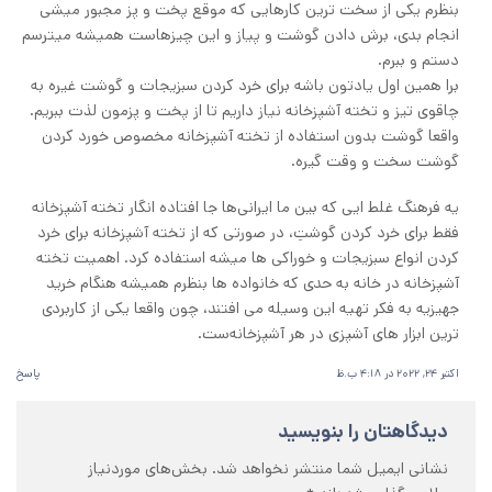
بنظرم یکی از سخت ترین کارهایی که موقع پخت و پز مجبور میشی
انجام بدی، برش دادن گوشت و پیاز و این چیزهاست همیشه میترسم
دستم و ببرم.
برا همین اول یادتون باشه برای خرد کردن سبزیجات و گوشت غیره به
چاقوی تیز و تخته آشپزخانه نیاز داریم تا از پخت و پزمون لذت ببریم.
واقعا گوشت بدون استفاده از تخته آشپزخانه مخصوص خورد کردن
گوشت سخت و وقت گیره.
یه فرهنگ غلط ایی که بین ما ایرانی‌ها جا افتاده انگار تخته آشپزخانه
فقط برای خرد کردن گوشتِ، در صورتی که از تخته آشپزخانه برای خرد
کردن انواع سبزیجات و خوراکی ها میشه استفاده کرد. اهمیت تخته
آشپزخانه در خانه به حدی که خانواده ها بنظرم همیشه هنگام خرید
جهیزیه به فکر تهیه این وسیله می افتند، چون واقعا یکی از کاربردی
ترین ابزار های آشپزی در هر آشپزخانه‌ست.
اکتبر 24, 2022 در 4:18 ب.ظ
پاسخ
دیدگاهتان را بنویسید
نشانی ایمیل شما منتشر نخواهد شد.
بخش‌های موردنیاز