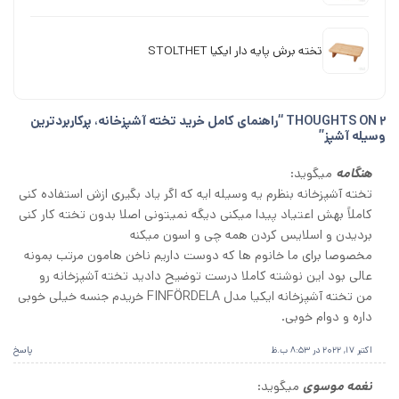
تخته برش پایه دار ایکیا STOLTHET
2 THOUGHTS ON “
راهنمای کامل خرید تخته آشپزخانه، پرکاربردترین
وسیله آشپز
”
هنگامه
میگوید:
تخته آشپزخانه بنظرم یه وسیله ایه که اگر یاد بگیری ازش استفاده کنی
کاملاً بهش اعتیاد پیدا میکنی دیگه نمیتونی اصلا بدون تخته کار کنی
بردیدن و اسلایس کردن همه چی و اسون میکنه
مخصوصا برای ما خانوم ها که دوست داریم ناخن هامون مرتب بمونه
عالی بود این نوشته کاملا درست توضیح دادید تخته آشپزخانه رو
من تخته آشپزخانه ایکیا مدل FINFÖRDELA خریدم جنسه خیلی خوبی
داره و دوام خوبی.
اکتبر 17, 2022 در 8:53 ب.ظ
پاسخ
نغمه موسوی
میگوید: