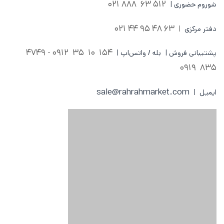
512 63 888 021
شوروم حضوری |
63 48 95 44 021
دفتر مرکزی
|
0912 - 4749
154 10 35
پشتیبانی فروش | بله / واتس‌اپ |
835 0919
sale@rahrahmarket.com
ایمیل |