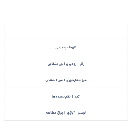
ظروف پذیرایی
رانر | رومیزی | زیر بشقابی
میز ناهارخوری | میز | صندلی
کمد | نظم‌دهنده‌ها
لوستر | آباژور | چراغ مطالعه