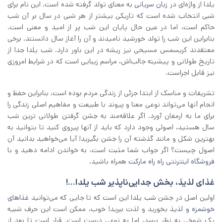
یلدا از واژه‌ای در
زبان سریانی
به معنای تولد گرفته شده است. این نام برای
شبی انتخاب شده است که تاریکی بیشتر از هر شبی در سال بر آن شب
حاکم است، اما در عین حال پایان این شب پر از امید و معنی است.
بنابراین این شب را تولد خورشید نامیدند و آن را آغاز سال دانستند. برخی
معتقدند کریسمس مسیحی نیز ریشه در این باور دارد. شب یلدا جدا از
تاریخ طولانی و پیشینه جالب‌اش، مراسم زیبایی است که در شرایط امروزی
نیز قابل اجراست.
تشریفات و مناسک از ابتدا جزئی از زندگی مردم بوده است، بنابراین حفظ و
انجام آنها می‌تواند نوعی معنا و پیوند با طبیعت و مفاهیم اصلی زندگی را
برای ما به ارمغان آورد. اگر علاقه‌مند به جشن گرفتن طولانی ترین شب
سال هستید، اصولی وجود دارد که باید از آنها پیروی کنید تا بتوانید به
بهترین شکل و مانند گذشته آن را جشن بگیرید! آیا می‌خواهید بدانید آن
اصول چیست؟ اگر جواب شما مثبت است، به خواندن ادامه دهید و با
فروشگاه اینترنتی راه راه مارکت
همراه باشید.
غذای لذیذ، بخش جدایی‌ناپذیر شب یلدا…!
اولین اصل در جشن
شب یلدا
این است که تا جایی که می‌توانید
غذا‌های
خوشمزه و لذیذ
بخورید و لذت ببرید! خوب، ممکن است این حرف شبیه
یک شوخی به نظر برسد، اما به نوعی درست است. قرار است تا بعد از