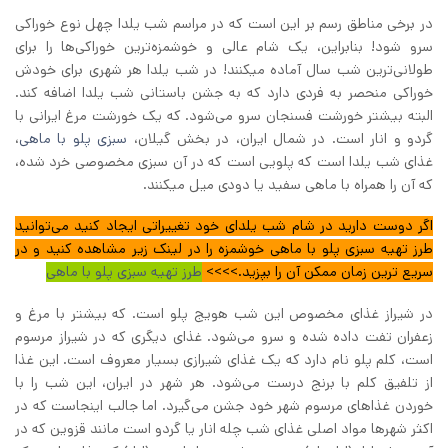
در برخی مناطق رسم بر این است که در مراسم شب یلدا چهل نوع خوراکی
سرو شود! بنابراین، یک شام عالی و خوشمزه‌ترین خوراکی‌ها را برای
طولانی‌ترین شب سال آماده میکنند! در شب یلدا هر شهری برای خودش
خوراکی منحصر به فردی دارد که به جشن باستانی شب یلدا اضافه کند.
البته بیشتر خورشت فسنجان سرو می‌شود. که یک خورشت مرغ ایرانی با
گردو و انار است. در شمال ایران، در بخش گیلان،
سبزی پلو با ماهی
،
غذای شب یلدا است که پلویی است که در آن سبزی مخصوصی خرد شده،
که آن را همراه با ماهی سفید یا دودی میل میکنند.
اگر دوست دارید در شام شب یلدای خود تغییراتی ایجاد کنید می‌توانید
طرز تهیه سبزی پلو با ماهی خوشمزه را در لینک زیر مشاهده کنید و در
سریع ترین زمان ممکن آن را بپزید.>>>>
طرز تهیه سبزی پلو با ماهی
در شیراز غذای مخصوص این شب هویج پلو است. که بیشتر با مرغ و
زعفران تفت داده شده و سرو می‌شود. غذای دیگری که در شیراز مرسوم
است، کلم پلو نام دارد که یک غذای شیرازی بسیار معروف است. این غذا
از تلفیق کلم با برنج درست می‌شود. هر شهر در ایران، این شب را با
خوردن غذاهای مرسوم شهر خود جشن می‌گیرد. اما جالب اینجاست که در
اکثر شهرها مواد اصلی غذای شب چله انار یا گردو است مانند قزوین که در