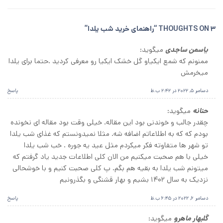
3 THOUGHTS ON “
راهنمای خرید شب یلدا
”
یاسمن ساجدی
میگوید:
ممنونم که شمع ایکیاو گل خشک ایکیا رو معرفی کردید .حتما برای یلدا
میخرمش
دسامبر 5, 2022 در 2:42 ب.ظ
پاسخ
حنانه
میگوید:
چقدر جالب و خوندنی بود این مقاله. خیلی وقت بود مقاله ای نخونده
بودم که که به اطلاعاتم اضافه شه. مثلا نمیدونستم که غذای شب یلدا
تو شهر ها متفاوته فکر میکردم مثل عید یه جوره . خب شب یلدا
خیلی با هم صحبت میکنیم من الان کلی اطلاعات جدید یاد گرفتم که
میتونم شب یلدا به بقیه هم بگم. پ کلی صحبت کنیم و با خوشحالی
نزدیک به سال ۱۴۰۲ بشیم و بهار قشنگی و بگذرونیم
دسامبر 6, 2022 در 6:45 ب.ظ
پاسخ
گلبهار ماهرو
میگوید: