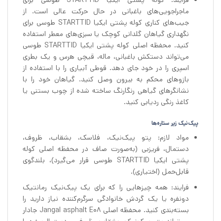
فرایند: کوله پشتی ایکیا STARTTID طوسی برای
ماجراجویی‌های باغبانی در حال حرکت عالی است. از
جیب‌های کناری کوله پشتی ایکیا STARTTID طوسی برای
نگهداری گیاهان گلدانی کوچک یا سبزی‌های معطر استفاده
کنید. محفظه اصلی کوله پشتی ایکیا STARTTID طوسی
می‌تواند دستکش باغبانی، ماله، قیچی هرس و یک بطری
اسپری را در خود جای دهد. قوطی آبیاری را با استفاده از
بازوهای محکم به بیرون وصل کنید. گیاهان خود را با
نشانگرهای گیاهی رنگارنگ ساخته شده از چوب بستنی یا
کاغذ رنگی ردیابی کنید.
پیک‌نیک زیر ستاره‌ها
مواد لازم: پتو پیک‌نیک، فلاسک، بشقاب، ظروف،
دستمال، فریزبی (به‌صورت صاف در محفظه اصلی کوله
پشتی ایکیا STARTTID طوسی قرار می‌گیرد)، بلندگوی
قابل‌حمل (اختیاری).
فرایند: همه چیزهایی را که برای یک پیک‌نیک رمانتیک
دونفره یا یک گردش خانوادگی سرگرم‌کننده نیاز دارید را
بسته‌بندی کنید. محفظه اصلی Jangal asphalt E08 جادار