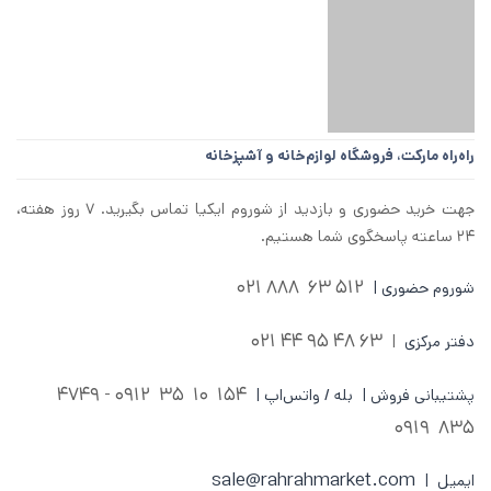
راه‌راه مارکت،
فروشگاه لوازم‌خانه و آشپزخانه
جهت خرید حضوری و بازدید از شوروم ایکیا تماس بگیرید. ۷ روز هفته،
۲۴ ساعته پاسخگوی شما هستیم.
512 63 888 021
شوروم حضوری |
63 48 95 44 021
دفتر مرکزی
|
0912 - 4749
154 10 35
پشتیبانی فروش | بله / واتس‌اپ |
835 0919
sale@rahrahmarket.com
ایمیل |