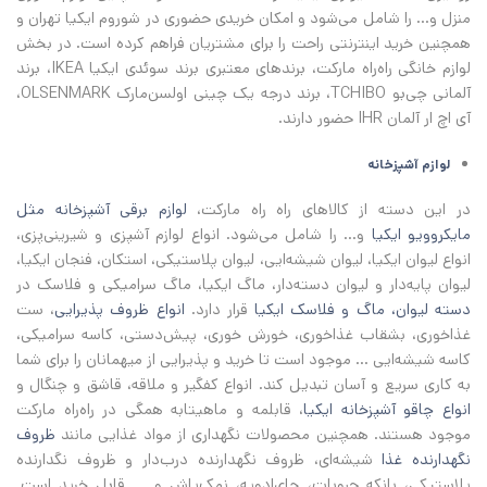
منزل و... را شامل می‌شود و امکان خریدی حضوری در شوروم ایکیا تهران و
همچنین خرید اینترنتی راحت را برای مشتریان فراهم کرده است. در بخش
لوازم خانگی راه‌راه مارکت، برندهای معتبری برند سوئدی ایکیا IKEA، برند
آلمانی چی‌بو TCHIBO، برند درجه یک چینی اولسن‌مارک OLSENMARK،
آی اچ‌ ار آلمان IHR حضور دارند.
لوازم‌ آشپزخانه
در این دسته از کالاهای راه راه مارکت،
لوازم برقی آشپزخانه مثل
مایکروویو ایکیا
و... را شامل می‌شود. انواع لوازم آشپزی و شیرینی‌پزی،
انواع لیوان ایکیا، لیوان شیشه‌ایی، لیوان پلاستیکی، استکان، فنجان ایکیا،
لیوان پایه‌دار و لیوان دسته‌دار، ماگ ایکیا، ماگ سرامیکی و فلاسک در
دسته لیوان، ماگ و فلاسک ایکیا
قرار دارد.
انواع ظروف پذیرایی
، ست
غذاخوری، بشقاب غذاخوری، خورش خوری، پیش‌دستی، کاسه سرامیکی،
کاسه شیشه‌ایی ... موجود است تا خرید و پذیرایی از میهمانان را برای شما
به کاری سریع و آسان تبدیل کند. انواع کفگیر و ملاقه، قاشق و چنگال و
انواع چاقو آشپزخانه ایکیا
، قابلمه و ماهیتابه همگی در راه‌راه مارکت
موجود هستند. همچنین محصولات نگهداری از مواد غذایی مانند
ظروف
نگهدارنده غذا
شیشه‌ای، ظروف نگهدارنده درب‌دار و ظروف نگدارنده
پلاستیکی، بانکه حبوبات، جای‌ادویه، نمک‌پاش و ... قابل خرید است.