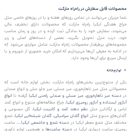
محصولات قابل سفارش در راه‌راه مارکت
شما عزیزان می‌توانید در تمامی روزهای هفته و یا در روزهای خاصی مثل
حراج هفتگی ایکیا راه‌راه مارکت که محصولات دارای تخفیف عالی
می‌شوند، سفارش خود را به سادگی ثبت کرده و در روز و زمان مناسب
خود، درب منزل تحویل بگیرید. بعضی از دسته‌های اصلی و زیر
مجموعه‌های پرطرفدار محصولات راه‌راه مارکت شامل مواردی می‌شود که
در ادامه به معرفی آن‌ها می‌پردازیم که امکان خرید حضوری از شوروم و یا
ارسال سریع برای آن‌ها وجود دارد.
لوازم‌خانه
یکی از متنوع‌ترین بخش‌های راه‌راه مارکت، بخش لوازم خانه است که
محصولاتی مثل میز ناهارخوری، میز عسلی، میز جلو مبلی و انواع صندلی
در
دسته میز ناهارخوری، میز عسلی و صندلی راحتی ایکیا
گرفته تا
انواع
آباژور ایستاده و آباژور رومیزی ایکیا
، چراغ مطالعه‌های متنوع و انواع کمد
لباس و ارگانایزر مثل
نظم دهند کمد و کابینت ایکیا
، گل مصنوعی و
گلدان‌های متنوع مثل
انواع گلدان سرامیکی، گلدان شیشه‌ایی ایکیا
، شمع
مختلف مثل شمع معطر ایکیا در
دسته شمع و جاشمعی ایکیا
...، ساعت
رومیزی ساعت دیواری ایکیا در
دسته ساعت‌ها
و همچنین لوازم دکوری