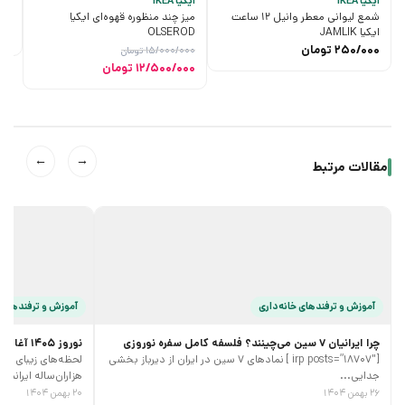
ایکیا IKEA
ایکیا IKEA
ایکیا
شمع لیوانی معطر وانیل 12 ساعت
میز چند منظوره قهوه‌ای ایکیا
ساعت
ایکیا JAMLIK
OLSEROD
00
250/000
تومان
15/000/000
تومان
قیمت
قیمت
12/500/000
تومان
اصلی
فعلی
15/000/000 تومان
12/500/000 تومان
بود.
است.
←
→
مقالات مرتبط
آموزش و ترفند‌های خانه‌داری
آموزش و ترفند‌های 
چرا ایرانیان 7 سین می‌چینند؟ فلسفه کامل سفره نوروزی
نوروز 1405 آغازی پر جنب و جوش
[irp posts=”18707″ ] نمادهای 7 سین در ایران از دیرباز بخشی
جدایی...
هزاران‌ساله ایرانیان،
۲۶ بهمن ۱۴۰۴
۲۰ بهمن ۱۴۰۴