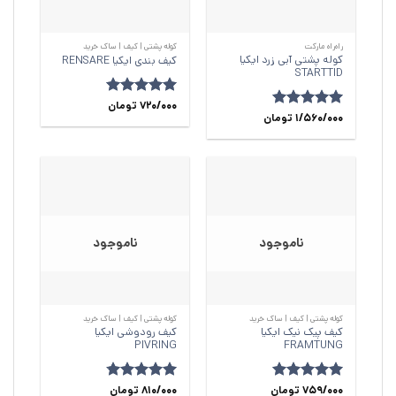
راه‌راه مارکت
کوله پشتی | کیف | ساک خرید
کوله پشتی آبی زرد ایکیا
کیف بندی ایکیا RENSARE
STARTTID
720/000
امتیاز
4.93
تومان
امتیاز
5
1/560/000
از
تومان
از 5
5
ناموجود
ناموجود
کوله پشتی | کیف | ساک خرید
کوله پشتی | کیف | ساک خرید
کیف پیک نیک ایکیا
کیف رودوشی ایکیا
PIVRING
FRAMTUNG
امتیاز
759/000
5
از
تومان
810/000
امتیاز
4.74
تومان