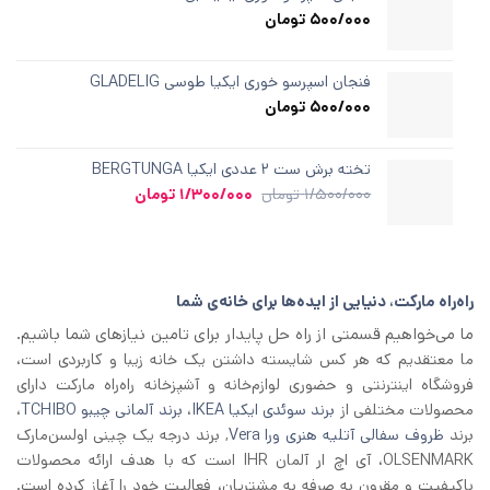
500/000
تومان
فنجان اسپرسو خوری ایکیا طوسی GLADELIG
500/000
تومان
تخته برش ست ۲ عددی ایکیا BERGTUNGA
قیمت
قیمت
1/500/000
تومان
1/300/000
تومان
اصلی
فعلی
1/500/000 تومان
1/300/000 تومان
بود.
است.
راه‌راه مارکت، دنیایی از ایده‌ها برای خانه‌ی شما
ما می‌خواهیم قسمتی از راه حل پایدار برای تامین نیازهای شما باشیم.
ما معتقدیم که هر کس شایسته داشتن یک خانه زیبا و کاربردی است،
فروشگاه اینترنتی و حضوری لوازم‌خانه و آشپزخانه راه‌راه مارکت دارای
محصولات مختلفی از
برند سوئدی ایکیا IKEA
،
برند آلمانی چیبو TCHIBO
،
برند
ظروف سفالی آتلیه هنری ورا Vera
, برند درجه یک چینی اولسن‌مارک
OLSENMARK، آی اچ‌ ار آلمان IHR است که با هدف ارائه محصولات
باکیفیت و مقرون به صرفه به مشتریان، فعالیت خود را آغاز کرده است.