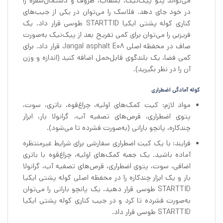
می‌تواند پتو پیک‌نیک، بشقاب، ظروف و دستمال‌سفره را
در خود جای دهد. فلاسک را می‌توان در یکی از جیب‌های
کناری کوله پشتی ایکیا STARTTID طوسی قرار داد. یک
فریزبی را می‌توان برای کمی تفریح بعد از پیک‌نیک به‌صورت
صاف در محفظه اصلی Jangal asphalt E08 قرار داد. برای
کمی فضا، یک بلندگوی قابل‌حمل اضافه کنید (اندازه و وزن
آن را در نظر بگیرید).
کوله آمادگی اضطراری
مواد لازم: کیت کمک‌های اولیه، چراغ‌قوه، باتری، سوت،
پتوی اضطراری، قرص‌های تصفیه آب، گرانولا بار، ابزار
چندکاره، پانچو بارانی (به‌صورت فشرده تا می‌شود).
فرایند: با یک کیت اضطراری سفارشی برای شرایط غیرمنتظره
آماده باشید. یک جعبه کمک‌های اولیه، چراغ‌قوه با باتری
اضافی، سوت، پتوی اضطراری، قرص‌های تصفیه آب، گرانولا
بار و یک ابزار چندکاره را در محفظه اصلی کوله پشتی ایکیا
STARTTID طوسی قرار دهید. یک پانچو بارانی را می‌توان
به‌صورت فشرده تا کرد و در جیب کناری کوله پشتی ایکیا
STARTTID طوسی قرار داد.