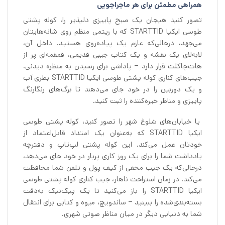
همراهی مطمئن برای هر ماجراجویی
تصور کنید هیجان یک صبح پاییزی دلپذیر را، کوله پشتی
طوسی ایکیا STARTTID که با ریتمی منظم روی شانه‌هایتان
می‌جهد، درحالی‌که عازم یک پیاده‌روی هستید. داخل آن،
لابه‌لای یک نقشه و یک کتاب جیبی قدیمی، قمقمه‌ای پر از
هات‌چاکلت قرار دارد – پاداشی برای رسیدن به منظره دیدنی.
جیب‌های کناری کوله پشتی طوسی ایکیا STARTTID بطری آب
و یک دوربین را در خود جای می‌دهند تا برگ‌های رنگارنگ
پاییزی و مناظر خیره‌کننده را ثبت کنید.
یا خیابان‌های شلوغ شهر را تصور کنید، کوله پشتی طوسی
ایکیا STARTTID که به‌عنوان یک امتداد قابل‌اعتماد از
خودتان عمل می‌کند. این کوله پشتی لپ‌تاپ و دفترچه
یادداشت شما را برای یک روز کاری پربار در خود جای می‌دهد،
درحالی‌که یک جیب مخفی از کیف پول و تلفن شما محافظت
می‌کند. در زمان استراحت ناهار، جیب کناری کوله پشتی طوسی
ایکیا STARTTID را باز می‌کنید تا یک پیک‌نیک به‌دقت
بسته‌بندی‌شده را ببینید – ساندویچ، میوه و کتابی برای انتقال
شما به دنیایی دیگر در میان مناظر صوتی شهری.