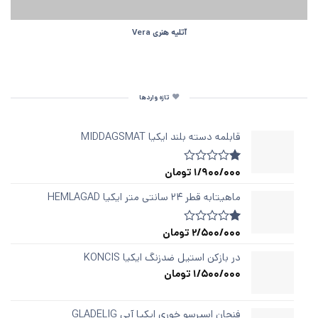
آتلیه هنری Vera
تازه واردها
قابلمه دسته‌ بلند ایکیا MIDDAGSMAT
1/900/000
تومان
1
امتیازدهی
1.00
از
ماهیتابه قطر ۲۴ سانتی متر ایکیا HEMLAGAD
5
در
امتیازدهی
2/500/000
تومان
1
امتیازدهی
مشتری
1.00
از
در بازکن استیل ضدزنگ ایکیا KONCIS
5
1/500/000
تومان
در
امتیازدهی
مشتری
فنجان اسپرسو خوری ایکیا آبی GLADELIG