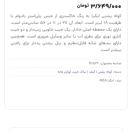
3
امتیازدهی
3/649/000
تومان
4.89
از 5
در
کوله پشتی ایکیا به رنگ خاکستری از جنس پلی‌استر بادوام با
امتیازدهی
مشتری
ظرفیت ۱۸ لیتر است. ابعاد آن ۲۷ در ۱۱ در ۵۶ سانتی‌متر است.
دارای یک محفظه اصلی جادار، یک جیب جلویی زیپ‌دار و دو جیب
کناری توری برای بطری آب یا سایر وسایل ضروری است. همچنین
دارای بندهای شانه قابل‌تنظیم و پنل پشتی پددار برای راحتی
بیشتر است.
شناسه محصول:
R1522
دسته:
کوله پشتی | کیف | ساک خرید
,
لوازم خانه
برند:
ایکیا IKEA