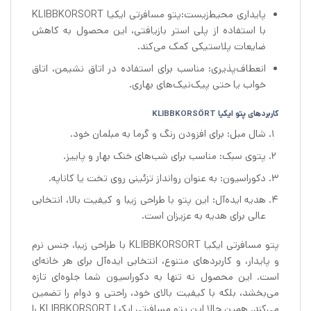
پایداری محیط‌زیست:پتو مسافرتی ایکیا KLIBBKORSORT
با استفاده از پلی استر بازیافتی، این محصول به کاهش
ضایعات پلاستیکی کمک می‌کند.
انعطاف‌پذیری: مناسب برای استفاده در اتاق نشیمن، اتاق
خواب یا حتی پیک‌نیک‌های بهاری.
کاربردهای پتو ایکیا KLIBBKORSÖRT
شال مبل: برای افزودن رنگ و گرما به مبلمان خود.
پتوی سبک: مناسب برای شب‌های خنک بهار و پاییز.
دکوراسیون: به عنوان روانداز تزئینی روی تخت یا کاناپه.
هدیه ایده‌آل: این پتو با طراحی زیبا و کیفیت بالا، انتخابی
عالی برای هدیه به عزیزان است.
پتو مسافرتی ایکیا KLIBBKORSORT با طراحی زیبا، جنس نرم
و پایدار، و کاربردهای متنوع، انتخابی ایده‌آل برای هر خانه‌ای
است. این محصول نه تنها به دکوراسیون شما جلوه‌ای تازه
می‌بخشد، بلکه با کیفیت بالای خود، راحتی و دوام را تضمین
می‌کند. همین حالا این پتو مسافرتی ایکیا KLIBBKORSORT را