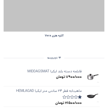
آتلیه هنری Vera
تازه واردها
قابلمه دسته‌ بلند ایکیا MIDDAGSMAT
1/900/000
تومان
ماهیتابه قطر ۲۴ سانتی متر ایکیا HEMLAGAD
2/500/000
تومان
1
امتیازدهی
1.00