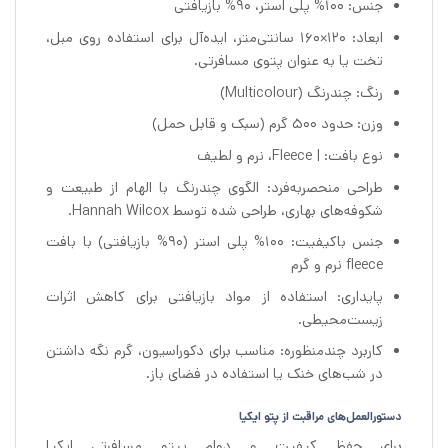
جنس: 100% پلی استر، 90% بازیافتی
ابعاد: 120×160 سانتی‌متر، ایده‌آل برای استفاده روی مبل،
تخت یا به عنوان پتوی مسافرتی.
رنگ: چندرنگ (Multicolour)
وزن: حدود 500 گرم (سبک و قابل حمل)
نوع بافت: | Fleece، نرم و لطیف
طراحی منحصربه‌فرد: الگوی چندرنگ با الهام از طبیعت و
شکوفه‌های بهاری، طراحی شده توسط Hannah Wilcox.
جنس باکیفیت: 100% پلی استر (90% بازیافتی) با بافت
fleece نرم و گرم
پایداری: استفاده از مواد بازیافتی برای کاهش اثرات
زیست‌محیطی.
کاربرد چندمنظوره: مناسب برای دکوراسیون، گرم نگه داشتن
در شب‌های خنک یا استفاده در فضای باز.
دستورالعمل‌های مراقبت از پتو ایکیا
برای حفظ کیفیت و دوام پپتو مسافرتی ایکیا