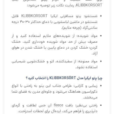
KLIBBKORSORT، رعایت نکات زیر توصیه می‌شود:
شستشو: پتو مسافرتی ایکیا KLIBBKORSORT قابل
شستشو در ماشین لباسشویی با دمای حداکثر 30-40 درجه
سانتی‌گراد (چرخه ملایم).
مواد شوینده: از شوینده‌های ملایم استفاده کنید و از
مصرف بیش از حد مواد شوینده خودداری کنید. خشک
کردن: خشک کردن در دمای پایین یا خشک شدن در هوای
آزاد.
مواد ممنوعه: از سفیدکننده، اتو و خشک‌شویی شیمیایی
استفاده نشود.
چرا پتو ایکیا مدل KLIBBKORSÖRT را انتخاب کنید؟
زیبایی و کارایی: طراحی جذاب این پتو به راحتی با انواع
دکوراسیون هماهنگ می‌شود و جلوه‌ای مدرن به فضای شما
می‌بخشد.
راحتی بی‌نظیر: بافت fleece آن حس لطافت و گرمای
دلپذیری را فراهم می‌کند، ایده‌آل برای لحظات استراحت.