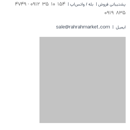
0912 - 4749
154 10 35
پشتیبانی فروش | بله / واتس‌اپ |
835 0919
sale@rahrahmarket.com
ایمیل |