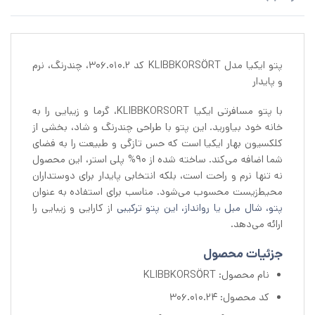
پتو ایکیا مدل KLIBBKORSÖRT کد 306.010.2، چندرنگ، نرم
و پایدار
با پتو مسافرتی ایکیا KLIBBKORSORT، گرما و زیبایی را به
خانه خود بیاورید. این پتو با طراحی چندرنگ و شاد، بخشی از
کلکسیون بهار ایکیا است که حس تازگی و طبیعت را به فضای
شما اضافه می‌کند. ساخته شده از 90% پلی استر، این محصول
نه تنها نرم و راحت است، بلکه انتخابی پایدار برای دوستداران
محیط‌زیست محسوب می‌شود. مناسب برای استفاده به عنوان
پتو، شال مبل یا روانداز، این پتو ترکیبی
از کارایی و زیبایی را
ارائه می‌دهد.
جزئیات محصول
نام محصول: KLIBBKORSÖRT
کد محصول: 306.010.24