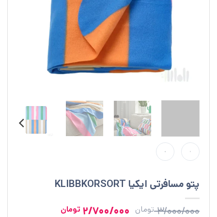
پتو مسافرتی ایکیا KLIBBKORSORT
قیمت
قیمت
2/700/000
3/000/000
تومان
تومان