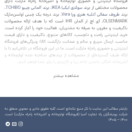
فروشگاه اینترنتی و حضوری لوازم‌خانه و آشپزخانه راه‌راه مارکت دارای
محصولات مختلفی از
برند سوئدی ایکیا IKEA
،
برند آلمانی چیبو TCHIBO
،
برند
ظروف سفالی آتلیه هنری ورا Vera
, برند درجه یک چینی اولسن‌مارک
OLSENMARK، آی اچ‌ ار آلمان IHR است که با هدف ارائه محصولات
باکیفیت و مقرون به صرفه به مشتریان، فعالیت خود را آغاز کرده است.
خرید اینترنتی راحت و دلچسب، کالاهای متنوع، باکیفیت و دارای قیمت
مناسب، ارسال سریع و سالم و ضمانت بازگشت کالا؛ ویژگی‌های فروشگاه
اینترنتی و حضوری راه‌راه مارکت است. ما در این فروشگاه در تلاش‌ایم تا با
ارائه طیف گسترده‌ای از محصولات از برند‌های شناخته شده
لوازم‌خانه
و
آشپزخانه
، امکان داشتن خانه زیبا و کاربردی را برای شما فراهم کنیم.
مشاهده بیشتر
بازنشر مطالب این سایت با ذکر منبع بلامانع است. کلیه حقوق مادی و معنوی متعلق به
شرکت پویشگران راه تجارت آسیا (فروشگاه لوازم‌خانه و آشپزخانه راه‌راه مارکت) است.
۱۴۰۰ – ۱۴۰۵