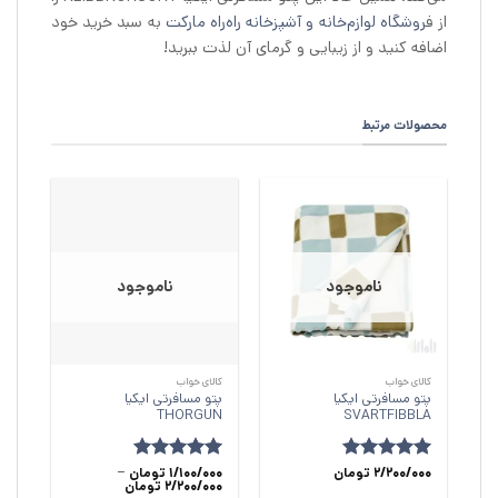
از ف
روشگاه لوازم‌خانه و آشپزخانه راه‌راه مارکت
به سبد خرید خود
اضافه کنید و از زیبایی و گرمای آن لذت ببرید!
محصولات مرتبط
ناموجود
ناموجود
کالای خواب
کالای خواب
پتو مسافرتی ایکیا
پتو مسافرتی ایکیا
THORGUN
SVARTFIBBLA
امتیاز
5
2/200/000
از
تومان
امتیاز
1/100/000
4.92
تومان
–
محدوده
2/200/000
تومان
5
از 5