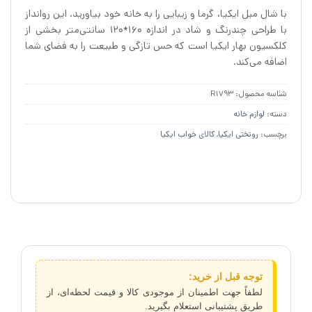
اصلی
فعلی
با شال مبل ایکیا، گرما و زیبایی را به خانه خود بیاورید. این روانداز
3/000/000 تومان
/700/000
با طراحی چندرنگ و شاد در اندازه ۱۶۰*۱۲۰ سانتی‌متر بخشی از
بود.
است.
کلکسیون بهار ایکیا است که حس تازگی و طبیعت را به فضای شما
اضافه می‌کند.
شناسه محصول:
R1793
دسته:
لوازم خانه
برچسب:
روتختی ایکیا
,
کالای خواب ایکیا
توجه قبل از خرید:
لطفاً جهت اطمینان از موجودی کالا و قیمت لحظه‌ای، از
طریق پشتیبانی استعلام بگیرید.