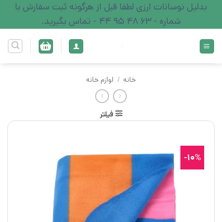
Ski
بدلیل نوسانات ارزی لطفا قبل از هرگونه ثبت سفارش با
t
شماره - 63 48 95 44 - تماس بگیرید.
conten
خانه
/
لوازم خانه
فیلتر
10%-