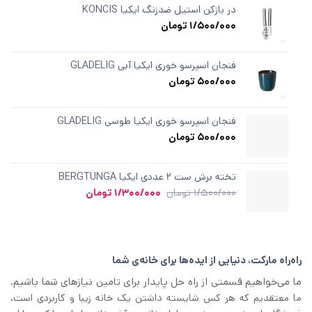
از
در بازکن استیل ضدزنگ ایکیا KONCIS
5
1/500/000
تومان
در
امتیازدهی
مشتری
فنجان اسپرسو خوری ایکیا آبی GLADELIG
500/000
تومان
فنجان اسپرسو خوری ایکیا طوسی GLADELIG
500/000
تومان
تخته برش ست ۲ عددی ایکیا BERGTUNGA
قیمت
قیمت
1/500/000
تومان
1/300/000
تومان
اصلی
فعلی
1/500/000 تومان
1/300/000 تومان
بود.
است.
راه‌راه مارکت، دنیایی از ایده‌ها برای خانه‌ی شما
ما می‌خواهیم قسمتی از راه حل پایدار برای تامین نیازهای شما باشیم.
ما معتقدیم که هر کس شایسته داشتن یک خانه زیبا و کاربردی است،