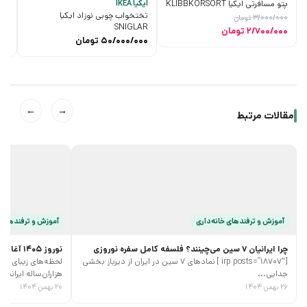
پتو مسافرتی ایکیا KLIBBKORSORT
ایکیا IKEA
ایکیا
تختخواب چوبی نوزاد ایکیا
پتو
3/000/000
تومان
LA
SNIGLAR
قیمت
قیمت
2/700/000
تومان
50/000/000
تومان
00
اصلی
فعلی
3/000/000 تومان
2/700/000 تومان
بود.
است.
←
→
مقالات مرتبط
آموزش و ترفند‌های خانه‌داری
آموزش و ترفند‌های 
چرا ایرانیان 7 سین می‌چینند؟ فلسفه کامل سفره نوروزی
نوروز 1405 آغازی پر جنب و جوش
[irp posts=”18707″ ] نمادهای 7 سین در ایران از دیرباز بخشی
جدایی...
هزاران‌ساله ایرانیان،
۲۶ بهمن ۱۴۰۴
۲۰ بهمن ۱۴۰۴