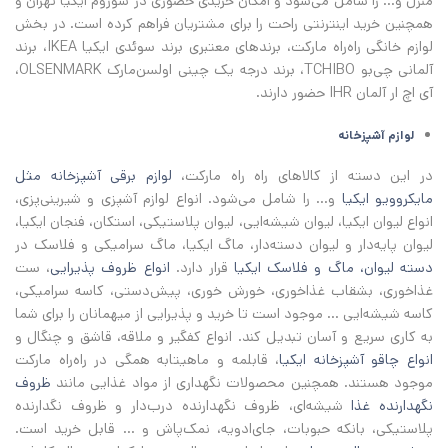
منزل و... را شامل می‌شود و امکان خریدی حضوری در شوروم ایکیا تهران و
همچنین خرید اینترنتی راحت را برای مشتریان فراهم کرده است. در بخش
لوازم خانگی راه‌راه مارکت، برندهای معتبری برند سوئدی ایکیا IKEA، برند
آلمانی چی‌بو TCHIBO، برند درجه یک چینی اولسن‌مارک OLSENMARK،
آی اچ‌ ار آلمان IHR حضور دارند.
لوازم‌ آشپزخانه
در این دسته از کالاهای راه راه مارکت،
لوازم برقی آشپزخانه مثل
مایکروویو ایکیا
و... را شامل می‌شود. انواع لوازم آشپزی و شیرینی‌پزی،
انواع لیوان ایکیا، لیوان شیشه‌ایی، لیوان پلاستیکی، استکان، فنجان ایکیا،
لیوان پایه‌دار و لیوان دسته‌دار، ماگ ایکیا، ماگ سرامیکی و فلاسک در
دسته لیوان، ماگ و فلاسک ایکیا
قرار دارد.
انواع ظروف پذیرایی
، ست
غذاخوری، بشقاب غذاخوری، خورش خوری، پیش‌دستی، کاسه سرامیکی،
کاسه شیشه‌ایی ... موجود است تا خرید و پذیرایی از میهمانان را برای شما
به کاری سریع و آسان تبدیل کند. انواع کفگیر و ملاقه، قاشق و چنگال و
انواع چاقو آشپزخانه ایکیا
، قابلمه و ماهیتابه همگی در راه‌راه مارکت
موجود هستند. همچنین محصولات نگهداری از مواد غذایی مانند
ظروف
نگهدارنده غذا
شیشه‌ای، ظروف نگهدارنده درب‌دار و ظروف نگدارنده
پلاستیکی، بانکه حبوبات، جای‌ادویه، نمک‌پاش و ... قابل خرید است.