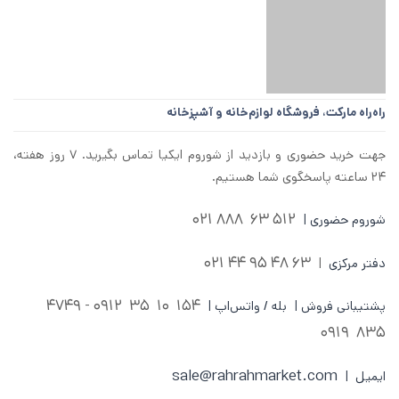
راه‌راه مارکت،
فروشگاه لوازم‌خانه و آشپزخانه
جهت خرید حضوری و بازدید از شوروم ایکیا تماس بگیرید. ۷ روز هفته،
۲۴ ساعته پاسخگوی شما هستیم.
512 63 888 021
شوروم حضوری |
63 48 95 44 021
دفتر مرکزی
|
0912 - 4749
154 10 35
پشتیبانی فروش | بله / واتس‌اپ |
835 0919
sale@rahrahmarket.com
ایمیل |