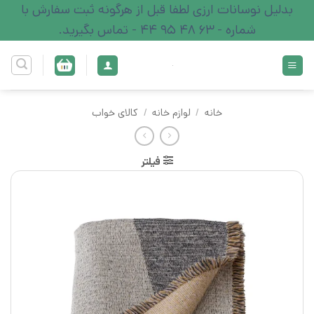
Ski
بدلیل نوسانات ارزی لطفا قبل از هرگونه ثبت سفارش با
t
شماره - 63 48 95 44 - تماس بگیرید.
conten
خانه
/
لوازم خانه
/
کالای خواب
فیلتر