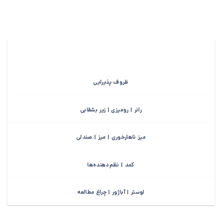
ظروف پذیرایی
رانر | رومیزی | زیر بشقابی
میز ناهارخوری | میز | صندلی
کمد | نظم‌دهنده‌ها
لوستر | آباژور | چراغ مطالعه