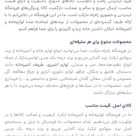
خرید اینترنتی راحت و دلچسب، کالاهای متنوع، باکیفیت و دارای قیمت
مناسب، ارسال سریع و سالم و ضمانت بازگشت کالا؛ ویژگی‌های فروشگاه
اینترنتی و حضوری راه‌راه مارکت است. ما در این فروشگاه در تلاش‌ایم تا با
ارائه طیف گسترده‌ای از محصولات از برند‌های شناخته شده
لوازم‌خانه
و
آشپزخانه
، امکان داشتن خانه زیبا و کاربردی را برای شما فراهم کنیم.
محصولات متنوع برای هر سلیقه‌ای
در فروشگاه راه‌راه مارکت، شما می‌توانید انواع لوازم خانه و آشپزخانه از برند
سوئدی ایکیا، برند آلمانی چی‌بو و برند درجه یک چینی اولسن‌مارک از جمله
انواع نظم‌دهنده‌ها، میز و صندلی،
لوازم آشپزی، ظروف آشپزخانه
مانند
دستمال، قاشق و چنگال، چاقو، لوازم دکوری، آباژور و چراغ مطالعه، گل
مصنوعی و گلدان سفالی گلدان شیشه‌ایی، شمع و جاشمعی و… را خریداری
کنید. محصولات ما در سبک‌ها و طرح‌های مختلف عرضه می‌شوند تا با هر
سلیقه‌ای سازگار باشند.
کالای اصل، قیمت مناسب
ما در فروشگاه لوازم‌خانه و آشپزخانه ایکیا، کیفیت و اصالت کالاها را در
اولویت قرار می‌دهیم. تمام محصولات ما اورجینال با لیبل و بسته‌بندی
اصل برند سوئدی ایکیا، برند آلمانی چی‌بو و برند درجه یک چینی
اولسن‌مارک می‌باشد که از نظر کیفیت و دوام، شناخته شده است به طور