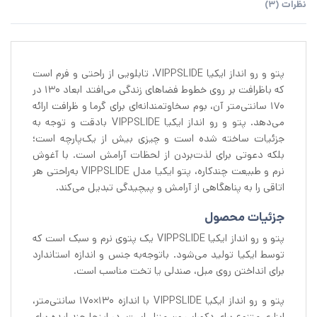
نظرات (3)
پتو و رو انداز ایکیا VIPPSLIDE، تابلویی از راحتی و فرم است
که باظرافت بر روی خطوط فضاهای زندگی می‌افتد ابعاد ۱۳۰ در
۱۷۰ سانتی‌متر آن، بوم سخاوتمندانه‌ای برای گرما و ظرافت ارائه
می‌دهد. پتو و رو انداز ایکیا VIPPSLIDE بادقت و توجه به
جزئیات ساخته شده است و چیزی بیش از یک‌پارچه است؛
بلکه دعوتی برای لذت‌بردن از لحظات آرامش است. با آغوش
نرم و طبیعت چندکاره، پتو ایکیا مدل VIPPSLIDE به‌راحتی هر
اتاقی را به پناهگاهی از آرامش و پیچیدگی تبدیل می‌کند.
جزئیات محصول
پتو و رو انداز ایکیا VIPPSLIDE یک پتوی نرم و سبک است که
توسط ایکیا تولید می‌شود. باتوجه‌به جنس و اندازه استاندارد
برای انداختن روی مبل، صندلی یا تخت مناسب است.
پتو و رو انداز ایکیا VIPPSLIDE با اندازه 130×170 سانتی‌متر،
ابزاری متنوع برای دکوراسیون منزل است. در اینجا چند ایده برای