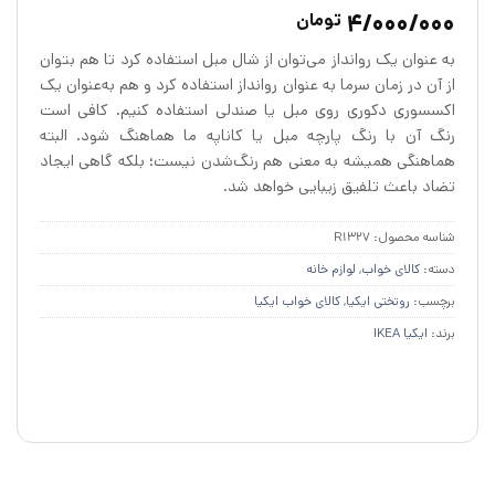
3
امتیازدهی
5
4/000/000
تومان
از 5 در
امتیازدهی
به عنوان یک روانداز می‌توان از شال مبل استفاده کرد تا هم بتوان
مشتری
از آن در زمان سرما به عنوان روانداز استفاده کرد و هم به‌عنوان یک
اکسسوری دکوری روی مبل یا صندلی استفاده کنیم. کافی است
رنگ آن با رنگ پارچه مبل یا کاناپه ما هماهنگ شود. البته
هماهنگی همیشه به معنی هم رنگ‌شدن نیست؛ بلکه گاهی ایجاد
تضاد باعث تلفیق زیبایی خواهد شد.
شناسه محصول:
R1327
دسته:
کالای خواب
,
لوازم خانه
برچسب:
روتختی ایکیا
,
کالای خواب ایکیا
برند:
ایکیا IKEA