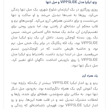
پتو ایکیا مدل VIPPSLIDE و مبل تنها
روزی روزگاری در یک آپارتمان شلوغ شهری، یک مبل تنها زندگی
می‌کرد. روزها به شب‌ها تبدیل می‌شد و او ساکت و تنها
می‌نشست و برای داشتن همراهی آرزو می‌کرد. کوسن‌های نرم و
قاب محکم آن نشانه‌ای از راحتی بود، اما بدون روحی برای
تقسیم‌کردن آن، مانند یک صحنه خالی احساس می‌شد. سپس
یک روز، بسته کوچکی رسید. داخل آن یک پتو ایکیا مدل
VIPPSLIDE بود، یک لکه رنگارنگ در برابر رنگ خنثی مبل. نرم
بود و حاشیه ظریفی داشت که در کوچک‌ترین نسیم
می‌رقصید. مبل در ابتدا تردید داشت، بااحتیاط پتو ایکیا مدل
VIPPSLIDE را روی بازویش انداخت. ناگهان اتاق تغییر کرد.
مبل دیگر تنها نبود.
یک همراه گرم
پتو و رو انداز ایکیا VIPPSLIDE بیشتر از یک‌تکه پارچه بود؛
یک آغوش گرم، یک همراه دلگرم‌کننده بود. به‌زودی، مبل دیگر
تنها نبود. به مکانی برای جمع‌شدن، نقطه‌ای برای خنده، رازها و
لحظات مشترک تبدیل شد و در قلب همه این‌ها، پتو و رو
انداز ایکیا VIPPSLIDE بود، قهرمان ناشناخته‌ای که زندگی و