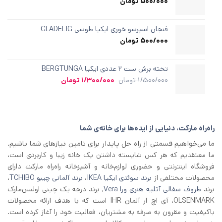
500/000
تومان
فنجان اسپرسو خوری ایکیا طوسی GLADELIG
500/000
تومان
تخته برش ست ۲ عددی ایکیا BERGTUNGA
قیمت
قیمت
1/500/000
تومان
1/300/000
تومان
اصلی
فعلی
1/500/000 تومان
1/300/000 تومان
بود.
است.
راه‌راه مارکت، دنیایی از ایده‌ها برای خانه‌ی شما
ما می‌خواهیم قسمتی از راه حل پایدار برای تامین نیازهای شما باشیم.
ما معتقدیم که هر کس شایسته داشتن یک خانه زیبا و کاربردی است،
فروشگاه اینترنتی و حضوری لوازم‌خانه و آشپزخانه راه‌راه مارکت دارای
محصولات مختلفی از
برند سوئدی ایکیا IKEA
،
برند آلمانی چیبو TCHIBO
،
برند
ظروف سفالی آتلیه هنری ورا Vera
, برند درجه یک چینی اولسن‌مارک
OLSENMARK، آی اچ‌ ار آلمان IHR است که با هدف ارائه محصولات
باکیفیت و مقرون به صرفه به مشتریان، فعالیت خود را آغاز کرده است.