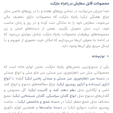
محصولات قابل سفارش در راه‌راه مارکت
شما عزیزان می‌توانید در تمامی روزهای هفته و یا در روزهای خاصی مثل
حراج هفتگی ایکیا راه‌راه مارکت که محصولات دارای تخفیف عالی
می‌شوند، سفارش خود را به سادگی ثبت کرده و در روز و زمان مناسب
خود، درب منزل تحویل بگیرید. بعضی از دسته‌های اصلی و زیر
مجموعه‌های پرطرفدار محصولات راه‌راه مارکت شامل مواردی می‌شود که
در ادامه به معرفی آن‌ها می‌پردازیم که امکان خرید حضوری از شوروم و یا
ارسال سریع برای آن‌ها وجود دارد.
لوازم‌خانه
یکی از متنوع‌ترین بخش‌های راه‌راه مارکت، بخش لوازم خانه است که
محصولاتی مثل میز ناهارخوری، میز عسلی، میز جلو مبلی و انواع صندلی
در
دسته میز ناهارخوری، میز عسلی و صندلی راحتی ایکیا
گرفته تا
انواع
آباژور ایستاده و آباژور رومیزی ایکیا
، چراغ مطالعه‌های متنوع و انواع کمد
لباس و ارگانایزر مثل
نظم دهند کمد و کابینت ایکیا
، گل مصنوعی و
گلدان‌های متنوع مثل
انواع گلدان سرامیکی، گلدان شیشه‌ایی ایکیا
، شمع
مختلف مثل شمع معطر ایکیا در
دسته شمع و جاشمعی ایکیا
...، ساعت
رومیزی ساعت دیواری ایکیا در
دسته ساعت‌ها
و همچنین لوازم دکوری