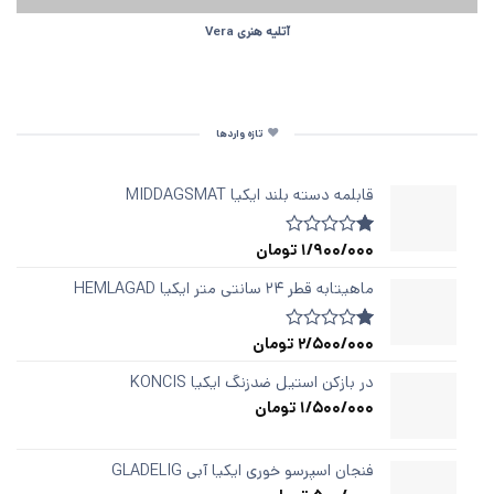
آتلیه هنری Vera
تازه واردها
قابلمه دسته‌ بلند ایکیا MIDDAGSMAT
1/900/000
تومان
1
امتیازدهی
1.00
از
ماهیتابه قطر ۲۴ سانتی متر ایکیا HEMLAGAD
5
در
امتیازدهی
2/500/000
تومان
1
امتیازدهی
مشتری
1.00
از
در بازکن استیل ضدزنگ ایکیا KONCIS
5
1/500/000
تومان
در
امتیازدهی
مشتری
فنجان اسپرسو خوری ایکیا آبی GLADELIG