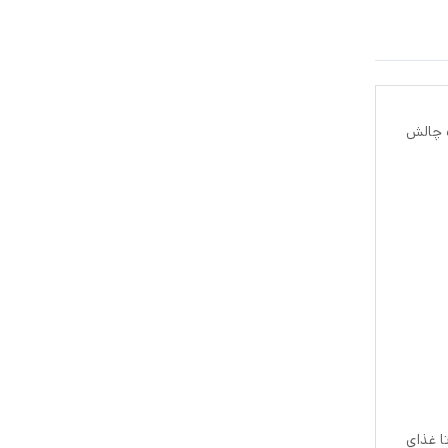
ک چالش
ند تا غذای