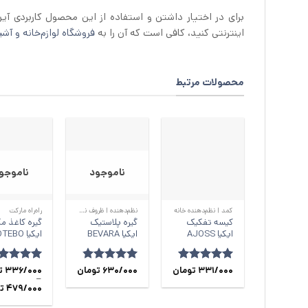
برای در اختیار داشتن و استفاده از این محصول کاربردی آی
اینترنتی کنید، کافی است که آن را به
فروشگاه لوازم‌خانه و آشپز
محصولات مرتبط
ناموجود
ناموجو
+
+
کمد | نظم‌دهنده خانه
نظم‌دهنده | ظروف نگهدارنده آشپزخانه
راه‌راه مارکت
کیسه تفکیک
گیره پلاستیک
گیره کاغذ م
ایکیا AJOSS
ایکیا BEVARA
ایکیا TOTEBO
امتیاز
331/000
5
از
تومان
امتیاز
630/000
4.8
تومان
امتیاز
336/000
.89
ت
–
5
از 5
از 5
479/000
ت
محدوده
قیمت: