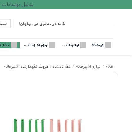
Ski
بدلیل نوسانات ارزی لطف
t
conten
جستجو
خانه من، دنیای من، بخوان!
برای:
فروشگاه
لوازم‌خانه
لوازم آشپزخانه
ایکیا IKEA
خانه
/
لوازم آشپزخانه
/
نظم‌دهنده | ظروف نگهدارنده آشپزخانه