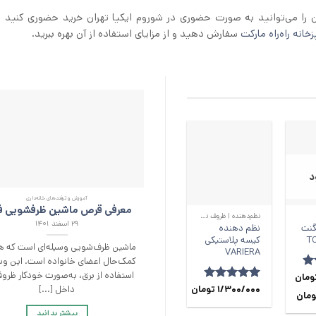
ن را می‌توانید به صورت حضوری در شوروم ایکیا تهران خرید حضوری کنید ی
خانه راه‌راه مارکت
سفارش دهید و از مزایای استفاده از آن بهره ببرید.
د
+
+
آموزش و ترفند‌های خانه‌داری
معرفی قرص‌ ماشین ظرفشویی ف
نظم‌دهنده | ظروف نگهدارنده آشپزخانه
۲۹ اسفند ۱۴۰۱
گنت
نظم دهنده
کیسه پلاستیکی
ماشین ظرف‌شویی وسیله‌ای است که ه
VARIERA
کمک‌حال اعضای خانواده است. این وسی
استفاده از برق، به‌صورت خودکار ظرو
4
ومان
داخل [...]
امتیاز
1/300/000
4.89
تومان
ومان
از 5
بیشتر بدانید