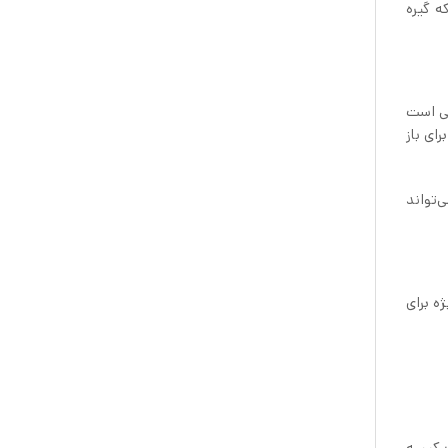
ه گیره
ازه‌ها به این معنی است
انید به‌راحتی هر چیزی از یک کیسه کوچک آجیل گرفته تا یک کیسه بزرگ غلات را ببندید. گیره پلاستیک ۲۶ عددی ایکیا BEVARA برای باز
د این می‌تواند
ویژه برای
چه یک کیسه