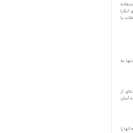
ستفاده
نجام کارهای ساده باشید، می‌توانید به‌راحتی گیره پلاستیک ۲۶ عددی ایکیا
 BEVARA دیگر نگران ریختن تنقلات یا
نها به
سترده‌ای از
ه آسان
ه آنها را