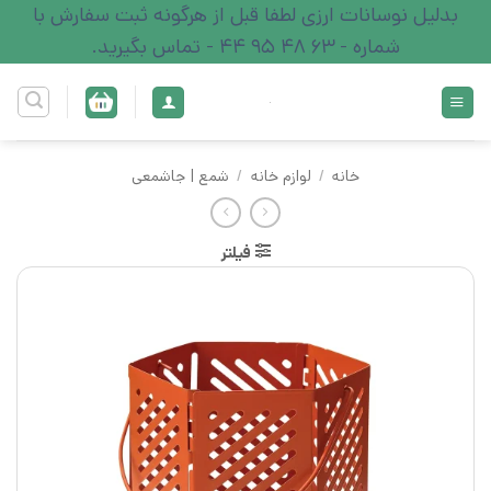
Ski
بدلیل نوسانات ارزی لطفا قبل از هرگونه ثبت سفارش با
t
شماره - 63 48 95 44 - تماس بگیرید.
conten
خانه
/
لوازم خانه
/
شمع | جاشمعی
فیلتر