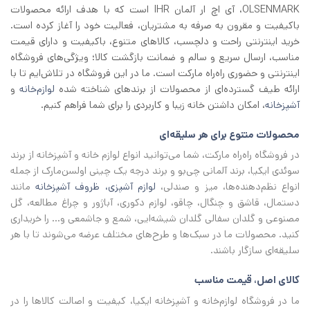
OLSENMARK، آی اچ‌ ار آلمان IHR است که با هدف ارائه محصولات
باکیفیت و مقرون به صرفه به مشتریان، فعالیت خود را آغاز کرده است.
خرید اینترنتی راحت و دلچسب، کالاهای متنوع، باکیفیت و دارای قیمت
مناسب، ارسال سریع و سالم و ضمانت بازگشت کالا؛ ویژگی‌های فروشگاه
اینترنتی و حضوری راه‌راه مارکت است. ما در این فروشگاه در تلاش‌ایم تا با
ارائه طیف گسترده‌ای از محصولات از برند‌های شناخته شده
لوازم‌خانه
و
آشپزخانه
، امکان داشتن خانه زیبا و کاربردی را برای شما فراهم کنیم.
محصولات متنوع برای هر سلیقه‌ای
در فروشگاه راه‌راه مارکت، شما می‌توانید انواع لوازم خانه و آشپزخانه از برند
سوئدی ایکیا، برند آلمانی چی‌بو و برند درجه یک چینی اولسن‌مارک از جمله
انواع نظم‌دهنده‌ها، میز و صندلی،
لوازم آشپزی، ظروف آشپزخانه
مانند
دستمال، قاشق و چنگال، چاقو، لوازم دکوری، آباژور و چراغ مطالعه، گل
مصنوعی و گلدان سفالی گلدان شیشه‌ایی، شمع و جاشمعی و… را خریداری
کنید. محصولات ما در سبک‌ها و طرح‌های مختلف عرضه می‌شوند تا با هر
سلیقه‌ای سازگار باشند.
کالای اصل، قیمت مناسب
ما در فروشگاه لوازم‌خانه و آشپزخانه ایکیا، کیفیت و اصالت کالاها را در