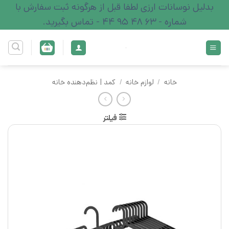
Ski
بدلیل نوسانات ارزی لطفا قبل از هرگونه ثبت سفارش با
t
شماره - 63 48 95 44 - تماس بگیرید.
conten
خانه
/
لوازم خانه
/
کمد | نظم‌دهنده خانه
فیلتر