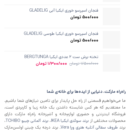
مشتری
فنجان اسپرسو خوری ایکیا آبی GLADELIG
500/000
تومان
فنجان اسپرسو خوری ایکیا طوسی GLADELIG
500/000
تومان
تخته برش ست ۲ عددی ایکیا BERGTUNGA
قیمت
قیمت
1/500/000
تومان
1/300/000
تومان
اصلی
فعلی
1/500/000 تومان
1/300/000 تومان
بود.
است.
راه‌راه مارکت، دنیایی از ایده‌ها برای خانه‌ی شما
ما می‌خواهیم قسمتی از راه حل پایدار برای تامین نیازهای شما باشیم.
ما معتقدیم که هر کس شایسته داشتن یک خانه زیبا و کاربردی است،
فروشگاه اینترنتی و حضوری لوازم‌خانه و آشپزخانه راه‌راه مارکت دارای
محصولات مختلفی از
برند سوئدی ایکیا IKEA
،
برند آلمانی چیبو TCHIBO
،
برند
ظروف سفالی آتلیه هنری ورا Vera
, برند درجه یک چینی اولسن‌مارک