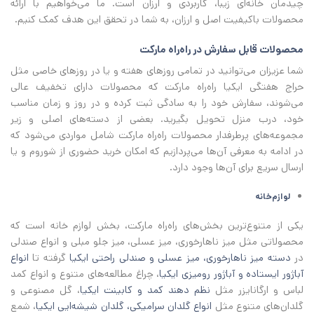
چیدمان خانه‌ای زیبا، کاربردی و ارزان است. ما می‌خواهیم با ارائه
محصولات باکیفیت اصل و ارزان، به شما در تحقق این هدف کمک کنیم.
محصولات قابل سفارش در راه‌راه مارکت
شما عزیزان می‌توانید در تمامی روزهای هفته و یا در روزهای خاصی مثل
حراج هفتگی ایکیا راه‌راه مارکت که محصولات دارای تخفیف عالی
می‌شوند، سفارش خود را به سادگی ثبت کرده و در روز و زمان مناسب
خود، درب منزل تحویل بگیرید. بعضی از دسته‌های اصلی و زیر
مجموعه‌های پرطرفدار محصولات راه‌راه مارکت شامل مواردی می‌شود که
در ادامه به معرفی آن‌ها می‌پردازیم که امکان خرید حضوری از شوروم و یا
ارسال سریع برای آن‌ها وجود دارد.
لوازم‌خانه
یکی از متنوع‌ترین بخش‌های راه‌راه مارکت، بخش لوازم خانه است که
محصولاتی مثل میز ناهارخوری، میز عسلی، میز جلو مبلی و انواع صندلی
در
دسته میز ناهارخوری، میز عسلی و صندلی راحتی ایکیا
گرفته تا
انواع
آباژور ایستاده و آباژور رومیزی ایکیا
، چراغ مطالعه‌های متنوع و انواع کمد
لباس و ارگانایزر مثل
نظم دهند کمد و کابینت ایکیا
، گل مصنوعی و
گلدان‌های متنوع مثل
انواع گلدان سرامیکی، گلدان شیشه‌ایی ایکیا
، شمع