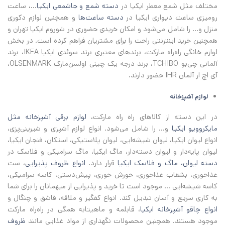
مختلف مثل شمع معطر ایکیا در
دسته شمع و جاشمعی ایکیا
...، ساعت
رومیزی ساعت دیواری ایکیا در
دسته ساعت‌ها
و همچنین لوازم دکوری
منزل و... را شامل می‌شود و امکان خریدی حضوری در شوروم ایکیا تهران و
همچنین خرید اینترنتی راحت را برای مشتریان فراهم کرده است. در بخش
لوازم خانگی راه‌راه مارکت، برندهای معتبری برند سوئدی ایکیا IKEA، برند
آلمانی چی‌بو TCHIBO، برند درجه یک چینی اولسن‌مارک OLSENMARK،
آی اچ‌ ار آلمان IHR حضور دارند.
لوازم‌ آشپزخانه
در این دسته از کالاهای راه راه مارکت،
لوازم برقی آشپزخانه مثل
مایکروویو ایکیا
و... را شامل می‌شود. انواع لوازم آشپزی و شیرینی‌پزی،
انواع لیوان ایکیا، لیوان شیشه‌ایی، لیوان پلاستیکی، استکان، فنجان ایکیا،
لیوان پایه‌دار و لیوان دسته‌دار، ماگ ایکیا، ماگ سرامیکی و فلاسک در
دسته لیوان، ماگ و فلاسک ایکیا
قرار دارد.
انواع ظروف پذیرایی
، ست
غذاخوری، بشقاب غذاخوری، خورش خوری، پیش‌دستی، کاسه سرامیکی،
کاسه شیشه‌ایی ... موجود است تا خرید و پذیرایی از میهمانان را برای شما
به کاری سریع و آسان تبدیل کند. انواع کفگیر و ملاقه، قاشق و چنگال و
انواع چاقو آشپزخانه ایکیا
، قابلمه و ماهیتابه همگی در راه‌راه مارکت
موجود هستند. همچنین محصولات نگهداری از مواد غذایی مانند
ظروف