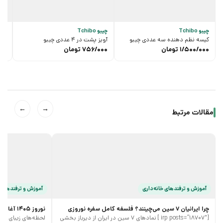
چیبو Tchibo
چیبو Tchibo
ایکیا
کیسه نظم دهنده سه عددی چیبو
آویز پشت در 4 عددی چیبو
زیپ کیپ 
1/500/000
تومان
756/000
تومان
00
←
→
مقالات مرتبط
آموزش و ترفند‌های خانه‌داری
آموزش و ترفند‌های 
چرا ایرانیان 7 سین می‌چینند؟ فلسفه کامل سفره نوروزی
نوروز 1405 آغازی پر جنب و جوش
[irp posts=”18707″ ] نمادهای 7 سین در ایران از دیرباز بخشی