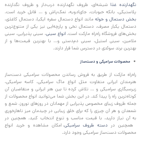
نگهدارنده غذا
شیشه‌ای، ظروف نگهدارنده درب‌دار و ظروف نگدارنده
پلاستیکی، بانکه حبوبات، جای‌ادویه، نمک‌پاش و ... قابل خرید است.
بخش دستمال و حوله
مانند انواع دستمال سفره ایکیا، دستمال کاغذی،
دستمال یکبار مصرف، دستمال نخی و پارچه‌ایی نیز یکی از متنوع‌ترین
بخش‌های فروشگاه راه‌راه مارکت است.
انواع سینی
، سینی پذیرایی، سینی
ملامین، سینی استیل، سینی دم‌دستی و... با بهترین قیمت‌ها و از
بهترین برند سوئدی در دسترس شما قرار دارند.
محصولات سرامیکی و دست‌ساز
راه‌راه مارکت از طریق به فروش رساندن محصولات سرامیکی دست‌ساز
هنرمندان ایرانی متفاوت مثل انواع ماگ سرامیکی، کاسه سرامیکی،
زیرسیگاری سرامیکی و ... تلاش کرده تا بین هنر ایرانی و متقاضیان آن
کوتاه‌ترین راه را پیدا کند. در این بخش شما می‌توانید انواع محصولات از
جمله ظروف زیبای مخصوص پذیرایی از مهمانان در روزهای نوروز، شمع و
شمعدان و هر آن چیزی را که برای خلق زیبایی در چیدمان میز ناهارخوری
به آن نیاز دارید، با قیمت مناسب و تنوع انتخاب کنید. همچنین در
همچنین در
دسته ظروف سرامیکی
، امکان مشاهده و خرید انواع
محصولات دست‌ساز سرامیکی وجود دارد.