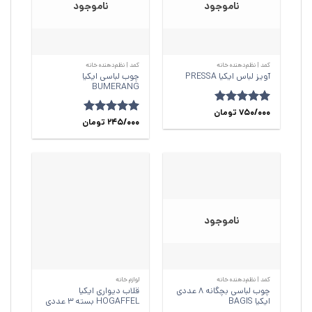
ناموجود
ناموجود
کمد | نظم‌دهنده خانه
کمد | نظم‌دهنده خانه
چوب لباسی ایکیا
آویز لباس ایکیا PRESSA
BUMERANG
امتیاز
750/000
5
از
تومان
امتیاز
245/000
4.89
تومان
5
از 5
ناموجود
کمد | نظم‌دهنده خانه
لوازم خانه
چوب لباسی بچگانه 8 عددی
قلاب دیواری ایکیا
ایکیا BAGIS
HOGAFFEL بسته 3 عددی