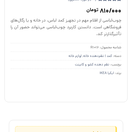
8
امتیازدهی
810/000
تومان
4.88
از 5
در
چوب‌لباسی از اقلام مهم در تجهیز کمد لباس، در خانه و یا رگال‌های
امتیازدهی
مشتری
فروشگاهی است. دانستن کاربرد چوب‌لباسی می‌تواند حضور آن را
تأثیرگذارتر کند.
شناسه محصول:
R1016
دسته:
کمد | نظم‌دهنده خانه
,
لوازم خانه
برچسب:
نظم دهنده کشو و کابینت
برند:
ایکیا IKEA